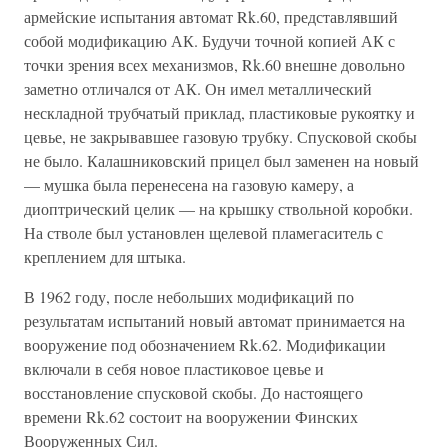
армейские испытания автомат Rk.60, представлявший
собой модификацию АК. Будучи точной копией АК с
точки зрения всех механизмов, Rk.60 внешне довольно
заметно отличался от АК. Он имел металлический
нескладной трубчатый приклад, пластиковые рукоятку и
цевье, не закрывавшее газовую трубку. Спусковой скобы
не было. Калашниковский прицел был заменен на новый
— мушка была перенесена на газовую камеру, а
диоптрический целик — на крышку ствольной коробки.
На стволе был установлен щелевой пламегаситель с
креплением для штыка.
В 1962 году, после небольших модификаций по
результатам испытаний новый автомат принимается на
вооружение под обозначением Rk.62. Модификации
включали в себя новое пластиковое цевье и
восстановление спусковой скобы. До настоящего
времени Rk.62 состоит на вооружении Финских
Вооруженных Сил.