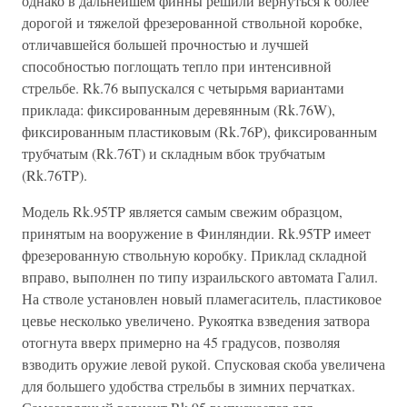
однако в дальнейшем финны решили вернуться к более
дорогой и тяжелой фрезерованной ствольной коробке,
отличавшейся большей прочностью и лучшей
способностью поглощать тепло при интенсивной
стрельбе. Rk.76 выпускался с четырьмя вариантами
приклада: фиксированным деревянным (Rk.76W),
фиксированным пластиковым (Rk.76P), фиксированным
трубчатым (Rk.76T) и складным вбок трубчатым
(Rk.76TP).
Модель Rk.95TP является самым свежим образцом,
принятым на вооружение в Финляндии. Rk.95TP имеет
фрезерованную ствольную коробку. Приклад складной
вправо, выполнен по типу израильского автомата Галил.
На стволе установлен новый пламегаситель, пластиковое
цевье несколько увеличено. Рукоятка взведения затвора
отогнута вверх примерно на 45 градусов, позволяя
взводить оружие левой рукой. Спусковая скоба увеличена
для большего удобства стрельбы в зимних перчатках.