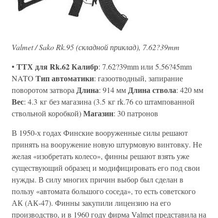
Valmet / Sako Rk.95 (складной приклад), 7.62?39mm
ТТХ для Rk.62
Калибр
•
: 7.62?39mm или 5.56?45mm
Тип автоматики
NATO
: газоотводный, запирание
Длина
Длина ствола
поворотом затвора
: 914 мм
: 420 мм
Вес
: 4.3 кг без магазина (3.5 кг rk.76 со штампованной
Магазин
ствольной коробкой)
: 30 патронов
В 1950-х годах Финские вооруженные силы решают
принять на вооружение новую штурмовую винтовку. Не
желая «изобретать колесо», финны решают взять уже
существующий образец и модифицировать его под свои
нужды. В силу многих причин выбор был сделан в
пользу «автомата большого соседа», то есть советского
АК (АК-47). Финны закупили лицензию на его
производство, и в 1960 году фирма Valmet представила на