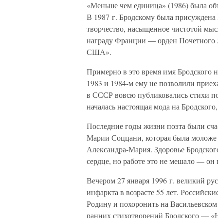
«Меньше чем единица» (1986) была о
В 1987 г. Бродскому была присуждена
творчество, насыщенное чистотой мыс
награду Франции — орден Почетного л
США».
Примерно в это время имя Бродского н
1983 и 1984-м ему не позволили приеха
в СССР вовсю публиковались стихи поэ
началась настоящая мода на Бродского,
Последние годы жизни поэта были сча
Марии Соццани, которая была моложе е
Александра-Мария. Здоровье Бродског
сердце, но работе это не мешало — он
Вечером 27 января 1996 г. великий ру
инфаркта в возрасте 55 лет. Российск
Родину и похоронить на Васильевском
ранних стихотворений Бродского — «Ни