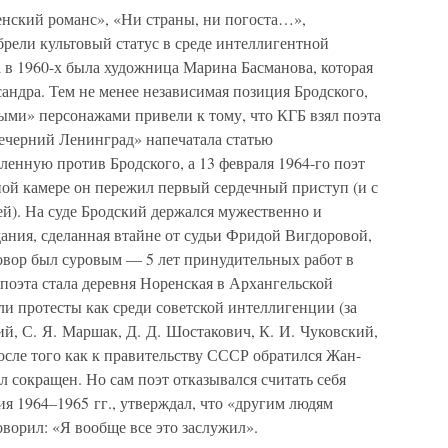
нский романс», «Ни страны, ни погоста…»,
ели культовый статус в среде интеллигентной
 в 1960-х была художница Марина Басманова, которая
андра. Тем не менее независимая позиция Бродского,
ыми» персонажами привели к тому, что КГБ взял поэта
«Вечерний Ленинград» напечатала статью
енную против Бродского, а 13 февраля 1964-го поэт
ной камере он пережил первый сердечный приступ (и с
ей). На суде Бродский держался мужественно и
дания, сделанная втайне от судьи Фридой Вигдоровой,
говор был суровым — 5 лет принудительных работ в
поэта стала деревня Норенская в Архангельской
ли протесты как среди советской интеллигенции (за
ий, С. Я. Маршак, Д. Д. Шостакович, К. И. Чуковский,
После того как к правительству СССР обратился Жан-
л сокращен. Но сам поэт отказывался считать себя
я 1964–1965 гг., утверждал, что «другим людям
оворил: «Я вообще все это заслужил».