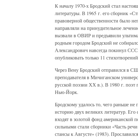
К началу 1970-х Бродский стал настоя
литературы. В 1965 г. его сборник «С
правоверной общественности было неп
направляли на принудительное лечение
вызвали в ОВИР и предъявили ультимат
родным городом Бродский не собирался
Александрович навсегда покинул СССР
опубликовать только 11 стихотворений
Через Вену Бродский отправился в СШ
преподавателя в Мичиганском универс
русской поэзии ХХ в.). В 1980 г. поэ
Нью-Йорк.
Бродскому удалось то, чего раньше не 
историю двух великих литератур. Его
входят в золотой фонд американской п
сильными стали сборники «Часть речи»
стансы к Августе» (1983). Прославилс