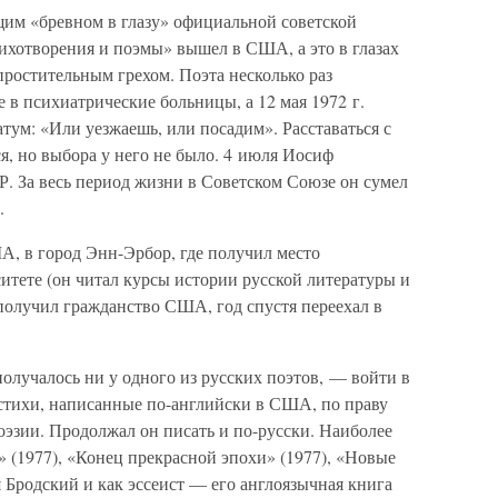
щим «бревном в глазу» официальной советской
тихотворения и поэмы» вышел в США, а это в глазах
ростительным грехом. Поэта несколько раз
 в психиатрические больницы, а 12 мая 1972 г.
ум: «Или уезжаешь, или посадим». Расставаться с
, но выбора у него не было. 4 июля Иосиф
. За весь период жизни в Советском Союзе он сумел
.
А, в город Энн-Эрбор, где получил место
итете (он читал курсы истории русской литературы и
т получил гражданство США, год спустя переехал в
получалось ни у одного из русских поэтов, — войти в
 стихи, написанные по-английски в США, по праву
оэзии. Продолжал он писать и по-русски. Наиболее
 (1977), «Конец прекрасной эпохи» (1977), «Новые
я Бродский и как эссеист — его англоязычная книга