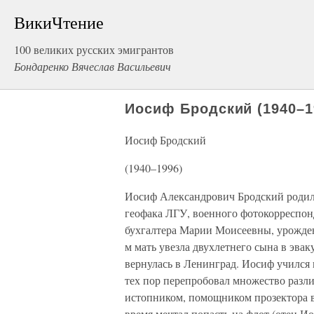
ВикиЧтение
100 великих русских эмигрантов
Бондаренко Вячеслав Васильевич
Иосиф Бродский (1940–1
Иосиф Бродский
(1940–1996)
Иосиф Александрович Бродский родилс
геофака ЛГУ, военного фотокорреспон
бухгалтера Марии Моисеевны, урожденн
м мать увезла двухлетнего сына в эва
вернулась в Ленинград. Иосиф учился 
тех пор перепробовал множество разл
истопником, помощником прозектора в
время мечтал попасть на флот (отец Ио