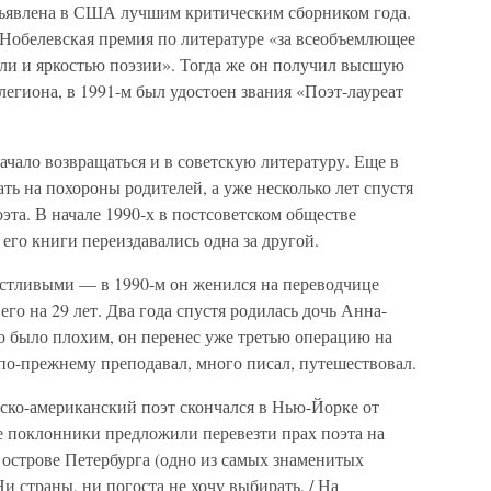
бъявлена в США лучшим критическим сборником года.
 Нобелевская премия по литературе «за всеобъемлющее
ли и яркостью поэзии». Тогда же он получил высшую
егиона, в 1991-м был удостоен звания «Поэт-лауреат
ачало возвращаться и в советскую литературу. Еще в
ть на похороны родителей, а уже несколько лет спустя
та. В начале 1990-х в постсоветском обществе
 его книги переиздавались одна за другой.
стливыми — в 1990-м он женился на переводчице
го на 29 лет. Два года спустя родилась дочь Анна-
о было плохим, он перенес уже третью операцию на
 по-прежнему преподавал, много писал, путешествовал.
сско-американский поэт скончался в Нью-Йорке от
ие поклонники предложили перевезти прах поэта на
 острове Петербурга (одно из самых знаменитых
 страны, ни погоста не хочу выбирать, / На