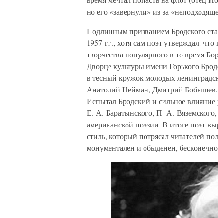
но его «завернули» из-за «неподходящ
Подлинным призванием Бродского стал
1957 гг., хотя сам поэт утверждал, что
творчества популярного в то время Бор
Дворце культуры имени Горького Брод
в тесный кружок молодых ленинградск
Анатолий Нейман, Дмитрий Бобышев. 
Испытал Бродский и сильное влияние 
Е. А. Баратынского, П. А. Вяземского
американской поэзии. В итоге поэт в
стиль, который потрясал читателей 
монументален и обыденен, бесконечно