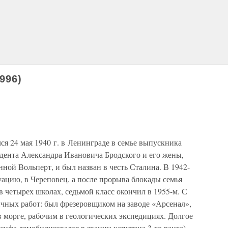
996)
я 24 мая 1940 г. в Ленинграде в семье выпускника
дента Александра Ивановича Бродского и его жены,
ой Вольперт, и был назван в честь Сталина. В 1942-
куацию, в Череповец, а после прорыва блокады семья
в четырех школах, седьмой класс окончил в 1955-м. С
ичных работ: был фрезеровщиком на заводе «Арсенал»,
 морге, рабочим в геологических экспедициях. Долгое
сифа демобилизовался в звании капитана 3-го ранга),