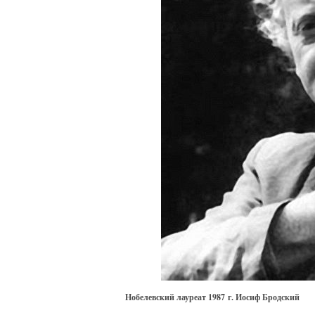
Нобелевский лауреат 1987 г. Иосиф Бродский