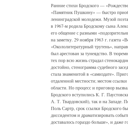
Ранние стихи Бродского — «Рождестве
«Памятник Пушкину» — быстро приобр
ленинградской молодежи. Музой поэта
в 1967-м родила Бродскому сына Алекс
его общение с разными «подозрительн
на заметку. 29 ноября 1963 г. газета 
«Окололитературный трутень», направл
был арестован за тунеядство. В тюрем
тех пор всю жизнь страдал стенокарди
достойно, стенограмма судебного засе
стала знаменитой в «самиздате». При
отдаленной местности; местом ссылки 
области. Но процесс и приговор вызва
Бродского вступились К. Г. Паустовск
А. Т. Твардовский), так и на Западе. 
Поль Сартр, срок ссылки Бродского бы
диссидентом и драматизировать событи
доставалось гораздо больше», и даже г