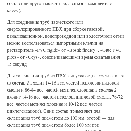
состав или другой может продаваться в комплекте с
клеем).
Для соединения труб из жесткого или
сверххлорированного ПВХ при сборке газовой,
канализационной, водопроводной или водосточной сетей
можно воспользоваться импортными клеями на
растворителе «PVC rigide» от «Bostik findley», «Glue PVC
pipes» от «Ceys», обеспечивающими время схватывания
15 секунд.
Для склеивания труб из ПВХ выпускают два состава клея
состав
(в
1
входит 14-16 вес. частей перхлорвиниловой
смолы и 86-84 вес. частей метиленхлорида; в
состав 2
входит 14-16 вес. частей перхлорвиниловой смолы, 76-72
вес. частей метиленхлорида и 10-12 вес. частей
циклогексанона). Один состав применяют для
склеивания труб диаметром до 100 мм, второй — для
склеивания труб диаметром более 100 мм при