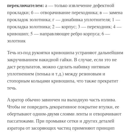
переключателем:
а — только извлечение дефектной
прокладки; б — отворачивание переходника; в — замена
прокладок золотника; г — донабивка уплотнителя; 1 —
прокладка золотника; 2 — корпус; 3 — переходник; 4 —
кривошип; 5 — направляющее ребро корпуса; 6 —
золотник
Течь из-под рукоятки кривошипа устраняют дальнейшим
закручиванием накидной гайки. В случае, если это не
даст результатов, можно сделать набивку нитяным
уплотнением (пенька и т.д.) между резиновым и
стопорным кольцами кривошипа, что также прекратит
течь.
Аэратор обычно завинчен на выходную часть излива.
Чтобы не повредить декоративное покрытие втулки, ее
обертывают одним-двумя слоями ленты и отворачивают
пассатижами. При промывке сетки и других деталей
аэратора от засоряющих частиц применяют принцип