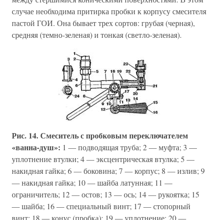
случае необходима притирка пробки к корпусу смесителя
пастой ГОИ. Она бывает трех сортов: грубая (черная),
средняя (темно-зеленая) и тонкая (светло-зеленая).
Рис. 14. Смеситель с пробковым переключателем
«ванна-душ»:
1 — подводящая труба; 2 — муфта; 3 —
уплотнение втулки; 4 — эксцентрическая втулка; 5 —
накидная гайка; 6 — боковина; 7 — корпус; 8 — излив; 9
— накидная гайка; 10 — шайба латунная; 11 —
ограничитель; 12 — остов; 13 — ось; 14 — рукоятка; 15
— шайба; 16 — специальный винт; 17 — стопорный
винт; 18 — конус (пробка); 19 — уплотнение; 20 —