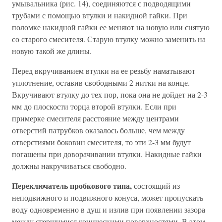
умывальника (рис. 14), соединяются с подводящими
трубами с помощью втулки и накидной гайки. При
поломке накидной гайки ее меняют на новую или снятую
со старого смесителя. Старую втулку можно заменить на
новую такой же длины.
Перед вкручиванием втулки на ее резьбу наматывают
уплотнение, оставив свободными 2 нитки на конце.
Вкручивают втулку до тех пор, пока она не дойдет на 2-3
мм до плоскости торца второй втулки. Если при
примерке смесителя расстояние между центрами
отверстий патрубков оказалось больше, чем между
отверстиями боковин смесителя, то эти 2-3 мм будут
погашены при доворачивании втулки. Накидные гайки
должны накручиваться свободно.
Переключатель пробкового типа,
состоящий из
неподвижного и подвижного конуса, может пропускать
воду одновременно в душ и излив при появлении зазора
между стершимися коническими поверхностями. В этом