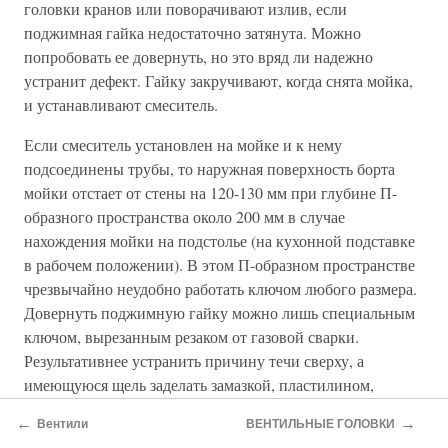
головки кранов или поворачивают излив, если
поджимная гайка недостаточно затянута. Можно
попробовать ее довернуть, но это вряд ли надежно
устранит дефект. Гайку закручивают, когда снята мойка,
и устанавливают смеситель.
Если смеситель установлен на мойке и к нему
подсоединены трубы, то наружная поверхность борта
мойки отстает от стены на 120-130 мм при глубине П-
образного пространства около 200 мм в случае
нахождения мойки на подстолье (на кухонной подставке
в рабочем положении). В этом П-образном пространстве
чрезвычайно неудобно работать ключом любого размера.
Довернуть поджимную гайку можно лишь специальным
ключом, вырезанным резаком от газовой сварки.
Результативнее устранить причину течи сверху, а
имеющуюся щель заделать замазкой, пластилином,
полиуретановой монтажной пеной или специальными
←
→
Вентили
ВЕНТИЛЬНЫЕ ГОЛОВКИ
канадскими герметиками «GER-03» и «GER-04» (или их