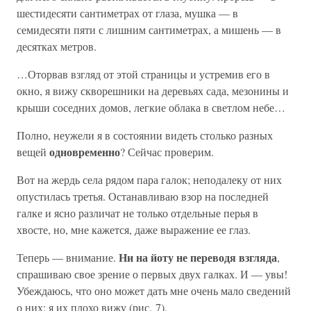
шестидесяти сантиметрах от глаза, мушка — в
семидесяти пяти с лишним сантиметрах, а мишень — в
десятках метров.
…Оторвав взгляд от этой страницы и устремив его в
окно, я вижу скворешники на деревьях сада, мезонины и
крыши соседних домов, легкие облака в светлом небе…
Полно, неужели я в состоянии видеть столько разных
одновременно
вещей
? Сейчас проверим.
Вот на жердь села рядом пара галок; неподалеку от них
опустилась третья. Останавливаю взор на последней
галке и ясно различат не только отдельные перья в
хвосте, но, мне кажется, даже выражение ее глаз.
Ни на йоту не переводя взгляда
Теперь — внимание.
,
спрашиваю свое зрение о первых двух галках. И — увы!
Убеждаюсь, что оно может дать мне очень мало сведений
о них: я их плохо вижу (рис. 7).