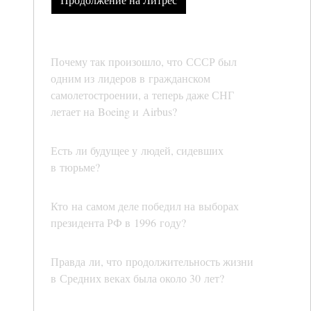
Почему так произошло, что СССР был
одним из лидеров в гражданском
самолетостроении, а теперь даже СНГ
летает на Boeing и Airbus?
Есть ли будущее у людей, сидевших
в тюрьме?
Кто на самом деле победил на выборах
президента РФ в 1996 году?
Правда ли, что продолжительность жизни
в Средних веках была около 30 лет?