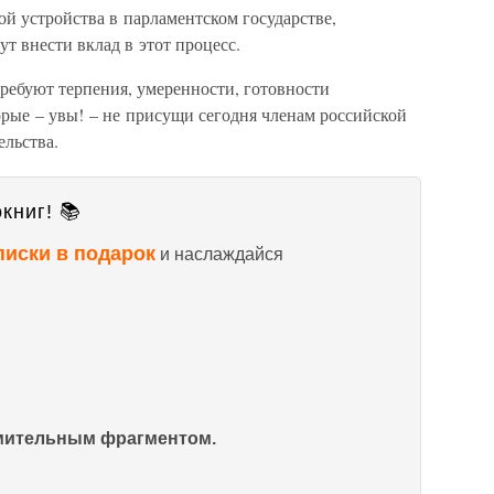
й устройства в парламентском государстве,
т внести вклад в этот процесс.
ребуют терпения, умеренности, готовности
торые – увы! – не присущи сегодня членам российской
льства.
книг! 📚
писки в подарок
и наслаждайся
омительным фрагментом.