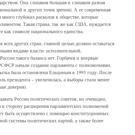
ударством. Она слишком большая и слишком разная
сиональной и других точек зрения). А ее современная
 много глубоких расколов в обществе, которые
ламентом. Такая страна, так же как США, нуждается
те как символе национального единства.
я всех других стран, главной целью должно оставаться
вными видами власти: исполнительной,
России такого баланса нет. Горбачев и впервые
РСФСР начали создание парламента с полномочиями,
ытка была остановлена Ельциным в 1993 году. После
оль президента – увеличилась, а выборы стали менее
ше доверия).
 давать России политических советов, но очевидно,
о в сторону расширения парламентских полномочий
жет быть осуществлено с помощью конституционных
ой системы политических партий, а также более