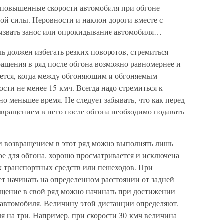
 повышенные скорости автомобиля при обгоне
й силы. Неровности и наклон дороги вместе с
ызвать занос или опрокидывание автомобиля…
ь должен избегать резких поворотов, стремиться
ращения в ряд после обгона возможно равномернее и
уется, когда между обгоняющим и обгоняемым
сти не менее 15 кмч. Всегда надо стремиться к
 меньшее время. Не следует забывать, что как перед
озвращением в него после обгона необходимо подавать
 и возвращением в этот ряд можно выполнять лишь
мое для обгона, хорошо просматривается и исключена
х транспортных средств или пешеходов. При
т начинать на определенном расстоянии от задней
ащение в свой ряд можно начинать при достижении
 автомобиля. Величину этой дистанции определяют,
я на три. Например, при скорости 30 кмч величина