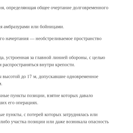
ия, определяющая общее очертание долговременного
я амбразурами или бойницами.
го начертания — необстреливаемое пространство
а, устроенная за главной линией обороны, с целью
распространяться внутри крепости.
 высотой до 17 м, допускавшие одновременное
м.
ные пункты позиции, взятие которых давало
их его операциях.
е пункты, с потерей которых затруднялась или
либо участка позиции или даже возникала опасность