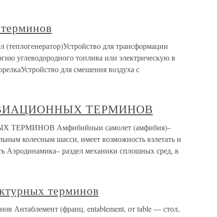
 терминов
л (теплогенератор)Устройство для трансформации
ергию углеводородного топлива или электрическую в
орелкаУстройство для смешения воздуха с
АВИАЦИОННЫХ ТЕРМИНОВ
ТЕРМИНОВ Амфибийныи самолет (амфибия)–
ьным колесным шасси, имеет возможность взлетать и
сть Аэродинамика– раздел механики сплошных сред, в
ектурных терминов
в Антаблемент (франц. entablement, от table — стол,