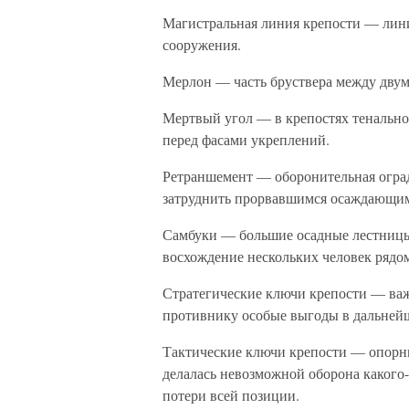
Магистральная линия крепости — лин
сооружения.
Мерлон — часть бруствера между двум
Мертвый угол — в крепостях тенально
перед фасами укреплений.
Ретраншемент — оборонительная оград
затруднить прорвавшимся осаждающим 
Самбуки — большие осадные лестницы
восхождение нескольких человек рядо
Стратегические ключи крепости — важ
противнику особые выгоды в дальнейш
Тактические ключи крепости — опорны
делалась невозможной оборона какого-
потери всей позиции.