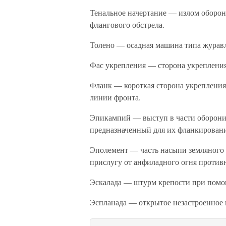
Тенальное начертание — излом оборон
флангового обстрела.
Толено — осадная машина типа журавл
Фас укрепления — сторона укрепления
Фланк — короткая сторона укрепления
линии фронта.
Эпикампий — выступ в части оборони
предназначенный для их фланкировани
Эполемент — часть насыпи земляного
прислугу от анфиладного огня против
Эскалада — штурм крепости при помо
Эспланада — открытое незастроенное п