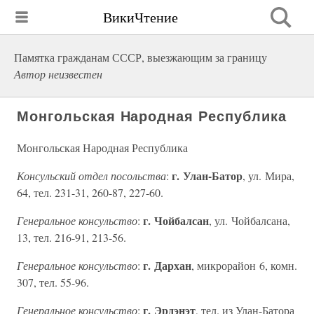
ВикиЧтение
Памятка гражданам СССР, выезжающим за границу
Автор неизвестен
Монгольская Народная Республика
Монгольская Народная Республика
г. Улан-Батор
Консульский отдел посольства
:
, ул. Мира,
64, тел. 231-31, 260-87, 227-60.
г. Чойбалсан
Генеральное консульство
:
, ул. Чойбалсана,
13, тел. 216-91, 213-56.
г. Дархан
Генеральное консульство
:
, микрорайон 6, комн.
307, тел. 55-96.
г. Эрдэнэт
Генеральное консульство
:
, тел. из Улан-Батора