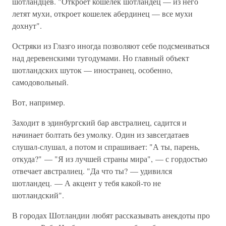
шотландцев. "Откроет кошелек шотландец — из него
летят мухи, откроет кошелек абердинец — все мухи
дохнут".
Остряки из Глазго иногда позволяют себе подсмеиваться
над деревенскими тугодумами. Но главный объект
шотландских шуток — иностранец, особенно,
самодовольный.
Вот, например.
Заходит в эдинбургский бар австралиец, садится и
начинает болтать без умолку. Один из завсегдатаев
слушал-слушал, а потом и спрашивает: "А ты, парень,
откуда?" — "Я из лучшей страны мира", — с гордостью
отвечает австралиец. "Да что ты? — удивился
шотландец. — А акцент у тебя какой-то не
шотландский".
В городах Шотландии любят рассказывать анекдоты про