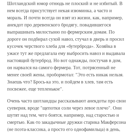
Шотландский юмор отнюдь не плоский и не избитый. В
нем всегда присутствует некая изюминка, а часто и
мораль. И почти всегда он взят из жизни, как, например,
анекдот про деревенского бродягу, повадившегося
выпрашивать милостыню по фермерским домам. По
дороге он подбирал сухой навоз, стучал в дверь и просил
кусочек черствого хлеба для «бутерброда». Хозяйка в
ужасе тут же предлагала ему выбросить навоз и выдавала
настоящий бутерброд. Но вот однажды, постучав в дом,
он нарвался на самого фермера. Тот, потрясенный не
менее своей жены, пробормотал: "Это есть никак нельзя.
Знаешь что? Брось-ка это, и пойдем в хлев, там есть
посвежее, еще тепленькое".
Очень часто шотландцы рассказывают анекдоты про свои
суеверия, вроде "щепотки соли через левое плечо". Они
шутят над тем, чего боятся, например, над старостью и
смертью. Как-то закадычные дружки старика Макферсона
(не поэта-классика, а просто его однофамильца) в день,