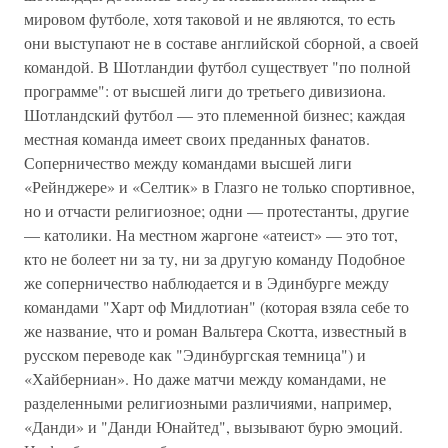
мировом футболе, хотя таковой и не являются, то есть
они выступают не в составе английской сборной, а своей
командой. В Шотландии футбол существует "по полной
программе": от высшей лиги до третьего дивизиона.
Шотландский футбол — это племенной бизнес; каждая
местная команда имеет своих преданных фанатов.
Соперничество между командами высшей лиги
«Рейнджере» и «Селтик» в Глазго не только спортивное,
но и отчасти религиозное; одни — протестанты, другие
— католики. На местном жаргоне «атеист» — это тот,
кто не болеет ни за ту, ни за другую команду Подобное
же соперничество наблюдается и в Эдинбурге между
командами "Харт оф Мидлотиан" (которая взяла себе то
же название, что и роман Вальтера Скотта, известный в
русском переводе как "Эдинбургская темница") и
«Хайберниан». Но даже матчи между командами, не
разделенными религиозными различиями, например,
«Данди» и "Данди Юнайтед", вызывают бурю эмоций.