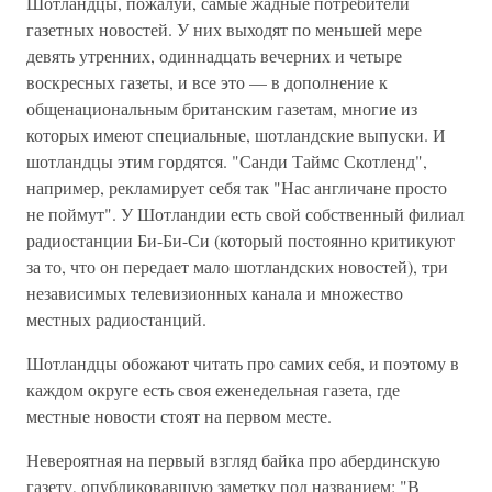
Шотландцы, пожалуй, самые жадные потребители
газетных новостей. У них выходят по меньшей мере
девять утренних, одиннадцать вечерних и четыре
воскресных газеты, и все это — в дополнение к
общенациональным британским газетам, многие из
которых имеют специальные, шотландские выпуски. И
шотландцы этим гордятся. "Санди Таймс Скотленд",
например, рекламирует себя так "Нас англичане просто
не поймут". У Шотландии есть свой собственный филиал
радиостанции Би-Би-Си (который постоянно критикуют
за то, что он передает мало шотландских новостей), три
независимых телевизионных канала и множество
местных радиостанций.
Шотландцы обожают читать про самих себя, и поэтому в
каждом округе есть своя еженедельная газета, где
местные новости стоят на первом месте.
Невероятная на первый взгляд байка про абердинскую
газету, опубликовавшую заметку под названием: "В