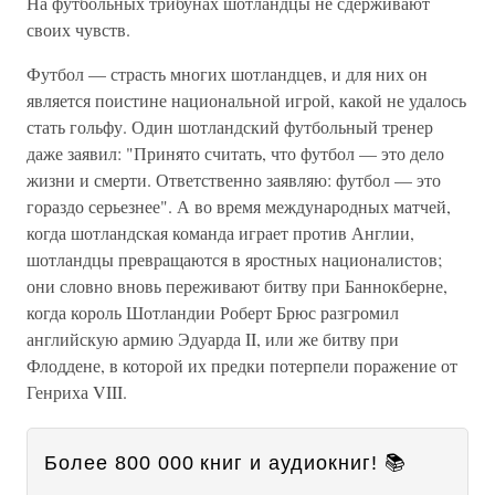
На футбольных трибунах шотландцы не сдерживают
своих чувств.
Футбол — страсть многих шотландцев, и для них он
является поистине национальной игрой, какой не удалось
стать гольфу. Один шотландский футбольный тренер
даже заявил: "Принято считать, что футбол — это дело
жизни и смерти. Ответственно заявляю: футбол — это
гораздо серьезнее". А во время международных матчей,
когда шотландская команда играет против Англии,
шотландцы превращаются в яростных националистов;
они словно вновь переживают битву при Баннокберне,
когда король Шотландии Роберт Брюс разгромил
английскую армию Эдуарда II, или же битву при
Флоддене, в которой их предки потерпели поражение от
Генриха VIII.
Более 800 000 книг и аудиокниг! 📚