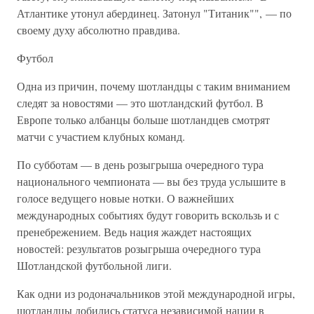
Атлантике утонул абердинец. Затонул "Титаник"", — по
своему духу абсолютно правдива.
Футбол
Одна из причин, почему шотландцы с таким вниманием
следят за новостями — это шотландский футбол. В
Европе только албанцы больше шотландцев смотрят
матчи с участием клубных команд.
По субботам — в день розыгрыша очередного тура
национального чемпионата — вы без труда услышите в
голосе ведущего новые нотки. О важнейших
международных событиях будут говорить вскользь и с
пренебрежением. Ведь нация жаждет настоящих
новостей: результатов розыгрыша очередного тура
Шотландской футбольной лиги.
Как одни из родоначальников этой международной игры,
шотландцы добились статуса независимой нации в