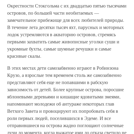
Окрестности Стокгольма с их двадцатью пятью тысячами
островов, по большей части необитаемых —
замечательное прибежище для всех любителей природы.
В течение лета десятки тысяч яхт, парусных и моторных
лодок устремляются в акваторию островов, стремясь
первыми захватить самые живописные уголки суши и
укромные бухты, самые шумные речушки и самые
красивые скалы.
В этих местах дети самозабвенно играют в Робинзона
Крузо, а взрослые тем временем столь же самозабвенно
представляют себя еще не попавшими в рабскую
зависимость от детей. Более крупные острова, поросшие
яблоневыми деревьями и кишащие ядовитыми змеями,
напоминают молодежи об антураже некоторых глав
Ветхого Завета и провоцируют их попробовать себя в
роли первых людей, поселившихся в Эдеме. И все
отправившиеся на острова жадно поглощают солнечные
лучи до момента, когда выжатое ими до отказа светило не