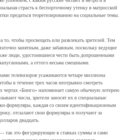
альная страсть к беспорточному утенку в матросской
ытки предаться теоретизированию на социальные темы.
а то, чтобы просвещать или развлекать зрителей. Тем
таточно занятным, даже забавным, поскольку ведущие
акже люди, удостоившиеся чести быть допрошенными
напуганными, а оттого весьма смешными.
нами телевизоров усаживаются четыре миллиона
чтобы в течение трех часов неотрывно смотреть
щих чертах «Бинго» напоминает самую обычную лотерею
азывают числа, зрители заносят их в специальные
ички-формуляры, каждая со своим идентификационным
строку, отсылают свои формуляры и получают за
олларов двадцать.
 — так это фигурирующие в ставках суммы и сами
составляет около пяти миллионов долларов.