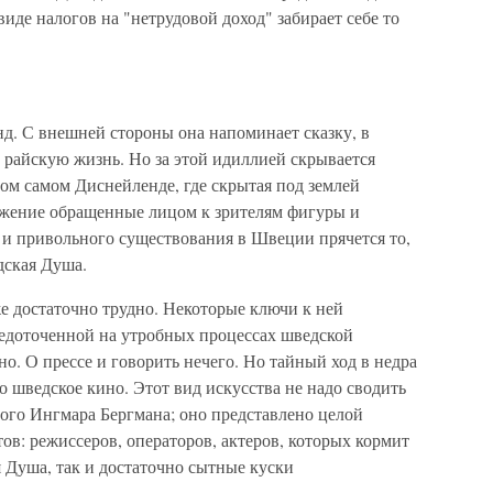
 виде налогов на "нетрудовой доход" забирает себе то
. С внешней стороны она напоминает сказку, в
 райскую жизнь. Но за этой идиллией скрывается
том самом Диснейленде, где скрытая под землей
ижение обращенные лицом к зрителям фигуры и
 и привольного существования в Швеции прячется то,
ская Душа.
же достаточно трудно. Некоторые ключи к ней
редоточенной на утробных процессах шведской
но. О прессе и говорить нечего. Но тайный ход в недра
 шведское кино. Этот вид искусства не надо сводить
ого Ингмара Бергмана; оно представлено целой
в: режиссеров, операторов, актеров, которых кормит
я Душа, так и достаточно сытные куски