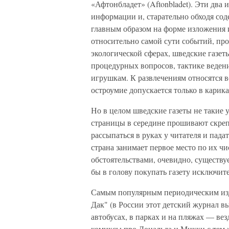
«Афтонбладет» (Aftonbladet). Эти два
информации и, старательно обходя сод
главным образом на форме изложения 
относительно самой сути событий, пр
экологической сферах, шведские газет
процедурных вопросов, тактике веден
игрушкам. К развлечениям относятся 
остроумие допускается только в карика
Но в целом шведские газеты не такие у
страницы в середине прошивают скреп
рассыпаться в руках у читателя и падат
страна занимает первое место по их ч
обстоятельствами, очевидно, существу
бы в голову покупать газету исключите
Самым популярным периодическим изд
Дак" (в России этот детский журнал в
автобусах, в парках и на пляжах — ве
комиксы про Дональда и Микки с тем ж