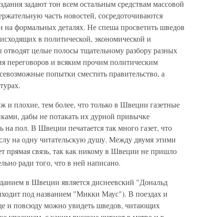
 издания задают тон всем остальным средствам массовой
ержательную часть новостей, сосредоточиваются
и на формальных деталях. Не спеша просветить шведов
оисходящих в политической, экономической и
ы отводят целые полосы тщательному разбору разных
ия переговоров и всяким прочим политическим
всевозможные попытки сместить правительство, а
турах.
ж и плохие, тем более, что только в Швеции газетные
ками, дабы не потакать их дурной привычке
ь на пол. В Швеции печатается так много газет, что
ислу на одну читательскую душу. Между двумя этими
ет прямая связь, так как никому в Швеции не пришло
льно ради того, что в ней написано.
анием в Швеции является диснеевский "Дональд
ыходит под названием "Микки Маус"). В поездах и
зде и повсюду можно увидеть шведов, читающих
е упоением, с каким русские читают в метро и в