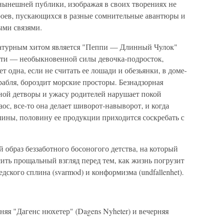
 нынешней публики, изображая в своих творениях не
оев, пускающихся в разные сомнительные авантюры и
ыми связями.
атурным хитом является "Пеппи — Длинный Чулок"
сти — необыкновенной силы девочка-подросток,
т одна, если не считать ее лошади и обезьянки, в доме-
рабля, бороздит морские просторы. Безнадзорная
ной детворы и ужасу родителей нарушает покой
ос, все-то она делает шиворот-навыворот, и когда
лины, половину ее продукции приходится соскребать с
 образ беззаботного босоногого детства, на который
ить прощальный взгляд перед тем, как жизнь погрузит
ского сплина (svarmod) и конформизма (undfallenhet).
яя "Дагенс нюхетер" (Dagens Nyheter) и вечерняя