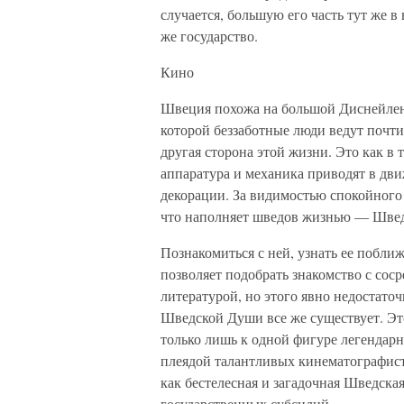
случается, большую его часть тут же в
же государство.
Кино
Швеция похожа на большой Диснейленд
которой беззаботные люди ведут почти
другая сторона этой жизни. Это как в 
аппаратура и механика приводят в дв
декорации. За видимостью спокойного
что наполняет шведов жизнью — Швед
Познакомиться с ней, узнать ее побли
позволяет подобрать знакомство с сос
литературой, но этого явно недостаточ
Шведской Души все же существует. Это
только лишь к одной фигуре легендарн
плеядой талантливых кинематографисто
как бестелесная и загадочная Шведска
государственных субсидий.