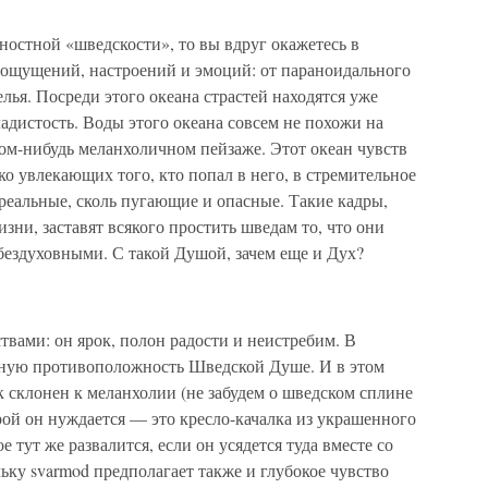
хностной «шведскости», то вы вдруг окажетесь в
 ощущений, настроений и эмоций: от параноидального
лья. Посреди этого океана страстей находятся уже
дистость. Воды этого океана совсем не похожи на
ом-нибудь меланхоличном пейзаже. Этот океан чувств
о увлекающих того, кто попал в него, в стремительное
реальные, сколь пугающие и опасные. Такие кадры,
зни, заставят всякого простить шведам то, что они
ездуховными. С такой Душой, зачем еще и Дух?
твами: он ярок, полон радости и неистребим. В
лную противоположность Шведской Душе. И в этом
к склонен к меланхолии (не забудем о шведском сплине
орой он нуждается — это кресло-качалка из украшенного
е тут же развалится, если он усядется туда вместе со
ку svarmod предполагает также и глубокое чувство