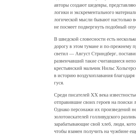
авторы создают шедевры, представляю
логики и экскрементального материали
логической мысли бывают настолько ве
не посмеет подвергнуть подобный опу
В шведской словесности есть нескольк
дорогу в этом тумане и по-прежнему п
светил — Август Стриндберг, постави
развенчавший такие считавшиеся непо
крестьянский мальчик Нильс Хольгерс
в историю воздухоплавания благодаря
гуся.
Среди писателей XX века известность
отправившие своих героев на поиски 
Однако персонажи их произведений не
золотоискателей голливудского разлив
зарабатывающие свой хлеб, люди, кото
чтобы взамен получить на чужбине ещ