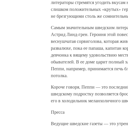
литераторы стремятся угодить вкусам
слишком положительных «крутых» гер
не брезгующими столь же сомнительн
Самым значительным шведским литер
Астрид Линд-грен. Героиня этой пове
веснушчатая сорвиголова, которая живе
развалюхе, пока ее папаша, капитан ко
девчонка к вящему удовольствию мест
обывателей. В ее доме царит полный ха
Пеппи, например, принимается печь б
потолка.
Короче говоря, Пеппи — это последний
шведскому подростку позволяется брос
его в холодильник меланхоличного швед
Пресса
Ведущие шведские газеты — это утренн