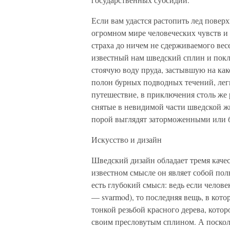
Если вам удастся растопить лед повер
огромном мире человеческих чувств и
страха до ничем не сдерживаемого весе
известный нам шведский сплин и покла
стоячую воду пруда, застывшую на как
полон бурных подводных течений, легк
путешествие, в приключения столь же 
снятые в невидимой части шведской жи
порой выглядят заторможенными или б
Искусство и дизайн
Шведский дизайн обладает тремя качес
известном смысле он являет собой по
есть глубокий смысл: ведь если челове
— svarmod), то последняя вещь, в кот
тонкой резьбой красного дерева, которо
своим пресловутым сплином. А посколь