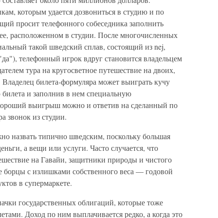
ам, которым удается дозвониться в студию и по
щий просит телефонного собеседника заполнить
лее, расположенном в студии. После многочисленных
циальный такой шведский сплав, состоящий из nej,
 "да"), телефонный игрок вдруг становится владельцем
ателем тура на кругосветное путешествие на двоих,
е. Владелец билета-формуляра может выиграть кучу
о билета и заполнив в нем специальную
хороший выигрыш можно и ответив на сделанный по
а звонок из студии.
жно назвать типично шведским, поскольку большая
ньги, а вещи или услуги. Часто случается, что
шествие на Гавайи, защитники природы и чистого
ие борцы с излишками собственного веса — годовой
ктов в супермаркете.
ачки государственных облигаций, которые тоже
етами. Доход по ним выплачивается редко, а когда это