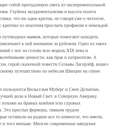
щие собой причудливую смесь из экспериментальной
зма. Глубина экскрементализма и высота полета
лики, что ни один критик, не говоря уже о читателе,
с критике из опасения прослыть профаном и невеждой.
о путеводных маяков, которые помогают находить
ривлекают к ней внимание за рубежом. Одно из таких
вший с ног на голову всю мораль XIX века и
колебимыми ценности, как брак и патриотизм. А
сон, герой сказочной повести Сельмы Лагерлёф, вошел
 своему путешествию по небесам Швеции на спине
ю пользуются Вильгельм Муберг и Свен Дельблан,
лучшей доли в Новый Свет, в Северную Америку.
 похожи на бравых ковбоев или суровых
а. Это простые фермеры, тяжким трудом
рые оставили на родине все то немногое, что имели,
е и того меньше. Многие современные шведские