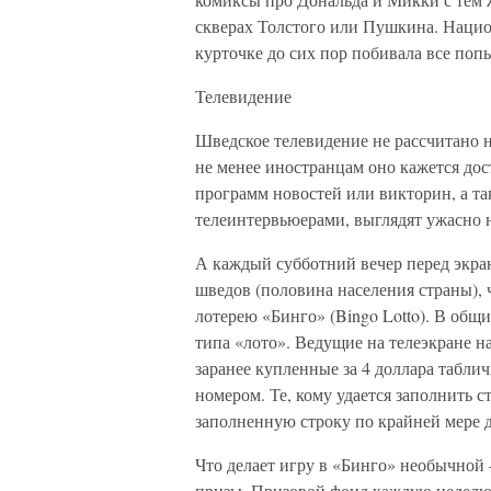
скверах Толстого или Пушкина. Национ
курточке до сих пор побивала все поп
Телевидение
Шведское телевидение не рассчитано н
не менее иностранцам оно кажется дос
программ новостей или викторин, а т
телеинтервьюерами, выглядят ужасно 
А каждый субботний вечер перед экра
шведов (половина населения страны), 
лотерею «Бинго» (Bingo Lotto). В об
типа «лото». Ведущие на телеэкране н
заранее купленные за 4 доллара табл
номером. Те, кому удается заполнить 
заполненную строку по крайней мере д
Что делает игру в «Бинго» необычной
призы. Призовой фонд каждую неделю 