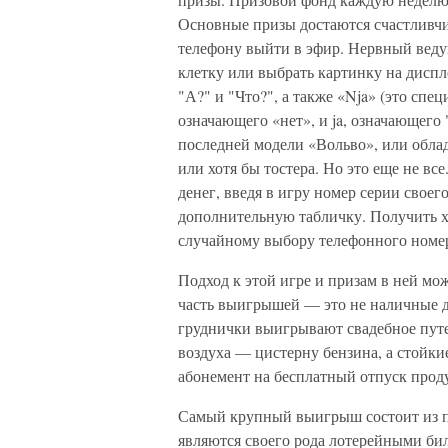
Основные призы достаются счастливчик
телефону выйти в эфир. Нервный веду
клетку или выбрать картинку на дисп
"А?" и "Что?", а также «Nja» (это спе
означающего «нет», и ja, означающего
последней модели «Вольво», или облад
или хотя бы тостера. Но это еще не вс
денег, введя в игру номер серии своег
дополнительную табличку. Получить 
случайному выбору телефонного номер
Подход к этой игре и призам в ней мо
часть выигрышей — это не наличные де
груднички выигрывают свадебное путе
воздуха — цистерну бензина, а стойк
абонемент на бесплатный отпуск проду
Самый крупный выигрыш состоит из п
являются своего рода лотерейными бил