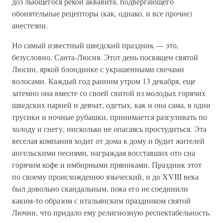
доз льющегося рекой аквавита, подвергающего
обонятельные рецепторы (как, однако, и все прочие)
анестезии.
Но самый известный шведский праздник — это,
безусловно, Санта-Люсия. Этот день посвящен святой
Люсии, яркой блондинке с украшенными свечами
волосами. Каждый год ранним утром 13 декабря, еще
затемно она вместе со своей свитой из молодых горячих
шведских парней и девчат, одетых, как и она сама, в одни
трусики и ночные рубашки, принимается разгуливать по
холоду и снегу, нисколько не опасаясь простудиться. Эта
веселая компания ходит от дома к дому и будит жителей
ангельскими песнями, награждая восставших ото сна
горячим кофе и имбирными пряниками. Праздник этот
по своему происхождению языческий, и до XVIII века
был довольно скандальным, пока его не соединили
каким-то образом с итальянским праздником святой
Лючии, что придало ему религиозную респектабельность.