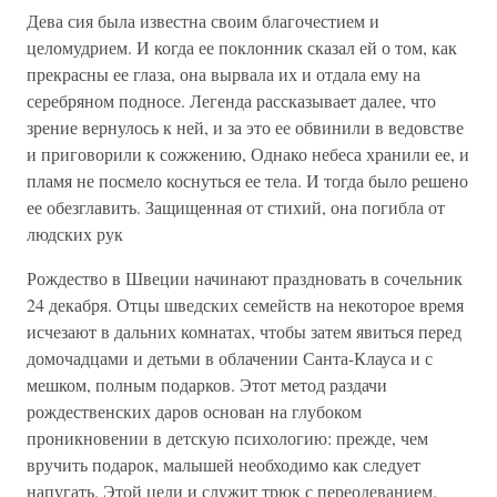
Дева сия была известна своим благочестием и
целомудрием. И когда ее поклонник сказал ей о том, как
прекрасны ее глаза, она вырвала их и отдала ему на
серебряном подносе. Легенда рассказывает далее, что
зрение вернулось к ней, и за это ее обвинили в ведовстве
и приговорили к сожжению, Однако небеса хранили ее, и
пламя не посмело коснуться ее тела. И тогда было решено
ее обезглавить. Защищенная от стихий, она погибла от
людских рук
Рождество в Швеции начинают праздновать в сочельник
24 декабря. Отцы шведских семейств на некоторое время
исчезают в дальних комнатах, чтобы затем явиться перед
домочадцами и детьми в облачении Санта-Клауса и с
мешком, полным подарков. Этот метод раздачи
рождественских даров основан на глубоком
проникновении в детскую психологию: прежде, чем
вручить подарок, малышей необходимо как следует
напугать. Этой цели и служит трюк с переодеванием.