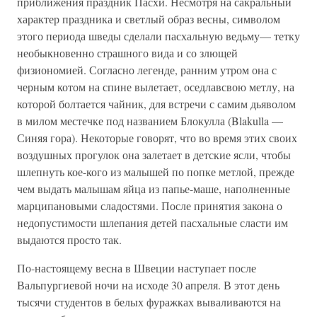
приближения праздник Пасхи. Несмотря на сакральный
характер праздника и светлый образ весны, символом
этого периода шведы сделали пасхальную ведьму— тетку
необыкновенно страшного вида и со злющей
физиономией. Согласно легенде, ранним утром она с
черным котом на спине вылетает, оседлавсвою метлу, на
которой болтается чайник, для встречи с самим дьяволом
в милом местечке под названием Блокулла (Blakulla —
Синяя гора). Некоторые говорят, что во время этих своих
воздушных прогулок она залетает в детские ясли, чтобы
шлепнуть кое-кого из малышей по попке метлой, прежде
чем выдать малышам яйца из папье-маше, наполненные
марципановыми сладостями. После принятия закона о
недопустимости шлепания детей пасхальные сласти им
выдаются просто так.
По-настоящему весна в Швеции наступает после
Вальпургиевой ночи на исходе 30 апреля. В этот день
тысячи студентов в белых фуражках вываливаются на