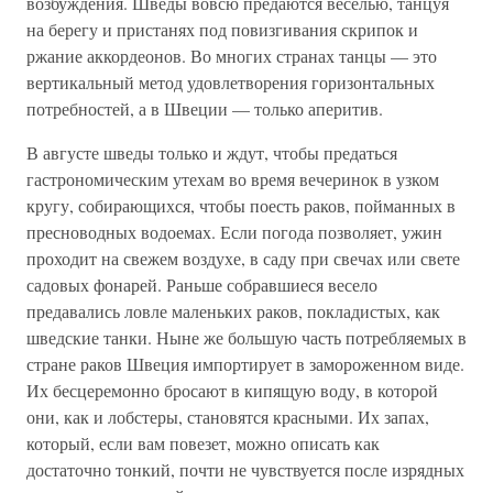
возбуждения. Шведы вовсю предаются веселью, танцуя
на берегу и пристанях под повизгивания скрипок и
ржание аккордеонов. Во многих странах танцы — это
вертикальный метод удовлетворения горизонтальных
потребностей, а в Швеции — только аперитив.
В августе шведы только и ждут, чтобы предаться
гастрономическим утехам во время вечеринок в узком
кругу, собирающихся, чтобы поесть раков, пойманных в
пресноводных водоемах. Если погода позволяет, ужин
проходит на свежем воздухе, в саду при свечах или свете
садовых фонарей. Раньше собравшиеся весело
предавались ловле маленьких раков, покладистых, как
шведские танки. Ныне же большую часть потребляемых в
стране раков Швеция импортирует в замороженном виде.
Их бесцеремонно бросают в кипящую воду, в которой
они, как и лобстеры, становятся красными. Их запах,
который, если вам повезет, можно описать как
достаточно тонкий, почти не чувствуется после изрядных