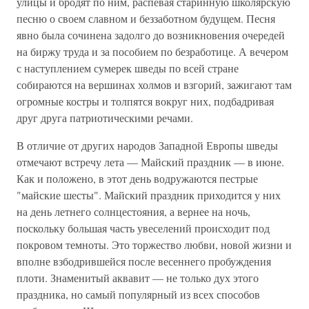
улицы и бродят по ним, распевая старинную школярскую
песню о своем славном и беззаботном будущем. Песня
явно была сочинена задолго до возникновения очередей
на биржу труда и за пособием по безработице. А вечером
с наступлением сумерек шведы по всей стране
собираются на вершинах холмов и взгорий, зажигают там
огромные костры и толпятся вокруг них, подбадривая
друг друга патриотическими речами.
В отличие от других народов Западной Европы шведы
отмечают встречу лета — Майский праздник — в июне.
Как и положено, в этот день водружаются пестрые
"майские шесты". Майский праздник приходится у них
на день летнего солнцестояния, а вернее на ночь,
поскольку большая часть увеселений происходит под
покровом темноты. Это торжество любви, новой жизни и
вполне взбодрившейся после весеннего пробуждения
плоти. Знаменитый аквавит — не только дух этого
праздника, но самый популярный из всех способов