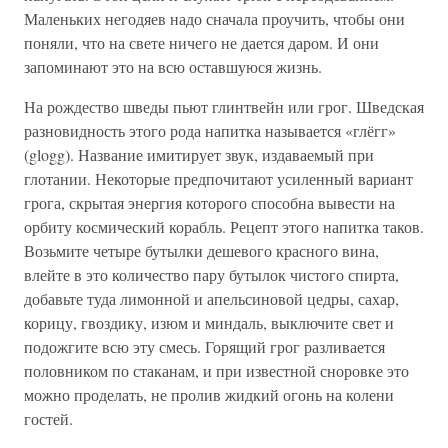
Маленьких негодяев надо сначала проучить, чтобы они
поняли, что на свете ничего не дается даром. И они
запоминают это на всю оставшуюся жизнь.
На рождество шведы пьют глинтвейн или грог. Шведская
разновидность этого рода напитка называется «глёгг»
(glogg). Название имитирует звук, издаваемый при
глотании. Некоторые предпочитают усиленный вариант
грога, скрытая энергия которого способна вывести на
орбиту космический корабль. Рецепт этого напитка таков.
Возьмите четыре бутылки дешевого красного вина,
влейте в это количество пару бутылок чистого спирта,
добавьте туда лимонной и апельсиновой цедры, сахар,
корицу, гвоздику, изюм и миндаль, выключите свет и
подожгите всю эту смесь. Горящий грог разливается
половником по стаканам, и при известной сноровке это
можно проделать, не пролив жидкий огонь на колени
гостей.