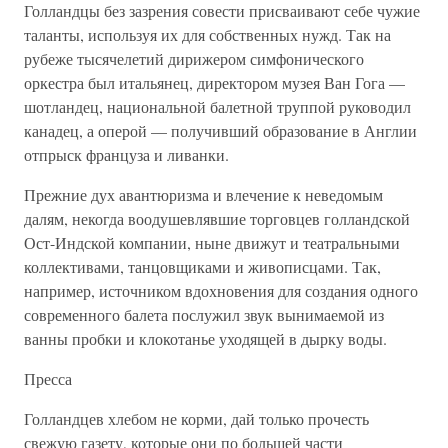
Голландцы без зазрения совести присваивают себе чужие
таланты, используя их для собственных нужд. Так на
рубеже тысячелетий дирижером симфонического
оркестра был итальянец, директором музея Ван Гога —
шотландец, национальной балетной труппой руководил
канадец, а оперой — получивший образование в Англии
отпрыск француза и ливанки.
Прежние дух авантюризма и влечение к неведомым
далям, некогда воодушевлявшие торговцев голландской
Ост-Индской компании, ныне движут и театральными
коллективами, танцовщиками и живописцами. Так,
например, источником вдохновения для создания одного
современного балета послужил звук вынимаемой из
ванны пробки и клокотанье уходящей в дырку воды.
Пресса
Голландцев хлебом не корми, дай только прочесть
свежую газету, которые они по большей части