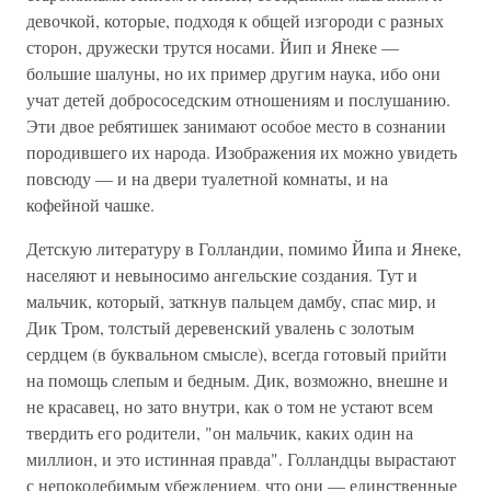
девочкой, которые, подходя к общей изгороди с разных
сторон, дружески трутся носами. Йип и Янеке —
большие шалуны, но их пример другим наука, ибо они
учат детей добрососедским отношениям и послушанию.
Эти двое ребятишек занимают особое место в сознании
породившего их народа. Изображения их можно увидеть
повсюду — и на двери туалетной комнаты, и на
кофейной чашке.
Детскую литературу в Голландии, помимо Йипа и Янеке,
населяют и невыносимо ангельские создания. Тут и
мальчик, который, заткнув пальцем дамбу, спас мир, и
Дик Тром, толстый деревенский увалень с золотым
сердцем (в буквальном смысле), всегда готовый прийти
на помощь слепым и бедным. Дик, возможно, внешне и
не красавец, но зато внутри, как о том не устают всем
твердить его родители, "он мальчик, каких один на
миллион, и это истинная правда". Голландцы вырастают
с непоколебимым убеждением, что они — единственные