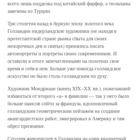
всего лишь подделка под китайский фарфор, а тюльпаны
завезены из Турции.
Три столетия назад в бурную эпоху золотого века
Голландии нидерландские художники (не находя в
протестантской стране рынка сбыта для своих
непорочных дев и святых) принялись писать
автопортреты и портреты своих современников. И
оставили в итоге запечатленными на полотнах свое
время и себя в нем. Больше уже никогда голландское
искусство не было столь голландским по духу.
Художник Мондриаан (конец XIX–XX вв.), пожелавший
избавиться от второго «а» в фамилии — так у него было
больше шансов сойти за француза, вдохновленный
голландским геометрическим пейзажем на создание
авангардистских работ, эмигрировал в Америку и там
обрел признание.
Сегодня живописцев в Голландии на один квадратный