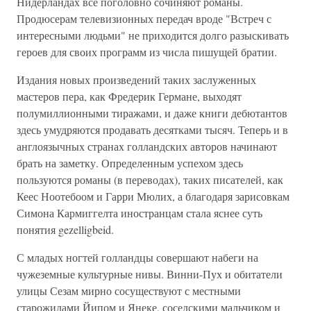
Нидерландах все поголовно сочиняют романы.
Продюсерам телевизионных передач вроде "Встреч с
интересными людьми" не приходится долго разыскивать
героев для своих программ из числа пишущей братии.
Издания новых произведений таких заслуженных
мастеров пера, как Фредерик Германе, выходят
полумиллионными тиражами, и даже книги дебютантов
здесь умудряются продавать десятками тысяч. Теперь и в
англоязычных странах голландских авторов начинают
брать на заметку. Определенным успехом здесь
пользуются романы (в переводах), таких писателей, как
Кеес Ноотебоом и Гарри Мюлих, а благодаря зарисовкам
Симона Кармиггелта иностранцам стала яснее суть
понятия gezelligbeid.
С младых ногтей голландцы совершают набеги на
чужеземные культурные нивы. Винни-Пух и обитатели
улицы Сезам мирно сосуществуют с местными
старожилами Йипом и Янеке, соседскими мальчиком и