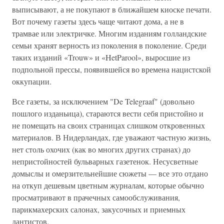
выписывают, а не покупают в ближайшем киоске печати.
Вот почему газеты здесь чаще читают дома, а не в
трамвае или электричке. Многим изданиям голландские
семьи хранят верность из поколения в поколение. Среди
таких изданий «Trouw» и «HetParool», выросшие из
подпольной прессы, появившейся во времена нацистской
оккупации.
Все газеты, за исключением "De Telegraaf" (довольно
пошлого изданьица), стараются вести себя пристойно и
не помещать на своих страницах слишком откровенных
материалов. В Нидерландах, где уважают частную жизнь,
нет столь охочих (как во многих других странах) до
непристойностей бульварных газетенок. Несусветные
домыслы и омерзительнейшие сюжеты — все это отдано
на откуп дешевым цветным журналам, которые обычно
просматривают в прачечных самообслуживания,
парикмахерских салонах, закусочных и приемных
дантистов.