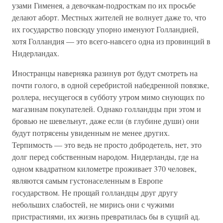
узами Гименея, а девочкам-подросткам по их просьбе
делают аборт. Местных жителей не волнует даже то, что
их государство повсюду упорно именуют Голландией,
хотя Голландия — это всего-навсего одна из провинций в
Нидерландах.
Иностранцы наверняка разинув рот будут смотреть на
почти голого, в одной серебристой набедренной повязке,
роллера, несущегося в субботу утром мимо снующих по
магазинам покупателей. Однако голландцы при этом и
бровью не шевельнут, даже если (в глубине души) они
будут потрясены увиденным не менее других.
Терпимость — это ведь не просто добродетель, нет, это
долг перед собственным народом. Нидерланды, где на
одном квадратном километре проживает 370 человек,
являются самым густонаселенным в Европе
государством. Не прощай голландцы друг другу
небольших слабостей, не мирись они с чужими
пристрастиями, их жизнь превратилась бы в сущий ад.