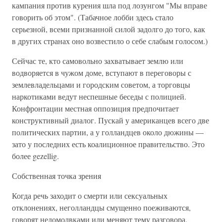
кампания против курения шла под лозунгом "Мы вправе
говорить об этом". (Табачное лобби здесь стало
серьезной, всеми признанной силой задолго до того, как
в других странах оно возвестило о себе слабым голосом.)
Сейчас те, кто самовольно захватывает землю или
водворяется в чужом доме, вступают в переговоры с
землевладельцами и городским советом, а торговцы
наркотиками ведут неспешные беседы с полицией.
Конфронтации местная оппозиция предпочитает
конструктивный диалог. Пускай у американцев всего две
политических партии, а у голландцев около дюжины —
зато у последних есть коалиционное правительство. Это
более gezellig.
Собственная точка зрения
Когда речь заходит о смерти или сексуальных
отклонениях, неголландцы смущенно поеживаются,
говорят недомолвками или меняют тему разговора,