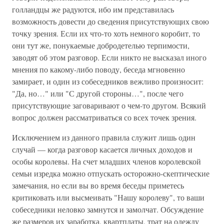
голландцы же радуются, ибо им представилась
возможность довести до сведения присутствующих свою
точку зрения. Если их что-то хоть немного коробит, то
они тут же, понукаемые добродетелью терпимости,
заводят об этом разговор. Если никто не высказал иного
мнения по какому-либо поводу, беседа мгновенно
замирает, и один из собеседников вежливо произносит:
"Да, но…" или "С другой стороны…", после чего
присутствующие заговаривают о чем-то другом. Всякий
вопрос должен рассматриваться со всех точек зрения.
Исключением из данного правила служит лишь один
случай — когда разговор касается личных доходов и
особы королевы. На счет младших членов королевской
семьи изредка можно отпускать осторожно-скептические
замечания, но если вы во время беседы приметесь
критиковать или высмеивать "Нашу королеву", то ваши
собеседники неловко замнутся и замолчат. Обсуждение
же размеров их заработка, квартплаты, трат на одежду