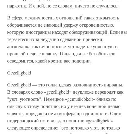
наркотик. И с ней, по ее словам, ничего не случилось.
В сфере межличностных отношений такая открытость
оборачивается не знающей удержу откровенностью,
которую иностранцы находят обезоруживающей. Если вы
терзаетесь из-за неудачно сделанной прически,
англичанка тактично посоветует надеть купленную на
прошлой неделе шляпку. Голландка же без обиняков
осведомится, какой кретин вас подстриг.
Gezelligbeid
Gezelligbeid — это голландская разновидность нирваны.
В словарях слово «gezelligbeid» неуклюже переводят как
"уют, уютность". Немецкое «gemutlicbkeit» близко по
смыслу к этому понятию, но у немцев конечной целью
является порядок, а не атмосфера праздничности. Один
нидерландский историк дал понятию «gezelligbeid»
следующее определение: "это не только уют, не только