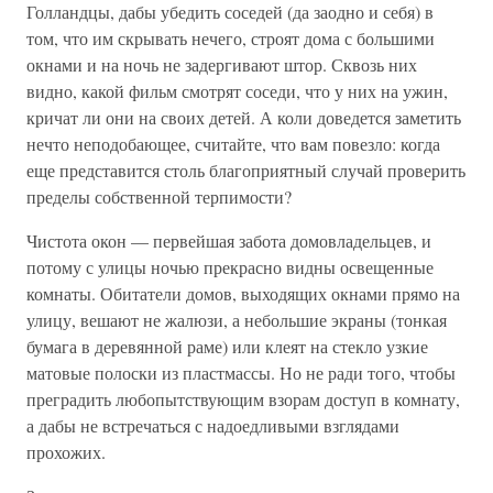
Голландцы, дабы убедить соседей (да заодно и себя) в
том, что им скрывать нечего, строят дома с большими
окнами и на ночь не задергивают штор. Сквозь них
видно, какой фильм смотрят соседи, что у них на ужин,
кричат ли они на своих детей. А коли доведется заметить
нечто неподобающее, считайте, что вам повезло: когда
еще представится столь благоприятный случай проверить
пределы собственной терпимости?
Чистота окон — первейшая забота домовладельцев, и
потому с улицы ночью прекрасно видны освещенные
комнаты. Обитатели домов, выходящих окнами прямо на
улицу, вешают не жалюзи, а небольшие экраны (тонкая
бумага в деревянной раме) или клеят на стекло узкие
матовые полоски из пластмассы. Но не ради того, чтобы
преградить любопытствующим взорам доступ в комнату,
а дабы не встречаться с надоедливыми взглядами
прохожих.