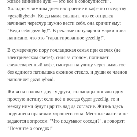
живое единение душ — это всё в совокупности".
Холодным зимним днем настроение в кафе по соседству
«gezelligbeid». Когда мама слышит, что ее отпрыск
начинает чересчур шумно вести себя, она кричит ему:
"Веди себя gezellig!". В рекламе популярной марки пива
написано, что это "гарантированное gezellig!".
В сумеречную пору голландская семья при свечах (не
электрическом свете!), сидя за столом, попивает
свежесваренный кофе, смотрит на улицу через вымытое,
без единого пятнышка оконное стекло, и души ее членов
наполняет gezelligbeid.
Живя на головах друг у друга, голландцы поняли одну
простую истину: если всё и всегда будет gezellig, то и
между ними будут царить лад да согласие. Жизнь здесь
подчинена правилам хорошего тона. Местные жители не
задаются вопросом: "Что подумают соседи?", а говорят:
"Помните о соседях!"