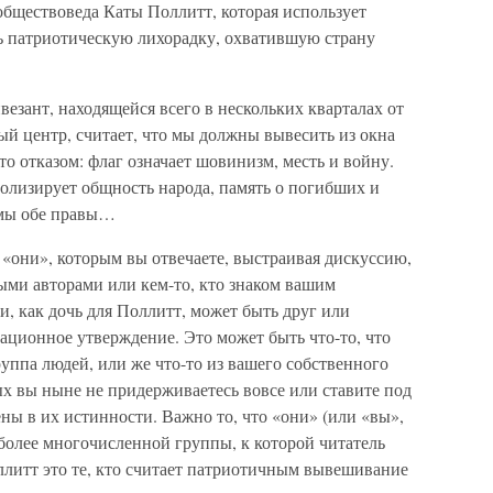
обществоведа Каты Поллитт, которая использует
ть патриотическую лихорадку, охватившую страну
везант, находящейся всего в нескольких кварталах от
ый центр, считает, что мы должны вывесить из окна
то отказом: флаг означает шовинизм, месть и войну.
мволизирует общность народа, память о погибших и
 мы обе правы…
 «они», которым вы отвечаете, выстраивая дискуссию,
ыми авторами или кем-то, кто знаком вашим
и, как дочь для Поллитт, может быть друг или
ционное утверждение. Это может быть что-то, что
руппа людей, или же что-то из вашего собственного
х вы ныне не придерживаетесь вовсе или ставите под
ны в их истинности. Важно то, что «они» (или «вы»,
 более многочисленной группы, к которой читатель
ллитт это те, кто считает патриотичным вывешивание