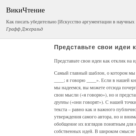
ВикиЧтение
Как писать убедительно [Искусство аргументации в научных
Графф Джеральд
Представьте свои идеи к
Представьте свои идеи как отклик на 
Самый главный шаблон, о котором мы н
____; я говорю ____». Если в нашей к
мы надеемся, вы можете отсюда почерпн
свои мысли («я говорю»), но и предст
группы
(«они говорят»). С нашей точки
текста – равно как и важного публичн
утверждения самого автора, но и вни
обобщение их взглядов понятным для 
собственных идей. В широком смысле н