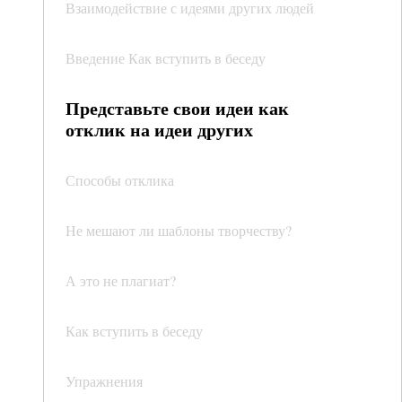
Взаимодействие с идеями других людей
Введение Как вступить в беседу
Представьте свои идеи как
отклик на идеи других
Способы отклика
Не мешают ли шаблоны творчеству?
А это не плагиат?
Как вступить в беседу
Упражнения