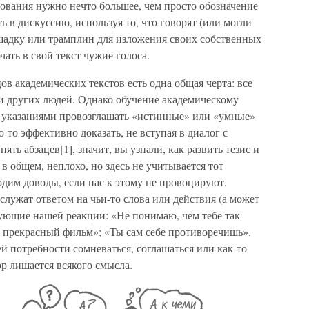
нования нужно нечто большее, чем просто обозначение
ь в дискуссию, используя то, что говорят (или могли
ощадку или трамплин для изложения своих собственных
ать в свой текст чужие голоса.
ов академических текстов есть одна общая черта: все
ми других людей. Однако обучение академическому
 указаниями провозглашать «истинные» или «умные»
о-то эффективно доказать, не вступая в диалог с
пять абзацев[1], значит, вы узнали, как развить тезис и
 в общем, неплохо, но здесь не учитывается тот
дим доводы, если нас к этому не провоцируют.
служат ответом на чьи-то слова или действия (а может
бующие нашей реакции: «Не понимаю, чем тебе так
то прекрасный фильм»; «Ты сам себе противоречишь».
ей потребности сомневаться, соглашаться или как-то
пор лишается всякого смысла.