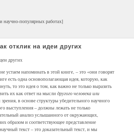
 и научно-популярных работах]
ак отклик на идеи других
идеи других
е устаем напоминать в этой книге, – это «они говорят
ниге есть одна основополагающая идея, которую, как
уть, то это идея о том, как важно не только выразить
авить их как ответ на мысли
другого человека или
 зрения, в основе структуры убедительного научного
ого выступления – должны лежать не только
мательный анализ услышанного от окружающих,
них образом и соответствующее представление
аучный текст – это доказательный текст, и мы