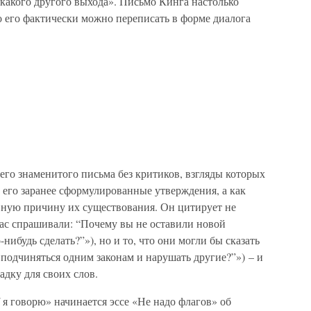
какого другого выхода». Письмо Кинга настолько
то его фактически можно переписать в форме диалога
его знаменитого письма без критиков, взгляды которых
 его заранее сформулированные утверждения, а как
авную причину их существования. Он цитирует не
«Нас спрашивали: “Почему вы не оставили новой
ибудь сделать?”»), но и то, что они могли бы сказать
 подчиняться одним законам и нарушать другие?”») – и
адку для своих слов.
я говорю» начинается эссе «Не надо флагов» об