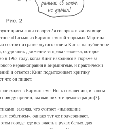
зуют прием «они говорят / я говорю» в явном виде.
естное «Письмо из Бирмингемской тюрьмы» Мартина
ю состоит из развернутого ответа Кинга на публичное
 осудивших движение за права человека, которое
о в 1963 году, когда Кинг находился в тюрьме за
ового неравноправия в Бирмингеме, и практически
ений и ответов; Кинг подытоживает критику
от что он пишет:
происходят в Бирмингеме. Но, к сожалению, в вашем
о поводу причин, вызвавших эти демонстрации[3].
тиками, заявляя, что считает «нынешние
ым событием», однако тут же подчеркивает,
 этом городе, где вся власть в руках белых, для