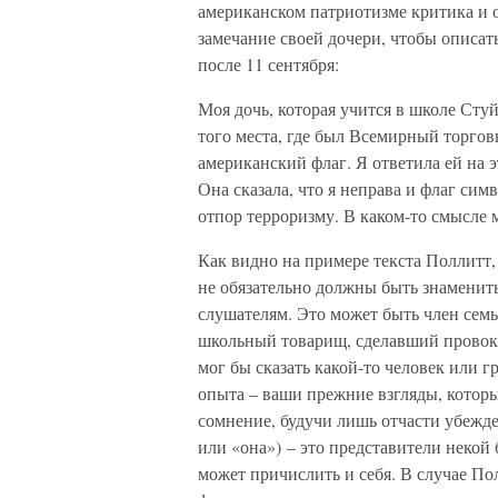
американском патриотизме критика и 
замечание своей дочери, чтобы описа
после 11 сентября:
Моя дочь, которая учится в школе Стуй
того места, где был Всемирный торгов
американский флаг. Я ответила ей на э
Она сказала, что я неправа и флаг си
отпор терроризму. В каком-то смысле
Как видно на примере текста Поллитт,
не обязательно должны быть знаменит
слушателям. Это может быть член семь
школьный товарищ, сделавший провока
мог бы сказать какой-то человек или г
опыта – ваши прежние взгляды, которы
сомнение, будучи лишь отчасти убежде
или «она») – это представители некой
может причислить и себя. В случае По