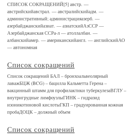
СПИСОК СОКРАЩЕНИЙ[5] австр. —
австрийскийавстрал. — австралийскийадм. —
административный; администрацияазерб. —
азербайджанскийазиат. — азиатскийАзССР —
Азербайджанская ССРа-л — атоллалбан. —
албанскийамер. — американскийангл. — английскийАО
— автономная
Список сокращений
Список сокращений БАЛ – бронхоальвеолярный
лаважБЦЖ (BCG) – бацилла Кальметта Герена –
вакцинный штамм для профилактики туберкулезаВГЛУ –
внутригрудные лимфоузлыГИНК – гидразид
изоникотиновой кислотыГКП – градуированная кожная
пробаДОЦК – должный объем
Список сокращений