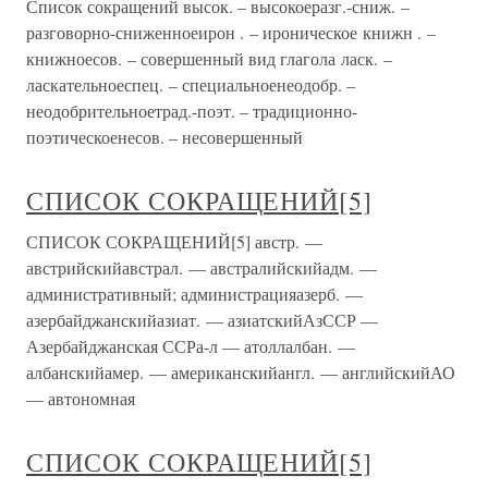
Список сокращений высок. – высокоеразг.-сниж. –
разговорно-сниженноеирон . – ироническое книжн . –
книжноесов. – совершенный вид глагола ласк. –
ласкательноеспец. – специальноенеодобр. –
неодобрительноетрад.-поэт. – традиционно-
поэтическоенесов. – несовершенный
СПИСОК СОКРАЩЕНИЙ[5]
СПИСОК СОКРАЩЕНИЙ[5] австр. —
австрийскийавстрал. — австралийскийадм. —
административный; администрацияазерб. —
азербайджанскийазиат. — азиатскийАзССР —
Азербайджанская ССРа-л — атоллалбан. —
албанскийамер. — американскийангл. — английскийАО
— автономная
СПИСОК СОКРАЩЕНИЙ[5]