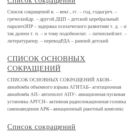
Список сокращений
Список сокращений в. – векг., гг. – год, годыгреч. –
греческийдр. – другой.ДЦП – детский церебральный
параличЗПР – задержка психического развитияи т. д. – и
так далееи т. п. – и тому подобноелат. – латинскийлит. –
литературапер. – переводРДА – ранний детский
СПИСОК ОСНОВНЫХ
СОКРАЩЕНИЙ
СПИСОК ОСНОВНЫХ СОКРАЩЕНИЙ АБОВ–
авиабомба объемного взрыва АГИТАБ– агитационная
авиабомба АП– автопилот АПУ– авиационная пусковая
установка АРГСН– активная радиолокационная головка
самонаведения АРК– авиационный ракетный комплекс
Список сокращений