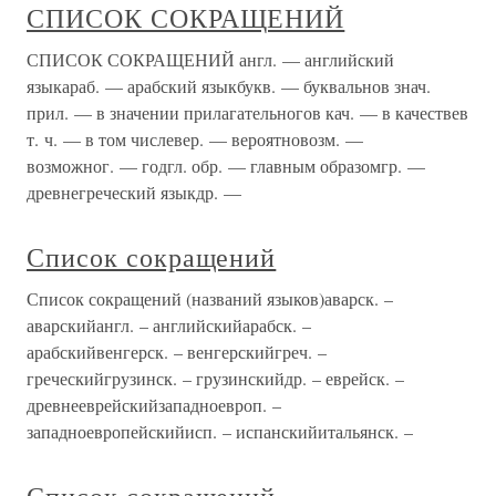
СПИСОК СОКРАЩЕНИЙ
СПИСОК СОКРАЩЕНИЙ англ. — английский
языкараб. — арабский языкбукв. — буквальнов знач.
прил. — в значении прилагательногов кач. — в качествев
т. ч. — в том числевер. — вероятновозм. —
возможног. — годгл. обр. — главным образомгр. —
древнегреческий языкдр. —
Список сокращений
Список сокращений (названий языков)аварск. –
аварскийангл. – английскийарабск. –
арабскийвенгерск. – венгерскийгреч. –
греческийгрузинск. – грузинскийдр. – еврейск. –
древнееврейскийзападноевроп. –
западноевропейскийисп. – испанскийитальянск. –