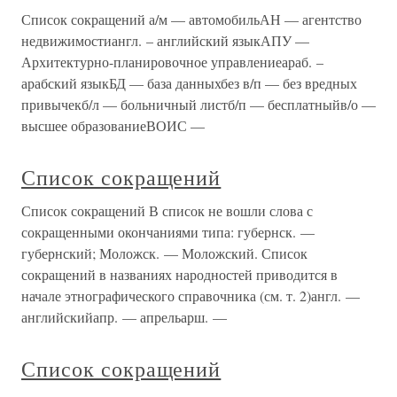
Список сокращений а/м — автомобильАН — агентство
недвижимостиангл. – английский языкАПУ —
Архитектурно-планировочное управлениеараб. –
арабский языкБД — база данныхбез в/п — без вредных
привычекб/л — больничный листб/п — бесплатныйв/о —
высшее образованиеВОИС —
Список сокращений
Список сокращений В список не вошли слова с
сокращенными окончаниями типа: губернск. —
губернский; Моложск. — Моложский. Список
сокращений в названиях народностей приводится в
начале этнографического справочника (см. т. 2)англ. —
английскийапр. — апрельарш. —
Список сокращений