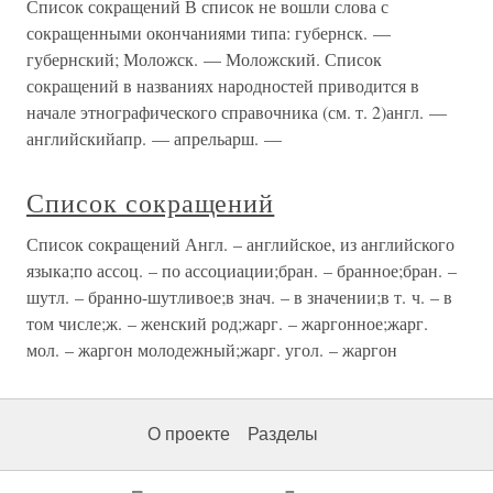
Список сокращений В список не вошли слова с
сокращенными окончаниями типа: губернск. —
губернский; Моложск. — Моложский. Список
сокращений в названиях народностей приводится в
начале этнографического справочника (см. т. 2)англ. —
английскийапр. — апрельарш. —
Список сокращений
Список сокращений Англ. – английское, из английского
языка;по ассоц. – по ассоциации;бран. – бранное;бран. –
шутл. – бранно-шутливое;в знач. – в значении;в т. ч. – в
том числе;ж. – женский род;жарг. – жаргонное;жарг.
мол. – жаргон молодежный;жарг. угол. – жаргон
О проекте
Разделы