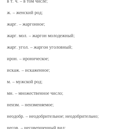
в т. ч. – в том числе;
ж. – женский род;
жарг. – жаргонное;
жарг. мол. – жаргон молодежный;
жарг. угол. – жаргон уголовный;
ирон. – ироническое;
искаж. – искаженное;
м. – мужской род;
мн. – множественное число;
неизм. – неизменяемое;
неодобр. – неодобрительное; неодобрительно;
несов. – несовершенный вид;