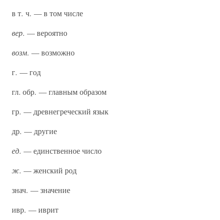
в т. ч. — в том числе
вер
. — вероятно
возм
. — возможно
г. — год
гл. обр. — главным образом
гр. — древнегреческий язык
др. — другие
ед
. — единственное число
ж
. — женский род
знач. — значение
ивр. — иврит