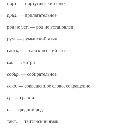
порт. — португальский язык
прил
. — прилагательное
род не уст. — род не установлен
рум. — румынский язык
санскр. — санскритский язык
см
. — смотри
собир
. — собирательное
сокр
. — сокращенное слово, сокращение
ср
. — сравни
с
. — средний род
таит. — таитянский язык