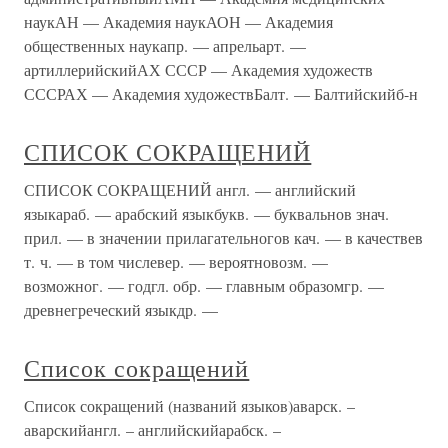
наукАН — Академия наукАОН — Академия
общественных наукапр. — апрельарт. —
артиллерийскийАХ СССР — Академия художеств
СССРАХ — Академия художествБалт. — Балтийскийб-н
СПИСОК СОКРАЩЕНИЙ
СПИСОК СОКРАЩЕНИЙ англ. — английский
языкараб. — арабский языкбукв. — буквальнов знач.
прил. — в значении прилагательногов кач. — в качествев
т. ч. — в том числевер. — вероятновозм. —
возможног. — годгл. обр. — главным образомгр. —
древнегреческий языкдр. —
Список сокращений
Список сокращений (названий языков)аварск. –
аварскийангл. – английскийарабск. –