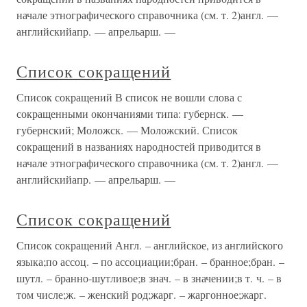
начале этнографического справочника (см. т. 2)англ. —
английскийапр. — апрельарш. —
Список сокращений
Список сокращений В список не вошли слова с
сокращенными окончаниями типа: губернск. —
губернский; Моложск. — Моложский. Список
сокращений в названиях народностей приводится в
начале этнографического справочника (см. т. 2)англ. —
английскийапр. — апрельарш. —
Список сокращений
Список сокращений Англ. – английское, из английского
языка;по ассоц. – по ассоциации;бран. – бранное;бран. –
шутл. – бранно-шутливое;в знач. – в значении;в т. ч. – в
том числе;ж. – женский род;жарг. – жаргонное;жарг.