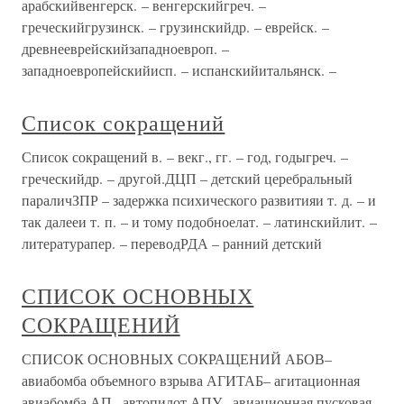
арабскийвенгерск. – венгерскийгреч. –
греческийгрузинск. – грузинскийдр. – еврейск. –
древнееврейскийзападноевроп. –
западноевропейскийисп. – испанскийитальянск. –
Список сокращений
Список сокращений в. – векг., гг. – год, годыгреч. –
греческийдр. – другой.ДЦП – детский церебральный
параличЗПР – задержка психического развитияи т. д. – и
так далееи т. п. – и тому подобноелат. – латинскийлит. –
литературапер. – переводРДА – ранний детский
СПИСОК ОСНОВНЫХ
СОКРАЩЕНИЙ
СПИСОК ОСНОВНЫХ СОКРАЩЕНИЙ АБОВ–
авиабомба объемного взрыва АГИТАБ– агитационная
авиабомба АП– автопилот АПУ– авиационная пусковая