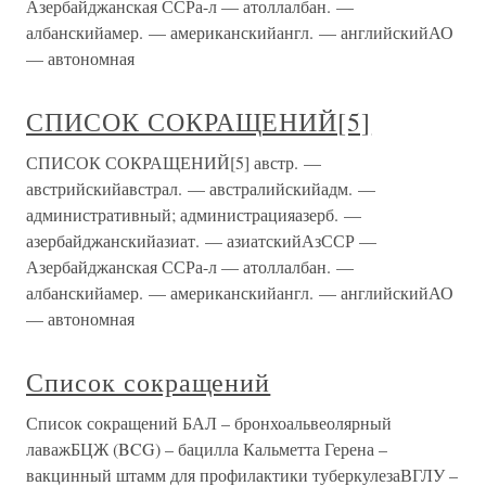
Азербайджанская ССРа-л — атоллалбан. —
албанскийамер. — американскийангл. — английскийАО
— автономная
СПИСОК СОКРАЩЕНИЙ[5]
СПИСОК СОКРАЩЕНИЙ[5] австр. —
австрийскийавстрал. — австралийскийадм. —
административный; администрацияазерб. —
азербайджанскийазиат. — азиатскийАзССР —
Азербайджанская ССРа-л — атоллалбан. —
албанскийамер. — американскийангл. — английскийАО
— автономная
Список сокращений
Список сокращений БАЛ – бронхоальвеолярный
лаважБЦЖ (BCG) – бацилла Кальметта Герена –
вакцинный штамм для профилактики туберкулезаВГЛУ –