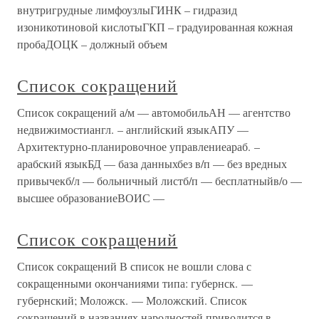
внутригрудные лимфоузлыГИНК – гидразид
изоникотиновой кислотыГКП – градуированная кожная
пробаДОЦК – должный объем
Список сокращений
Список сокращений а/м — автомобильАН — агентство
недвижимостиангл. – английский языкАПУ —
Архитектурно-планировочное управлениеараб. –
арабский языкБД — база данныхбез в/п — без вредных
привычекб/л — больничный листб/п — бесплатныйв/о —
высшее образованиеВОИС —
Список сокращений
Список сокращений В список не вошли слова с
сокращенными окончаниями типа: губернск. —
губернский; Моложск. — Моложский. Список
сокращений в названиях народностей приводится в