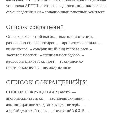
установка АРГСН– активная радиолокационная головка
самонаведения АРК– авиационный ракетный комплекс
Список сокращений
Список сокращений высок. – высокоеразг.-сниж. –
разговорно-сниженноеирон . – ироническое книжн . –
книжноесов. – совершенный вид глагола ласк. –
ласкательноеспец. – специальноенеодобр. –
неодобрительноетрад.-поэт. – традиционно-
поэтическоенесов. – несовершенный
СПИСОК СОКРАЩЕНИЙ[5]
СПИСОК СОКРАЩЕНИЙ[5] австр. —
австрийскийавстрал. — австралийскийадм. —
административный; администрацияазерб. —
азербайджанскийазиат. — азиатскийАзССР —