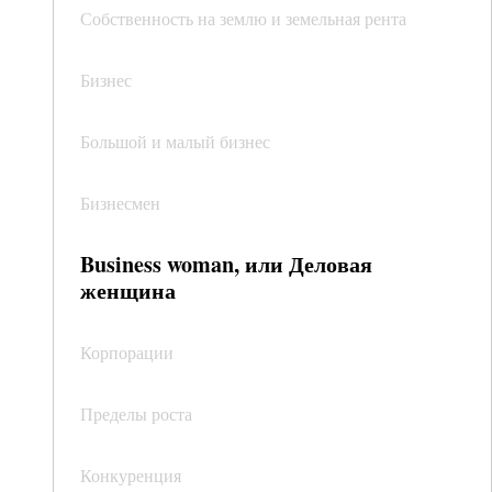
Собственность на землю и земельная рента
Бизнес
Большой и малый бизнес
Бизнесмен
Business woman, или Деловая
женщина
Корпорации
Пределы роста
Конкуренция