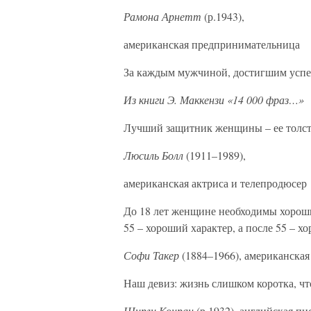
Рамона Арнетт
(р.1943),
американская предпринимательница
За каждым мужчиной, достигшим успеха
Из книги Э. Маккензи «14 000 фраз…»
Лучший защитник женщины – ее толс
Люсиль Болл
(1911–1989),
американская актриса и телепродюсер
До 18 лет женщине необходимы хорошие
55 – хороший характер, а после 55 – х
Софи Такер
(1884–1966), американская
Наш девиз: жизнь слишком коротка, ч
Ширли Конран
(р.1932), английская п