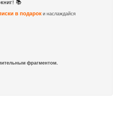
книг! 📚
писки в подарок
и наслаждайся
омительным фрагментом.