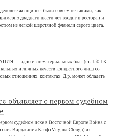
«деловые женщины» были совсем не такими, как
римерно двадцати шести лет входит в ресторан и
костюм из легкой шерстяной фланели серого цвета.
ИЯ — одно из нематериальных благ (ст. 150 ГК
нальных и личных качеств конкретного лица со
ловых отношениях, контактах. Д.р. может обладать
nce объявляет о первом судебном
е
о первом судебном иске в Восточной Европе Война с
сии. Вирджиния Клаф (Virginia Clough) из