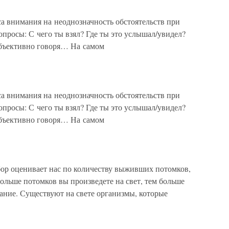
а внимания на неоднозначность обстоятельств при
просы: С чего ты взял? Где ты это услышал/увидел?
Объективно говоря… На самом
а внимания на неоднозначность обстоятельств при
просы: С чего ты взял? Где ты это услышал/увидел?
Объективно говоря… На самом
бор оценивает нас по количеству выживших потомков,
больше потомков вы произведете на свет, тем больше
мание. Существуют на свете организмы, которые