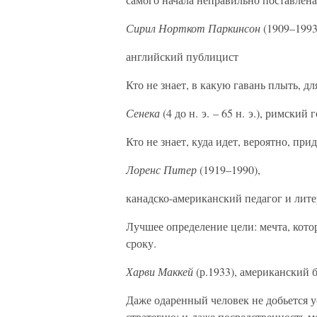
Сирил Норткот Паркинсон
(1909–1993
английский публицист
Кто не знает, в какую гавань плыть, дл
Сенека
(4 до н. э. – 65 н. э.), римски
Кто не знает, куда идет, вероятно, прид
Лоренс Питер
(1919–1990),
канадско-американский педагог и лите
Лучшее определение цели: мечта, кото
сроку.
Харви Маккей
(р.1933), американский 
Даже одаренный человек не добьется 
стратегию; и даже посредственность м