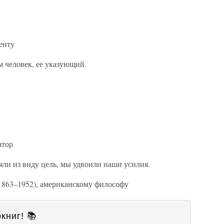
енту
 человек, ее указующий.
атор
яли из виду цель, мы удвоили наши усилия.
1863–1952), американскому философу
книг! 📚