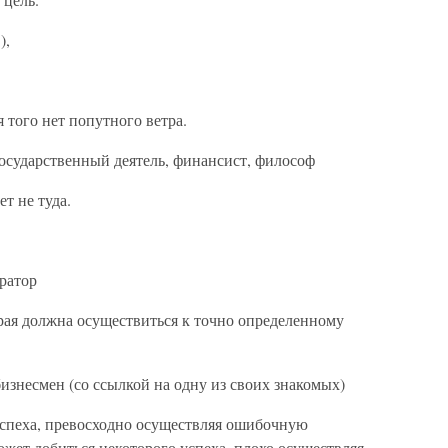
),
я того нет попутного ветра.
й государственный деятель, финансист, философ
ет не туда.
ратор
рая должна осуществиться к точно определенному
бизнесмен (со ссылкой на одну из своих знакомых)
успеха, превосходно осуществляя ошибочную
ожет добиться некоторого успеха, плохо осуществляя