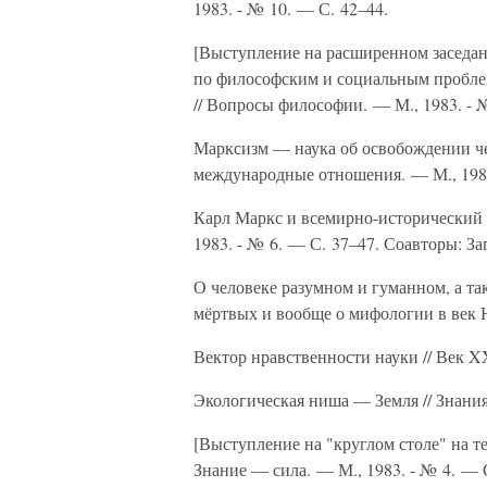
1983. - № 10. — С. 42–44.
[Выступление на расширенном засед
по философским и социальным проблема
// Вопросы философии. — М., 1983. - 
Марксизм — наука об освобождении че
международные отношения. — М., 1983.
Карл Маркс и всемирно-исторический 
1983. - № 6. — С. 37–47. Соавторы: За
О человеке разумном и гуманном, а та
мёртвых и вообще о мифологии в век Н
Вектор нравственности науки // Век XX
Экологическая ниша — Земля // Знания
[Выступление на "круглом столе" на те
Знание — сила. — М., 1983. - № 4. — 