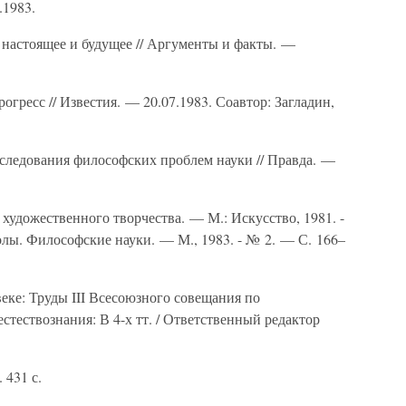
.1983.
а настоящее и будущее // Аргументы и факты. —
гресс // Известия. — 20.07.1983. Соавтор: Загладин,
сследования философских проблем науки // Правда. —
 художественного творчества. — М.: Искусство, 1981. -
олы. Философские науки. — М., 1983. - № 2. — С. 166–
веке: Труды III Всесоюзного совещания по
тествознания: В 4-х тт. / Ответственный редактор
. 431 с.