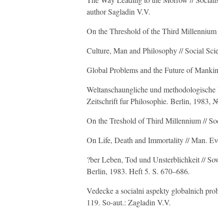
author Sagladin V.V.
On the Threshold of the Third Millennium 
Culture, Man and Philosophy // Social S
Global Problems and the Future of Manki
Weltanschaungliche und methodologische F
Zeitschrift fur Philosophie. Berlin, 1983
On the Treshold of Third Millennium // So
On Life, Death and Immortality // Man. Ev
?ber Leben, Tod und Unsterblichkeit // Sow
Berlin, 1983. Heft 5. S. 670–686.
Vedecke a socialni aspekty globalnich prob
119. So-aut.: Zagladin V.V.