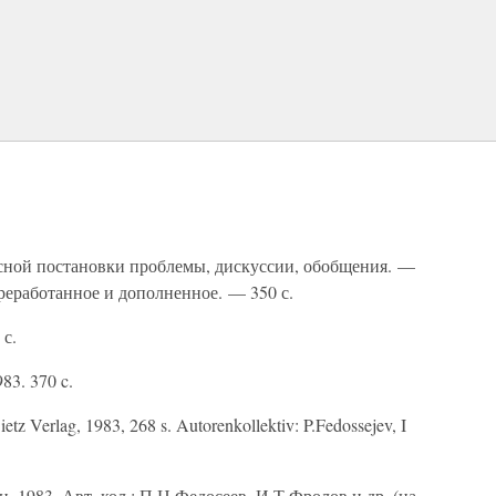
сной постановки проблемы, дискуссии, обобщения. —
переработанное и дополненное. — 350 с.
 с.
983. 370 c.
ietz Verlag, 1983, 268 s. Autorenkollektiv: P.Fedossejev, I
 1983. Авт. кол.: П.Н.Федосеев, И.Т.Фролов и др. (на