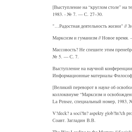
[Выступление на “круглом столе” на т
1983. - № 7. — С. 27–30.
"…Радостная деятельность жизни" // З
Марксизм и гуманизм // Новое время. 
Массовость? Не спешите этим пренебрег
№ 5. — С. 7.
Выступление на научной конференции 
Информационные материалы Философск
[Великий переворот в науке об освоб
коллоквиуме “Марксизм и освобождение
La Pensee, специальный номер, 1983, №
V?deck? a soci?ln? aspekty glob?ln?ch pr
Соавт. Загладин В.В.
The Way Leading to the Morrow // Sociali