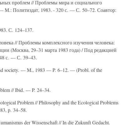
льных проблем // Проблемы мира и социального
М.: Политиздат, 1983. - 320 с. — С. 50–72. Соавтор:
983. С. 124–137.
овека // Проблемы комплексного изучения человека:
ии (Москва, 29–31 марта 1983 года) / Под редакцией
48 с. — С. 39–43.
and society. — M., 1983 — P. 6–12. — (Probl. of the
oblem // Ibid. — P. 24–34.
ological Problem // Philosophy and the Ecological Problems
983, p. 34–58.
umanismus der Wissenschaft // In die Zukunft Gedacht.