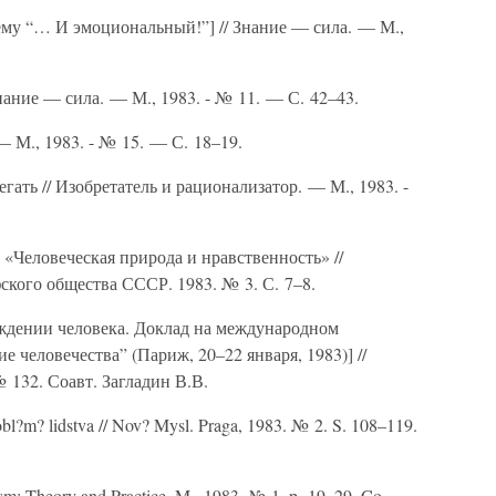
ему “… И эмоциональный!”] // Знание — сила. — М.,
нание — сила. — М., 1983. - № 11. — С. 42–43.
— М., 1983. - № 15. — С. 18–19.
ать // Изобретатель и рационализатор. — М., 1983. -
«Человеческая природа и нравственность» //
ого общества СССР. 1983. № 3. С. 7–8.
ождении человека. Доклад на международном
 человечества” (Париж, 20–22 января, 1983)] //
 132. Соавт. Загладин В.В.
obl?m? lidstva // Nov? Mysl. Praga, 1983. № 2. S. 108–119.
sm: Theory and Practice. M., 1983, № 1, p. 19–29. Co-