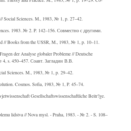
// Social Sciences. М., 1983, № 1, p. 27–42.
ciences. 1983. № 2. P. 142–156. Совместно с другими.
nd // Books from the USSR, M., 1983, № 1, p. 10–11.
ragen der Analyse globaler Probleme // Deutsche
, № 4, s. 450–457. Соавт. Загладин В.В.
cial Sciences. M., 1983, № 1, p. 29–42.
olution. Cosmos. Sofia, 1983, № 1, P. 45–74.
jetwissenschaft Gesellschaftswissenschaftliche Beitr?ge.
lemu lidstva // Nova mysl. - Praha, 1983. - № 2. - S. 108–