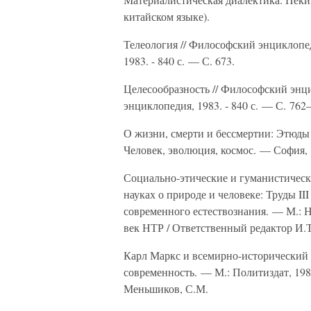
китайском языке).
Телеология // Философский энциклопе
1983. - 840 с. — С. 673.
Целесообразность // Философский энц
энциклопедия, 1983. - 840 с. — С. 762
О жизни, смерти и бессмертии: Этюды н
Человек, эволюция, космос. — София, 
Социально-этические и гуманистическ
науках о природе и человеке: Труды I
современного естествознания. — М.: Н
век НТР / Ответственный редактор И.Т
Карл Маркс и всемирно-исторический 
современность. — М.: Политиздат, 1983
Меньшиков, С.М.