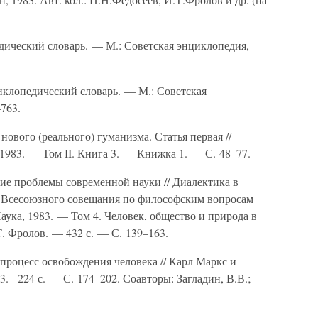
дический словарь. — М.: Советская энциклопедия,
иклопедический словарь. — М.: Советская
–763.
ового (реального) гуманизма. Статья первая //
1983. — Том II. Книга 3. — Книжка 1. — С. 48–77.
ие проблемы современной науки // Диалектика в
II Всесоюзного совещания по философским вопросам
аука, 1983. — Том 4. Человек, общество и природа в
. Фролов. — 432 с. — С. 139–163.
процесс освобождения человека // Карл Маркс и
. - 224 с. — С. 174–202. Соавторы: Загладин, В.В.;