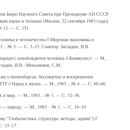
ании Бюро Научного Совета при Президиуме АН СССР
м науки и техники (Москва, 22 сентября 1983 года)]
№ 12. — С. 151.
ловека и человечества // Мировая экономика и
 - № 3. — С. 3–15. Соавтор: Загладин, В.В.
процесс освобождения человека // Коммунист. — М.,
гладин, В.В.; Меньшиков, С.М.
кже о биокиборгах, бессмертии и воскрешении
ТР // Наука и жизнь. — М., 1983. - № 4. — С. 60–66.
 и мир. — М., 1983. - № 1. — С. 32–36.
 — народу. — М., 1983. - № 1. — С. 16–19.
му "Глобалистика: структура, методы, задачи"] //
С. 15–17.