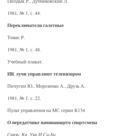
Гвоздык Р., Дуббиковский Л.
1981, № 1, с. 44.
Переключатели галетные
Томас Р.
1981, № 1, с. 48.
Учебный плакат.
ИК лучи управляют телевизором
Пичугин Ю., Морозенко А., Друзь А.
1981, № 1, с. 22.
Пульт управления на МС серии К134
О передатчике начинающего спортсмена
Связь: Кв, Укв И Си-Би