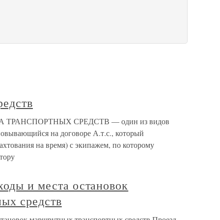
редств
НДА ТРАНСПОРТНЫХ СРЕДСТВ — один из видов
новывающийся на договоре А.т.с., который
фрахтования на время) с экипажем, по которому
атору
ходы и места остановок
ых средств
остановок маршрутных транспортных средств Проезд