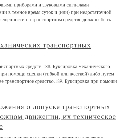
товыми приборами и звуковыми сигналами
ии в темное время суток и (или) при недостаточной
свещенности на транспортном средстве должны быть
механических транспортных
анспортных средств 188. Буксировка механического
 при помощи сцепки (гибкой или жесткой) либо путем
ее транспортное средство.189. Буксировка при помощи
ложения о допуске транспортных
рожном движении, их техническое
е
ске транспортных средств к участию в дорожном