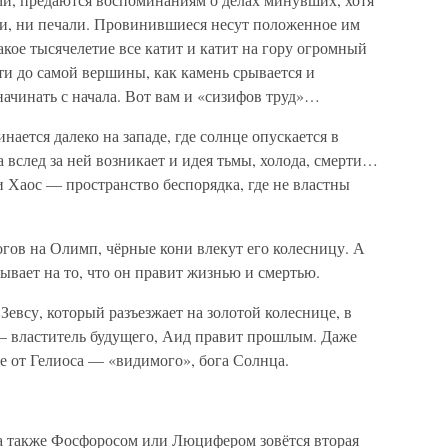
ти, ни печали. Провинившиеся несут положенное им
акое тысячелетие все катит и катит на гору огромный
чти до самой вершины, как камень срывается и
начинать с начала. Вот вам и «сизифов труд»…
нается далеко на западе, где солнце опускается в
 вслед за ней возникает и идея тьмы, холода, смерти…
и Хаос — пространство беспорядка, где не властны
огов на Олимп, чёрные кони влекут его колесницу. А
вает на то, что он правит жизнью и смертью.
Зевсу, который разъезжает на золотой колеснице, в
— властитель будущего, Аид правит прошлым. Даже
е от Гелиоса — «видимого», бога Солнца.
а также Фосфоросом или Люцифером зовётся вторая