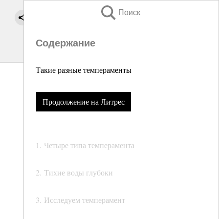
Поиск
Содержание
Такие разные темпераменты
Продолжение на Литрес
1. Четыре типа темперамента
2. Тихие воды глубоки
3. Исследуем темперамент