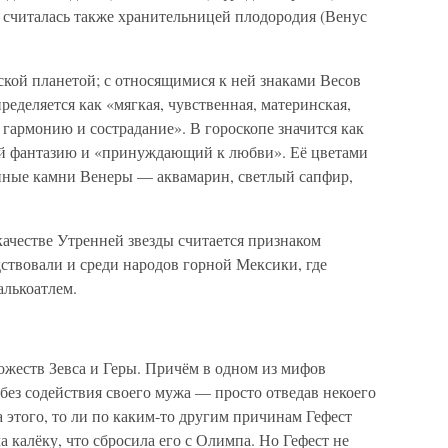
считалась также хранительницей плодородия (Венус
ской планетой; с относящимися к ней знаками Весов
ределяется как «мягкая, чувственная, материнская,
 гармонию и сострадание». В гороскопе значится как
й фантазию и «принуждающий к любви». Её цветами
нные камни Венеры — аквамарин, светлый сапфир,
ачестве Утренней звезды считается признаком
ствовали и среди народов горной Мексики, где
алькоатлем.
ожеств Зевса и Геры. Причём в одном из мифов
 без содействия своего мужа — просто отведав некоего
а этого, то ли по каким-то другим причинам Гефест
 калёку, что сбросила его с Олимпа. Но Гефест не