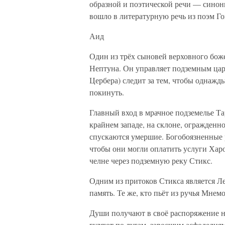
образной и поэтической речи — синон
вошло в литературную речь из поэм Го
Аид
Один из трёх сыновей верховного боже
Нептуна. Он управляет подземным цар
Цербера) следит за тем, чтобы однажд
покинуть.
Главный вход в мрачное подземелье Та
крайнем западе, на склоне, огражденн
спускаются умершие. Богобоязненные 
чтобы они могли оплатить услуги Хар
челне через подземную реку Стикс.
Одним из притоков Стикса является Ле
память. Те же, кто пьёт из ручья Мнем
Души получают в своё распоряжение н
гуляют по лугам, заросшим асфоделия