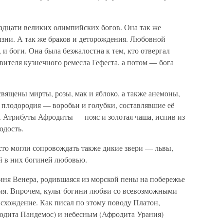
адцати великих олимпийских богов. Она так же
изни. А так же браков и деторождения. Любовной
и боги. Она была безжалостна к тем, кто отвергал
вителя кузнечного ремесла Гефеста, а потом — бога
вящены мирты, розы, мак и яблоко, а также анемоны,
 плодородия — воробьи и голубки, составлявшие её
. Атрибуты Афродиты — пояс и золотая чаша, испив из
одость.
о могли сопровождать также дикие звери — львы,
й в них богиней любовью.
иня Венера, родившаяся из морской пены на побережье
ия. Впрочем, культ богини любви со всевозможными
схождение. Как писал по этому поводу Платон,
одита Пандемос) и небесным (Афродита Урания)