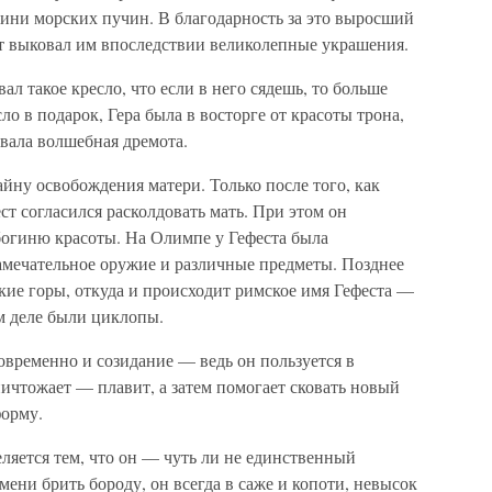
гини морских пучин. В благодарность за это выросший
т выковал им впоследствии великолепные украшения.
л такое кресло, что если в него сядешь, то больше
о в подарок, Гера была в восторге от красоты трона,
ковала волшебная дремота.
тайну освобождения матери. Только после того, как
т согласился расколдовать мать. При этом он
богиню красоты. На Олимпе у Гефеста была
 замечательное оружие и различные предметы. Позднее
кие горы, откуда и происходит римское имя Гефеста —
м деле были циклопы.
овременно и созидание — ведь он пользуется в
ничтожает — плавит, а затем помогает сковать новый
форму.
ляется тем, что он — чуть ли не единственный
мени брить бороду, он всегда в саже и копоти, невысок