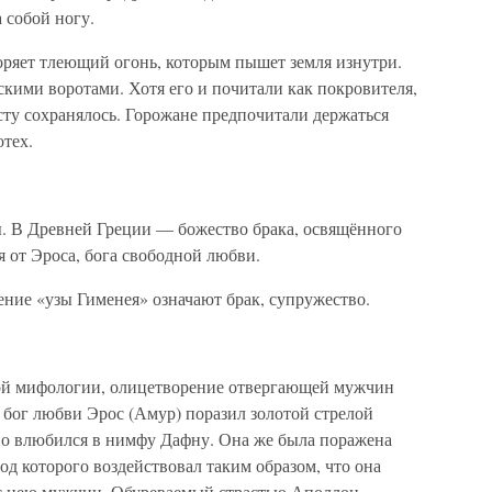
а собой ногу.
оряет тлеющий огонь, которым пышет земля изнутри.
кими воротами. Хотя его и почитали как покровителя,
сту сохранялось. Горожане предпочитали держаться
отех.
. В Древней Греции — божество брака, освящённого
я от Эроса, бога свободной любви.
ние «узы Гименея» означают брак, супружество.
кой мифологии, олицетворение отвергающей мужчин
 бог любви Эрос (Амур) поразил золотой стрелой
но влюбился в нимфу Дафну. Она же была поражена
од которого воздействовал таким образом, что она
с нею мужчин. Обуреваемый страстью Аполлон