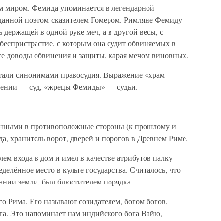
ем миром. Фемида упоминается в легендарной
зданной поэтом-сказителем Гомером. Римляне Фемиду
держащей в одной руке меч, а в другой весы, с
беспристрастие, с которым она судит обвиняемых в
все доводы обвинения и защиты, карая мечом виновных.
тали синонимами правосудия. Выражение «храм
ачении — суд, «жрецы Фемиды» — судьи.
щёнными в противоположные стороны (к прошлому и
а, хранитель ворот, дверей и порогов в Древнем Риме.
ем входа в дом и имел в качестве атрибутов палку
делённое место в культе государства. Считалось, что
ании земли, был блюстителем порядка.
о Рима. Его называют созидателем, богом богов,
га. Это напоминает нам индийского бога Вайю,