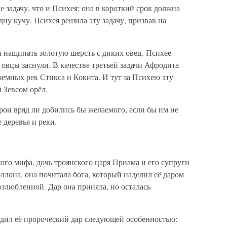
 задачу, что и Психея: она в короткий срок должна
ну кучу. Психея решила эту задачу, призвав на
бы нащипать золотую шерсть с диких овец. Психее
а овцы заснули. В качестве третьей задачи Афродита
земных рек Стикса и Кокита. И тут за Психею эту
 Зевсом орёл.
ерои вряд ли добились бы желаемого, если бы им не
деревья и реки.
кого мифа, дочь троянского царя Приама и его супруги
лона, она почитала бога, который наделил её даром
озлюбленной. Дар она приняла, но осталась
дил её пророческий дар следующей особенностью: