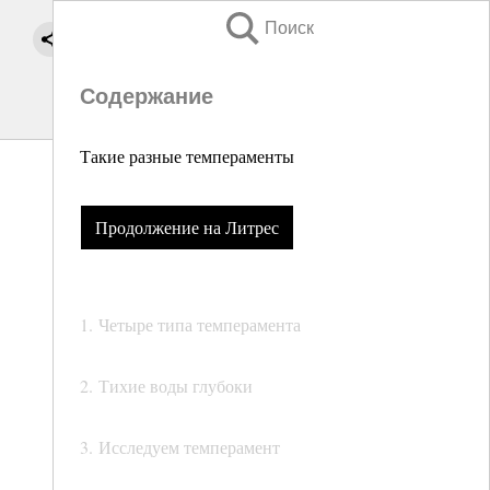
Поиск
Содержание
Такие разные темпераменты
Продолжение на Литрес
1. Четыре типа темперамента
2. Тихие воды глубоки
3. Исследуем темперамент