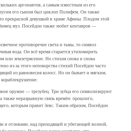
кольких аргонавтов, а самым известным из его
Другим его сыном был циклоп Полифем. Он также
-то прекрасной девушкой в храме Афины. Плодом этой
бимец муз. Посейдон также любит кентавров —
извечное противоречие света и тьмы, то символ
ивая вода. Он всё время старается утихомирить
м или землетрясение. Но стихия снова и снова
енно из-за этого непокорства стихий Посейдон часто
дящий из равновесия колосс. Но он бывает и мягким,
 кораблекрушение.
розное оружие — трезубец. Три зубца его символизируют
а также неразрывную связь времён: прошлого,
щего, которым правит Зевс. Таким образом, Посейдон
ми и отливами, над приходящей и убегающей волной,
бе человека. Посейдон вечно занят тем, что