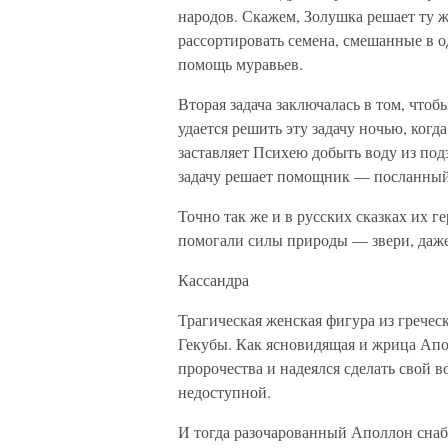
народов. Скажем, Золушка решает ту же
рассортировать семена, смешанные в од
помощь муравьев.
Вторая задача заключалась в том, что
удается решить эту задачу ночью, когд
заставляет Психею добыть воду из под
задачу решает помощник — посланный
Точно так же и в русских сказках их г
помогали силы природы — звери, даже 
Кассандра
Трагическая женская фигура из гречес
Гекубы. Как ясновидящая и жрица Апол
пророчества и надеялся сделать свой в
недоступной.
И тогда разочарованный Аполлон снаб