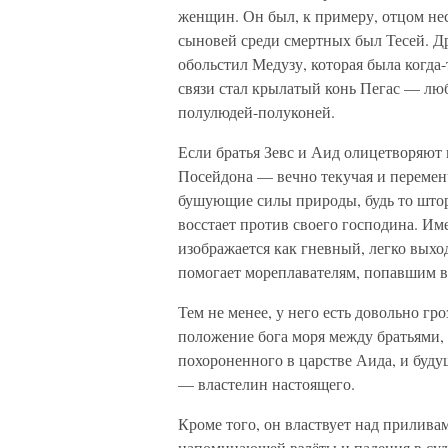
женщин. Он был, к примеру, отцом нес
сыновей среди смертных был Тесей. 
обольстил Медузу, которая была когда
связи стал крылатый конь Пегас — лю
полулюдей-полуконей.
Если братья Зевс и Аид олицетворяют 
Посейдона — вечно текучая и переменч
бушующие силы природы, будь то штор
восстает против своего господина. Им
изображается как гневный, легко выхо
помогает мореплавателям, попавшим в
Тем не менее, у него есть довольно г
положение бога моря между братьями, 
похороненного в царстве Аида, и буду
— властелин настоящего.
Кроме того, он властвует над прилива
напоминающей взлёты и падения в судь