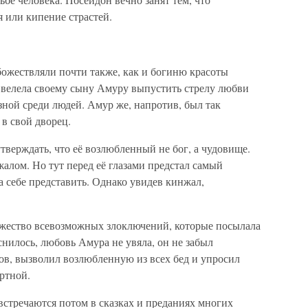
я или кипение страстей.
божествляли почти также, как и богиню красоты
 велела своему сыну Амуру выпустить стрелу любви
зной среди людей. Амур же, напротив, был так
 в свой дворец.
тверждать, что её возлюбленный не бог, а чудовище.
жалом. Но тут перед её глазами предстал самый
 себе представить. Однако увидев кинжал,
ожество всевозможных злоключений, которые посылала
нилось, любовь Амура не увяла, он не забыл
ов, вызволил возлюбленную из всех бед и упросил
ертной.
встречаются потом в сказках и преданиях многих