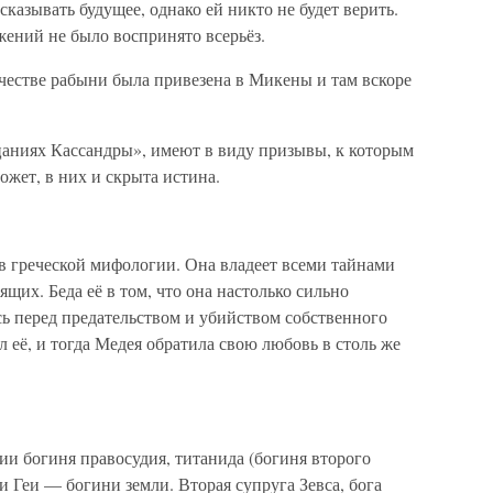
сказывать будущее, однако ей никто не будет верить.
жений не было воспринято всерьёз.
качестве рабыни была привезена в Микены и там вскоре
цаниях Кассандры», имеют в виду призывы, к которым
ожет, в них и скрыта истина.
 греческой мифологии. Она владеет всеми тайнами
щих. Беда её в том, что она настолько сильно
сь перед предательством и убийством собственного
л её, и тогда Медея обратила свою любовь в столь же
и богиня правосудия, титанида (богиня второго
и Геи — богини земли. Вторая супруга Зевса, бога