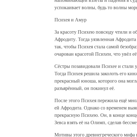
успокаивает волны, будь то волны мор
Психея и Амур
За красоту Психею повсюду чтили и о
Афродиту. Тогда уязвленная Афродита
так, чтобы Психея стала самой безобра
очарован красотой Психеи, что увёл её
Сёстры позавидовали Психее и стали у
Тогда Психея решила заколоть его кин
прекрасный юноша, которого она могла
разъярённый, он покинул её.
После этого Психея пережила ещё мн
ей Афродита. Однако со временем выяс
прекрасную Психею. Он, в конце конц
Зевса взять её на Олимп, сделав бессм
Мотивы этого древнегреческого мифа 