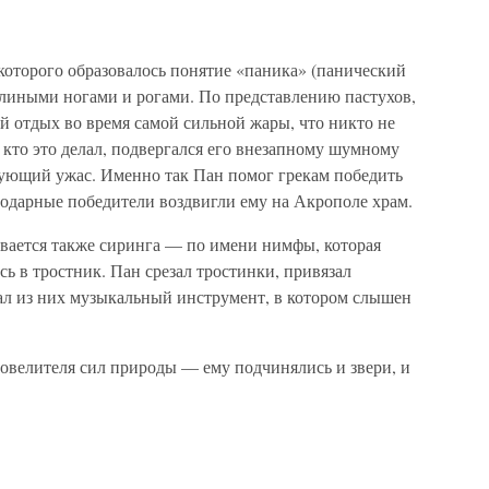
которого образовалось понятие «паника» (панический
злиными ногами и рогами. По представлению пастухов,
й отдых во время самой сильной жары, что никто не
, кто это делал, подвергался его внезапному шумному
ующий ужас. Именно так Пан помог грекам победить
агодарные победители воздвигли ему на Акрополе храм.
ывается также сиринга — по имени нимфы, которая
ь в тростник. Пан срезал тростинки, привязал
лал из них музыкальный инструмент, в котором слышен
повелителя сил природы — ему подчинялись и звери, и