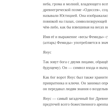
неба, грома и молний, владеющего вс
древнегреческой поэме «Одиссея», со
называли Юстицией. Она изображалась 
повязкой на глазах, символизирующей 
чём-либо, как бы взвешивая на весах 
Имя её и выражение «весы Фемиды» с
(алтарь) Фемиды» употребляется в зн
Янус
Так зовут бога с двумя лицами, обра
будущему). Он — символ входа и выход
Как бог ворот Янус был также хранител
привратника и ключи. Он занимал опре
он передавал людям знания о возделыв
Янус — самый загадочный бог Древнег
предтечей всего божественного ареопа