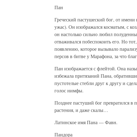
Пан
Греческий пастушеский бог, от имени 
ужас). Он изображался косматым, с ко
он настолько сильно любил полуденны
отваживался побеспокоить его. Но тот
появлению, которое вызывало парализ
персов в битве у Марафона, за что бл
Пан изображается с флейтой. Она наз
избежала притязаний Пана, обратившис
пустотелые стебли друг к другу и сде
голос нимфы.
Позднее пастуший бог превратился в 
растения, и даже скалы…
Латинское имя Пана — Фавн.
Пандора