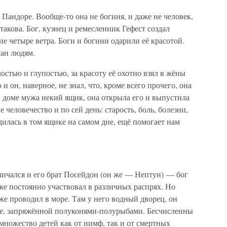
 Пандоре. Вообще-то она не богиня, и даже не человек,
 такова. Бог, кузнец и ремесленник Гефест создал
 четыре ветра. Боги и богини одарили её красотой.
лан людям.
остью и глупостью, за красоту её охотно взял в жёны
 он, наверное, не знал, что, кроме всего прочего, она
 доме мужа некий ящик, она открыла его и выпустила
 человечество и по сей день: старость, боль, болезни,
дилась в том ящике на самом дне, ещё помогает нам
личался и его брат Посейдон (он же — Нептун) — бог
же постоянно участвовал в различных распрях. Но
е проводил в море. Там у него водный дворец, он
ке, запряжённой полуконями-полурыбами. Бесчисленны
множество детей как от нимф, так и от смертных