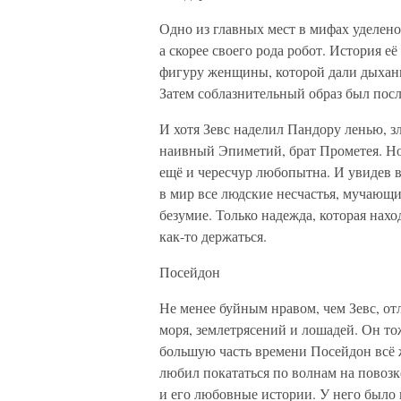
Одно из главных мест в мифах уделено
а скорее своего рода робот. История её
фигуру женщины, которой дали дыхание
Затем соблазнительный образ был пос
И хотя Зевс наделил Пандору ленью, зл
наивный Эпиметий, брат Прометея. Но и
ещё и чересчур любопытна. И увидев в
в мир все людские несчастья, мучающие
безумие. Только надежда, которая нахо
как-то держаться.
Посейдон
Не менее буйным нравом, чем Зевс, от
моря, землетрясений и лошадей. Он то
большую часть времени Посейдон всё ж
любил покататься по волнам на повоз
и его любовные истории. У него было 