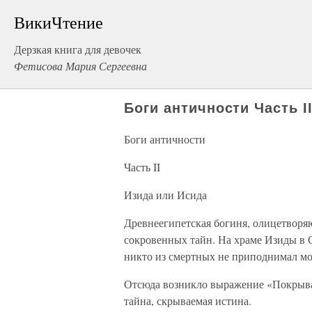
ВикиЧтение
Дерзкая книга для девочек
Фетисова Мария Сергеевна
Боги античности Часть I
Боги античности
Часть II
Изида или Исида
Древнеегипетская богиня, олицетвор
сокровенных тайн. На храме Изиды в Са
никто из смертных не приподнимал мо
Отсюда возникло выражение «Покрывал
тайна, скрываемая истина.