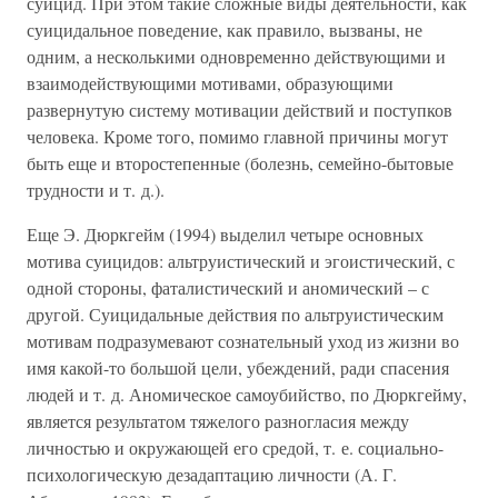
суицид. При этом такие сложные виды деятельности, как
суицидальное поведение, как правило, вызваны, не
одним, а несколькими одновременно действующими и
взаимодействующими мотивами, образующими
развернутую систему мотивации действий и поступков
человека. Кроме того, помимо главной причины могут
быть еще и второстепенные (болезнь, семейно-бытовые
трудности и т. д.).
Еще Э. Дюркгейм (1994) выделил четыре основных
мотива суицидов: альтруистический и эгоистический, с
одной стороны, фаталистический и аномический – с
другой. Суицидальные действия по альтруистическим
мотивам подразумевают сознательный уход из жизни во
имя какой-то большой цели, убеждений, ради спасения
людей и т. д. Аномическое самоубийство, по Дюркгейму,
является результатом тяжелого разногласия между
личностью и окружающей его средой, т. е. социально-
психологическую дезадаптацию личности (А. Г.