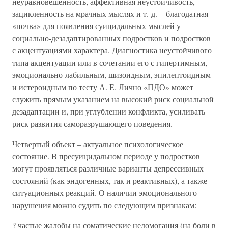
неуравновешенность, аффективная неустойчивость,
зацикленность на мрачных мыслях и т. д. – благодатная
«почва» для появления суицидальных мыслей у
социально-дезадаптированных подростков и подростков
с акцентуациями характера. Диагностика неустойчивого
типа акцентуации или в сочетании его с гипертимным,
эмоционально-лабильным, шизоидным, эпилептоидным
и истероидным по тесту А. Е. Лично «ПДО» может
служить прямым указанием на высокий риск социальной
дезадаптации и, при углублении конфликта, усиливать
риск развития саморазрушающего поведения.
Четвертый объект – актуальное психологическое
состояние. В пресуицидальном периоде у подростков
могут проявляться различные варианты депрессивных
состояний (как эндогенных, так и реактивных), а также
ситуационных реакций. О наличии эмоционального
нарушения можно судить по следующим признакам:
? частые жалобы на соматические недомогания (на боли в