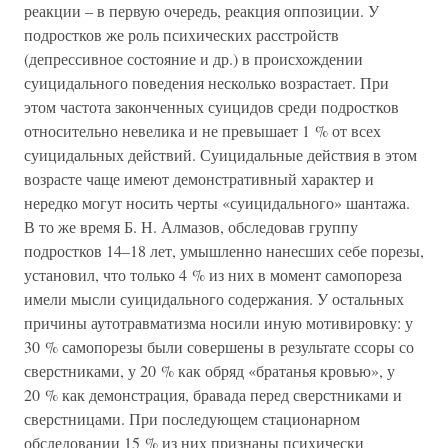
реакции – в первую очередь, реакция оппозиции. У
подростков же роль психических расстройств
(депрессивное состояние и др.) в происхождении
суицидального поведения несколько возрастает. При
этом частота законченных суицидов среди подростков
относительно невелика и не превышает 1 % от всех
суицидальных действий. Суицидальные действия в этом
возрасте чаще имеют демонстративный характер и
нередко могут носить черты «суицидального» шантажа.
В то же время Б. Н. Алмазов, обследовав группу
подростков 14–18 лет, умышленно нанесших себе порезы,
установил, что только 4 % из них в момент самопореза
имели мысли суицидального содержания. У остальных
причины аутотравматизма носили иную мотивировку: у
30 % самопорезы были совершены в результате ссоры со
сверстниками, у 20 % как обряд «братанья кровью», у
20 % как демонстрация, бравада перед сверстниками и
сверстницами. При последующем стационарном
обследовании 15 % из них признаны психически