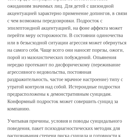
ожиданиям значимых лиц. Для детей с шизоидной
акцентуацией характерно применение допингов, в связи
с чем возможны передозировки. Подросток с
эпилептоидной акцентуацией, на фоне аффекта может
перейти меру осторожности. В состоянии одиночества
или в безысходной ситуации агрессия может обернуться
на самого себя. Чаще всего они наносят порезы, ожоги,
порой из мазохистических побуждений. Опьянения
нередко протекают по дисфорическому (переживание
агрессивного недовольства, постоянная
раздражительность, частое мрачное настроение) типу с
утратой контроля над собой. Истероидные подростки
предрасположены к демонстративным суицидам.
Конформный подросток может совершить суицид за
компанию.
Учитывая причины, условия и поводы суицидального
поведения, пакет психодиагностических методик для
распознавания степени риска суицида и готовности к