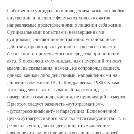
Собственно суицидальным поведением называют любые
внутренние и внешние формы психических актов,
направляемые представлениями о лишении себя жизни.
Суицидальными попытками (незавершенными
суицидами) считают демонстративно-установочные
действия, при которых суицидент чаще всего знает о
безопасности применяемого им средства при попытке
акта. К проявлениям суицидальных намерений относят
мысли, высказывания, намеки, не сопровождающиеся,
однако, какими-либо действиями, направленными на
лишение себя жизни (В. Т. Кондрашенко, 1988). Кроме
того, выделяют так называемый парасуицид – акт
намеренного самоповреждения, не приводящий к смерти.
При этом следует различать «аутотравматизм»,
«аутоагрессивный акт» и парасуицид. Если конечной
целью аутоагрессивного акта является самоубийство, т. е.
реальное суицидальное действие, то умышленное
членовредительство или аутоагрессивные акты людей,