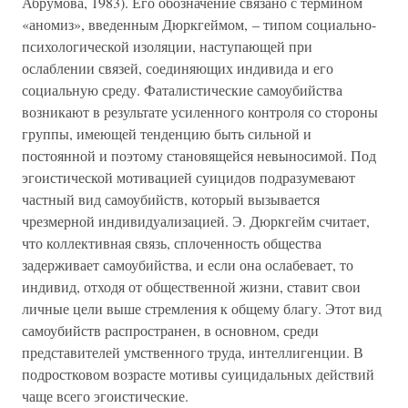
Абрумова, 1983). Его обозначение связано с термином
«аномиз», введенным Дюркгеймом, – типом социально-
психологической изоляции, наступающей при
ослаблении связей, соединяющих индивида и его
социальную среду. Фаталистические самоубийства
возникают в результате усиленного контроля со стороны
группы, имеющей тенденцию быть сильной и
постоянной и поэтому становящейся невыносимой. Под
эгоистической мотивацией суицидов подразумевают
частный вид самоубийств, который вызывается
чрезмерной индивидуализацией. Э. Дюркгейм считает,
что коллективная связь, сплоченность общества
задерживает самоубийства, и если она ослабевает, то
индивид, отходя от общественной жизни, ставит свои
личные цели выше стремления к общему благу. Этот вид
самоубийств распространен, в основном, среди
представителей умственного труда, интеллигенции. В
подростковом возрасте мотивы суицидальных действий
чаще всего эгоистические.