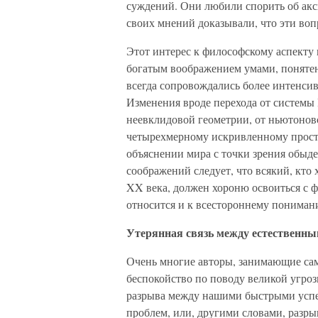
суждений. Они любили спорить об акс
своих мнений доказывали, что эти во
Этот интерес к философскому аспекту
богатым воображением умами, понятен
всегда сопровождались более интенси
Изменения вроде перехода от системы 
неевклидовой геометрии, от ньютонов
четырехмерному искривленному прост
объяснении мира с точки зрения обыде
соображений следует, что всякий, кто
XX века, должен хороню освоиться с ф
относится и к всестороннему пониман
Утерянная связь между естественн
Очень многие авторы, занимающие са
беспокойство по поводу великой угро
разрыва между нашими быстрыми успе
проблем, или, другими словами, разр