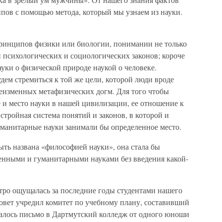
ов с помощью метода, который мы узнаем из науки.
инципов физики или биологии, понимании не только
 и психологических и социологических законов; короче
уки о физической природе наукой о человеке.
дем стремиться к той же цели, которой люди вроде
еизменных метафизических догм. Для того чтобы
е и место науки в нашей цивилизации, ее отношение к
стройная система понятий и законов, в которой и
уманитарные науки занимали бы определенное место.
быть названа «философией науки», она стала бы
енными и гуманитарными науками без введения какой-
тро ощущалась за последние годы студентами нашего
овет учредил комитет по учебному плану, составивший
валось письмо в Дартмутский колледж от одного юноши