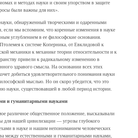
иомах и методах науки и своим упорством в защите
просы были важны для них».
 науки, обнаруженный творческими и одаренными
, если мы вспомним, что коренные изменения в науке
вным углублением в ее философские основания.
Птолемея к системе Коперника, от Евклидовой к
ской механики к механике теории относительности и к
ранству привели к радикальному изменению в
нного здравого смысла. На основании всех этих
 хочет добиться удовлетворительного понимания науки
илософской мыслью. Но он скоро убедится, что это
ию науки, существовавшей в любой период истории.
ыми и гуманитарными науками
мое различное общественное положение, высказывали
зы для нашей цивилизации — угрозы глубокого
хами в науке и нашим непониманием человеческих
ыва между естественными и гуманитарными науками,