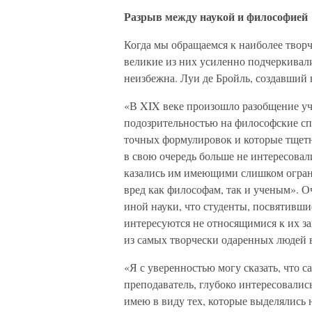
Разрыв между наукой и философией
Когда мы обращаемся к наиболее твор
великие из них усиленно подчеркивали
неизбежна. Луи де Бройль, создавший 
«В XIX веке произошло разобщение уч
подозрительностью на философские спе
точных формулировок и которые тщет
в свою очередь больше не интересовал
казались им имеющими слишком ограни
вред как философам, так и ученым». О
иной науки, что студенты, посвятивши
интересуются не относящимися к их з
из самых творчески одаренных людей 
«Я с уверенностью могу сказать, что с
преподаватель, глубоко интересовали
имею в виду тех, которые выделялись 