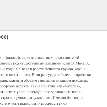
66)
к и философ, один из известных представителей
овались под существенным влиянием идей Э. Маха, А.
30-е годы XX века в работе Венского кружка, Франк
ского позитивизма. Если рассуждать более исторически
 Франк главным образом занимался анализом исходных
софском аспекте. Такие понятия, как «материя»,
 относит к уровню обыденного здравого смысла и
в строго научном рассуждении». Именно благодаря
ку, научные принципы непосредственно