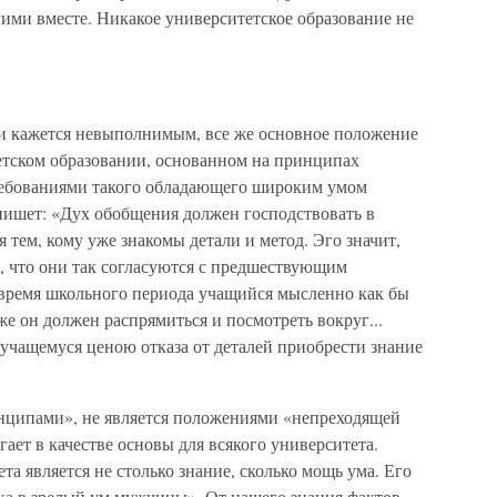
гими вместе. Никакое университетское образование не
и кажется невыполнимым, все же основное положение
етском образовании, основанном на принципах
требованиями такого обладающего широким умом
 пишет: «Дух обобщения должен господствовать в
 тем, кому уже знакомы детали и метод. Эго значит,
, что они так согласуются с предшествующим
о время школьного периода учащийся мысленно как бы
же он должен распрямиться и посмотреть вокруг...
 учащемуся ценою отказа от деталей приобрести знание
инципами», не является положениями «непреходящей
ает в качестве основы для всякого университета.
а является не столько знание, сколько мощь ума. Его
ка в зрелый ум мужчины». От нашего знания фактов