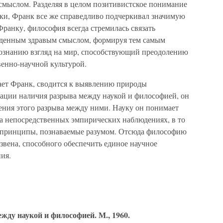
мыслом. Разделяя в целом позитивистское понимание
ки, Франк все же справедливо подчеркивал значимую
Франку, философия всегда стремилась связать
быденным здравым смыслом, формируя тем самым
ознанию взгляд на мир, способствующий преодолению
венно-научной культурой.
ает Франк, сводится к выявлению природы
тации наличия разрыва между наукой и философией, он
ения этого разрыва между ними. Науку он понимает
а непосредственных эмпирических наблюдениях, в то
 принципы, познаваемые разумом. Отсюда философию
 звена, способного обеспечить единое научное
ия.
жду наукой и философией. М., 1960.