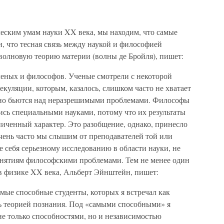
ческим умам науки XX века, мы находим, что самые
, что тесная связь между наукой и философией
волновую теорию материи (волны де Бройля), пишет:
еных и философов. Ученые смотрели с некоторой
куляции, которым, казалось, слишком часто не хватает
но бьются над неразрешимыми проблемами. Философы
ись специальными науками, потому что их результаты
ченный характер. Это разобщение, однако, принесло
чень часто мы слышим от преподавателей той или
е себя серьезному исследованию в области науки, не
анятиям философскими проблемами. Тем не менее один
в физике XX века, Альберт Эйнштейн, пишет:
амые способные студенты, которых я встречал как
сь теорией познания. Под «самыми способными» я
не только способностями, но и независимостью