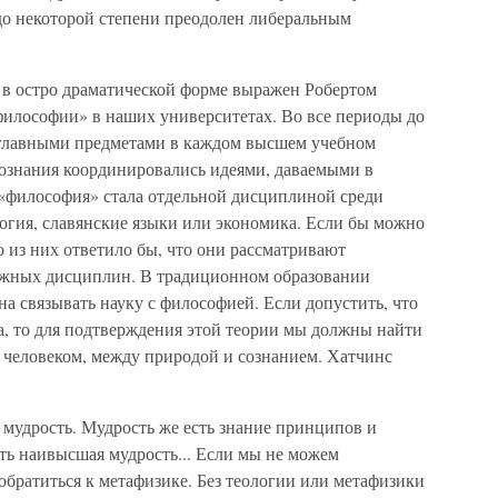
до некоторой степени преодолен либеральным
 в остро драматической форме выражен Робертом
философии» в наших университетах. Во все периоды до
 главными предметами в каждом высшем учебном
познания координировались идеями, даваемыми в
«философия» стала отдельной дисциплиной среди
огия, славянские языки или экономика. Если бы можно
 из них ответило бы, что они рассматривают
ажных дисциплин. В традиционном образовании
на связывать науку с философией. Если допустить, что
а, то для подтверждения этой теории мы должны найти
и человеком, между природой и сознанием. Хатчинс
 мудрость. Мудрость же есть знание принципов и
ть наивысшая мудрость... Если мы не можем
обратиться к метафизике. Без теологии или метафизики