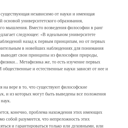
, существующая независимо от науки и имеющая
й основой университетского образования,
го мышления. Вместо возведения философии в ранг
длагает следующее: «В идеальном университете
наблюдений назад к первым принципам, но от первых
ачительным в новейших наблюдениях для понимания
и выводят свои принципы из философии природы,
афизики... Метафизика же, то есть изучение первых
И общественные и естественные науки зависят от нее и
я на вере в то, что существуют философские
ук, и из которых могут быть выведены все положения
 наук.
яется, конечно, проблема нахождения этих имеющих
о собой разумеется, что непреложность этих
ться и гарантироваться только или духовными, или