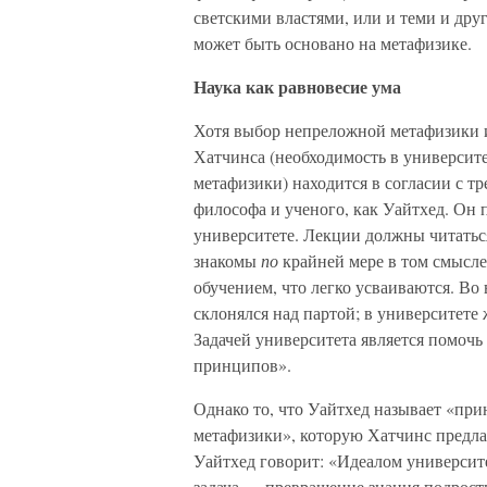
светскими властями, или и теми и дру
может быть основано на метафизике.
Наука как равновесие ума
Хотя выбор непреложной метафизики 
Хатчинса (необходимость в университ
метафизики) находится в согласии с 
философа и ученого, как Уайтхед. Он
университете. Лекции должны читаться
знакомы
по
крайней мере в том смысле
обучением, что легко усваиваются. В
склонялся над партой; в университете 
Задачей университета является помочь
принципов».
Однако то, что Уайтхед называет «пр
метафизики», которую Хатчинс предлаг
Уайтхед говорит: «Идеалом университет
задача — превращение знания подрост