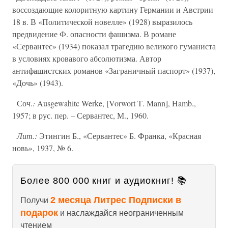
воссоздающие колоритную картину Германии и Австрии
18 в. В «Политической новелле» (1928) выразилось
предвидение Ф. опасности фашизма. В романе
«Сервантес» (1934) показал трагедию великого гуманиста
в условиях кровавого абсолютизма. Автор
антифашистских романов «Заграничный паспорт» (1937),
«Дочь» (1943).
Соч.
:
Ausgewahitc Werke, [Vorwort Т. Mann], Hamb.,
1957; в рус. пер. – Сервантес, М., 1960.
Лит.:
Этингин Б., «Сервантес» Б. Франка, «Красная
новь», 1937, № 6.
Более 800 000 книг и аудиокниг! 📚
2 месяца Литрес Подписки в
Получи
подарок
и наслаждайся неограниченным
чтением