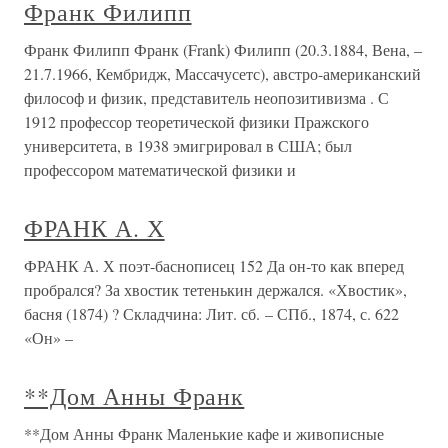
Франк Филипп
Франк Филипп Франк (Frank) Филипп (20.3.1884, Вена, –
21.7.1966, Кембридж, Массачусетс), австро-американский
философ и физик, представитель неопозитивизма . С
1912 профессор теоретической физики Пражского
университета, в 1938 эмигрировал в США; был
профессором математической физики и
ФРАНК А. Х
ФРАНК А. Х поэт-баснописец 152 Да он-то как вперед
пробрался? За хвостик тетенькин держался. «Хвостик»,
басня (1874) ? Складчина: Лит. сб. – СПб., 1874, с. 622
«Он» –
**Дом Анны Франк
**Дом Анны Франк Маленькие кафе и живописные