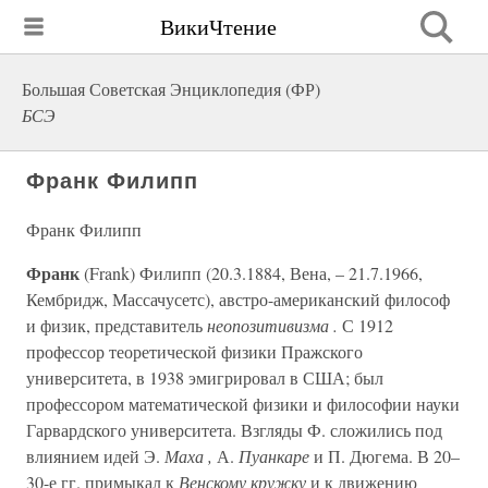
ВикиЧтение
Большая Советская Энциклопедия (ФР)
БСЭ
Франк Филипп
Франк Филипп
Франк
(Frank) Филипп (20.3.1884, Вена, – 21.7.1966,
Кембридж, Массачусетс), австро-американский философ
и физик, представитель
неопозитивизма .
С 1912
профессор теоретической физики Пражского
университета, в 1938 эмигрировал в США; был
профессором математической физики и философии науки
Гарвардского университета. Взгляды Ф. сложились под
влиянием идей Э.
Маха ,
А.
Пуанкаре
и П. Дюгема. В 20–
30-е гг. примыкал к
Венскому кружку
и к движению