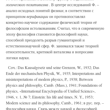
логического позитивизма .
В центре исследований Ф. –
анализ исходных понятий физики; в соответствии с
принципом
верификации
он противопоставлял
конкретно-научное содержание физической теории её
философским истолкованиям. Считал, что в современную
эпоху философия становится философией науки,
способной преодолеть разрыв гуманитарной и
естественнонаучной сфер. Ф. занимался также теорией
относительности, критикой витализма и вопросами
логики науки.
Соч.: Das Kausalgesetz und seine Grenzen, W., 1932; Das
Ende der mechanischen Physik, W., 1935; Interpretations and
misinterpretations of modern physics, P., 1938; Between
physics and philosophy, Camb. (Mass.), 1941; Foundations of
physics, «International Encyclopedia of Unified Science»,
1946, v. 1, № 7; Einstein: his life and times, N. Y., 1953;
Modern science and its philosophy, Camb., 1961; в рус. пер. –
Философия науки. Связь между наукой и философией,