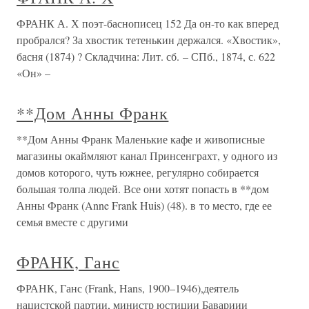
ФРАНК А. Х поэт-баснописец 152 Да он-то как вперед
пробрался? За хвостик тетенькин держался. «Хвостик»,
басня (1874) ? Складчина: Лит. сб. – СПб., 1874, с. 622
«Он» –
**Дом Анны Франк
**Дом Анны Франк Маленькие кафе и живописные
магазины окаймляют канал Принсенграхт, у одного из
домов которого, чуть южнее, регулярно собирается
большая толпа людей. Все они хотят попасть в **дом
Анны Франк (Anne Frank Huis) (48). в то место, где ее
семья вместе с другими
ФРАНК, Ганс
ФРАНК, Ганс (Frank, Hans, 1900–1946),деятель
нацистской партии, министр юстиции Бавариии