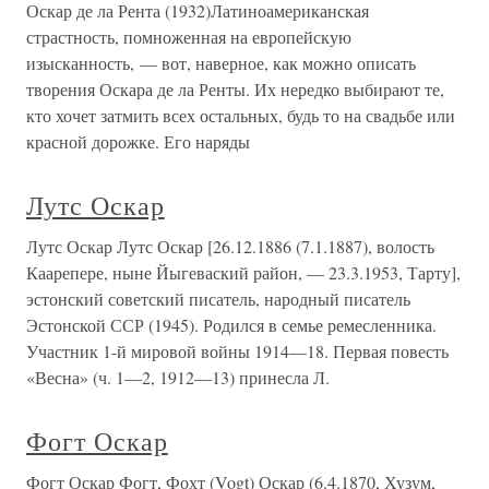
Оскар де ла Рента (1932)Латиноамериканская
страстность, помноженная на европейскую
изысканность, — вот, наверное, как можно описать
творения Оскара де ла Ренты. Их нередко выбирают те,
кто хочет затмить всех остальных, будь то на свадьбе или
красной дорожке. Его наряды
Лутс Оскар
Лутс Оскар Лутс Оскар [26.12.1886 (7.1.1887), волость
Каарепере, ныне Йыгеваский район, — 23.3.1953, Тарту],
эстонский советский писатель, народный писатель
Эстонской ССР (1945). Родился в семье ремесленника.
Участник 1-й мировой войны 1914—18. Первая повесть
«Весна» (ч. 1—2, 1912—13) принесла Л.
Фогт Оскар
Фогт Оскар Фогт, Фохт (Vogt) Оскар (6.4.1870, Хузум,