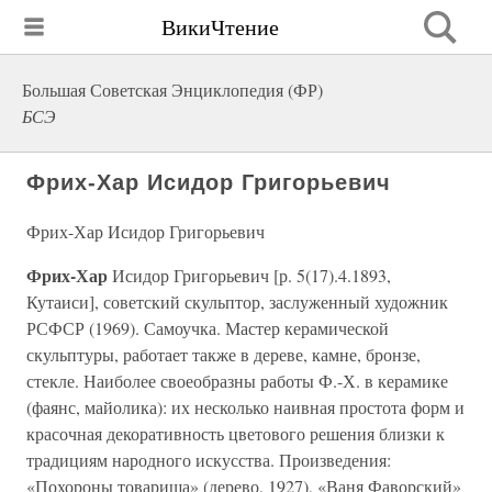
ВикиЧтение
Большая Советская Энциклопедия (ФР)
БСЭ
Фрих-Хар Исидор Григорьевич
Фрих-Хар Исидор Григорьевич
Фрих-Хар
Исидор Григорьевич [р. 5(17).4.1893,
Кутаиси], советский скульптор, заслуженный художник
РСФСР (1969). Самоучка. Мастер керамической
скульптуры, работает также в дереве, камне, бронзе,
стекле. Наиболее своеобразны работы Ф.-Х. в керамике
(фаянс, майолика): их несколько наивная простота форм и
красочная декоративность цветового решения близки к
традициям народного искусства. Произведения:
«Похороны товарища» (дерево, 1927), «Ваня Фаворский»