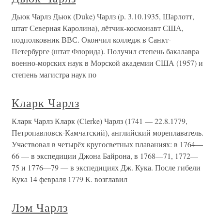
Дьюк Чарлз Дьюк (Duke) Чарлз (р. 3.10.1935, Шарлотт,
штат Северная Каролина), лётчик-космонавт США,
подполковник ВВС. Окончил колледж в Санкт-
Петербурге (штат Флорида). Получил степень бакалавра
военно-морских наук в Морской академии США (1957) и
степень магистра наук по
Кларк Чарлз
Кларк Чарлз Кларк (Clerke) Чарлз (1741 — 22.8.1779,
Петропавловск-Камчатский), английский мореплаватель.
Участвовал в четырёх кругосветных плаваниях: в 1764—
66 — в экспедиции Джона Байрона, в 1768—71, 1772—
75 и 1776—79 — в экспедициях Дж. Кука. После гибели
Кука 14 февраля 1779 К. возглавил
Лэм Чарлз