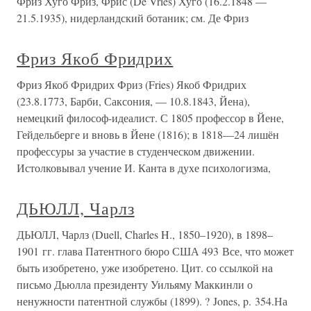
Фриз Хуго Фриз, Фрис (De Vries) Хуго (16.2.1848 —
21.5.1935), нидерландский ботаник; см. Де Фриз
Фриз Якоб Фридрих
Фриз Якоб Фридрих Фриз (Fries) Якоб Фридрих
(23.8.1773, Барби, Саксония, — 10.8.1843, Йена),
немецкий философ-идеалист. С 1805 профессор в Йене,
Гейдельберге и вновь в Йене (1816); в 1818—24 лишён
профессуры за участие в студенческом движении.
Истолковывал учение И. Канта в духе психологизма,
ДЬЮЛЛ, Чарлз
ДЬЮЛЛ, Чарлз (Duell, Charles H., 1850–1920), в 1898–
1901 гг. глава Патентного бюро США 493 Все, что может
быть изобретено, уже изобретено. Цит. со ссылкой на
письмо Дьюлла президенту Уильяму Маккинли о
ненужности патентной службы (1899). ? Jones, p. 354.На