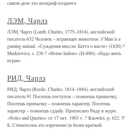
самом деле это апокриф позднего
ЛЭМ, Чарлз
ЛЭМ, Чарлз (Lamb, Charles, 1775–1834), английский
писатель 632 Человек – играющее животное. // Man is a
gaming animal. «Суждения миссис Баттл о висте» (1820) ?
Markiewicz, s. 236 ? «Homo ludens» (Н-880); «Надо жить
играя»
РИД, Чарлз
РИД, Чарлз (Reede, Charles, 1814–1884), английский
писатель 91 Посеешь поступок – пожнешь привычку.
Посеешь привычку – пожнешь характер. Посеешь
характер – пожнешь судьбу. Приписано Риду в журн.
«Notes and Queries» от 17 окт. 1903 г. ? Knowles, p. 622. У
Б. Стивенсона это изречение (в более краткой