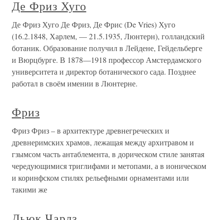
Де Фриз Хуго
Де Фриз Хуго Де Фриз, Де Фрис (De Vries) Хуго
(16.2.1848, Харлем, — 21.5.1935, Люнтерн), голландский
ботаник. Образование получил в Лейдене, Гейдельберге
и Вюрцбурге. В 1878—1918 профессор Амстердамского
университета и директор ботанического сада. Позднее
работал в своём имении в Люнтерне.
Фриз
Фриз Фриз – в архитектуре древнегреческих и
древнеримских храмов, лежащая между архитравом и
гзымсом часть антаблемента, в дорическом стиле занятая
чередующимися триглифами и метопами, а в ионическом
и коринфском стилях рельефными орнаментами или
такими же
Дьюк Чарлз