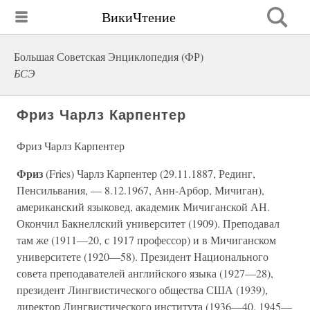
ВикиЧтение
Большая Советская Энциклопедия (ФР)
БСЭ
Фриз Чарлз Карпентер
Фриз Чарлз Карпентер
Фриз
(Fries) Чарлз Карпентер (29.11.1887, Рединг,
Пенсильвания, — 8.12.1967, Анн-Арбор, Мичиган),
американский языковед, академик Мичиганской АН.
Окончил Бакнеллский университет (1909). Преподавал
там же (1911—20, с 1917 профессор) и в Мичиганском
университете (1920—58). Президент Национального
совета преподавателей английского языка (1927—28),
президент Лингвистического общества США (1939),
директор Лингвистического института (1936—40, 1945—