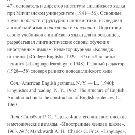
47), основатель и директор института английского языка
при Мичиганском университете (1941—56). Основные
труды в области структурной лингвистики; исследовал
английский язык в
диахронии
и
синхронии
. Подготовил
серию учебников английского языка для иностранцев,
разрабатывал лингвистические основы обучения
иностранным языкам. Редактор журнала «Колледж
инглиш» («College English», 1929—37) и «Лэнгвидж
ленинг» («Language learning», с 1948). Главный редактор
(1928—58) словаря раннего новоанглийского яыка.
Соч.: American English grammar, N. Y. — L., [1940];
Linguistics and reading, N. Y., 1962; The structure of English.
An introduction to the construction of English sentences, L.,
1969.
Лит.:
Гинзбург P. С., Чарльз Фриз, его лингвистические
и методические взгляды, «Иностранные языки в школе»,
1963, № 5; Marckwardt А. Н., Charles С. Fries, «Language»,