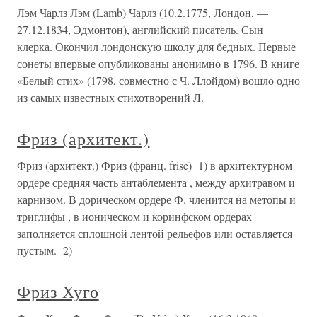
Лэм Чарлз Лэм (Lamb) Чарлз (10.2.1775, Лондон, —
27.12.1834, Эдмонтон), английский писатель. Сын
клерка. Окончил лондонскую школу для бедных. Первые
сонеты впервые опубликованы анонимно в 1796. В книге
«Белый стих» (1798, совместно с Ч. Ллойдом) вошло одно
из самых известных стихотворений Л.
Фриз (архитект.)
Фриз (архитект.) Фриз (франц. frise) 1) в архитектурном
ордере средняя часть антаблемента , между архитравом и
карнизом. В дорическом ордере Ф. членится на метопы и
триглифы , в ионическом и коринфском ордерах
заполняется сплошной лентой рельефов или оставляется
пустым. 2)
Фриз Хуго