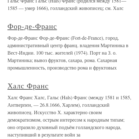
Гальс Франс Гальс (Hals) Франс (родился между 1581—
1585 — умер 1666), голландский живописец; см. Халс
Фор-де-Франс
Фор-де-Франс Фор-де-Франс (Fort-de-France), город,
административный центр франц. владения Мартиника в
Вест-Индии. 100 тыс. жителей (1974). Порт на З. о.
Мартиника; вывоз фруктов, сахара, рома. Сахарная
промышленность, производство рома и фруктовых
Халс Франс
Халс Франс Халс, Гальс (Hals) Франс (между 1581 и 1585,
Антверпен, — 26.8.1666, Харлем), голландский
живописец. Искусство Х. характерно своим
демократизмом, острым интересом к народным типам;
оно отразило духовный подъём голландского народа,
наступивший в результате войн за