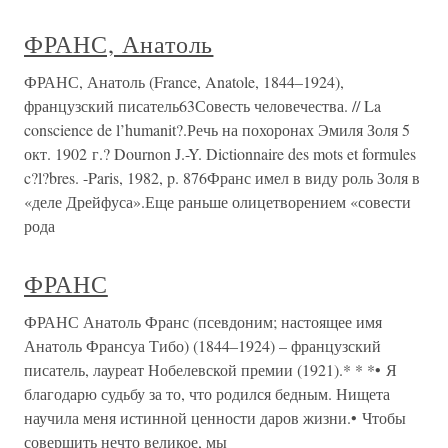
ФРАНС, Анатоль
ФРАНС, Анатоль (France, Anatole, 1844–1924),
французский писатель63Совесть человечества. // La
conscience de l’humanit?.Речь на похоронах Эмиля Золя 5
окт. 1902 г.? Dournon J.-Y. Dictionnaire des mots et formules
c?l?bres. -Paris, 1982, p. 876Франс имел в виду роль Золя в
«деле Дрейфуса».Еще раньше олицетворением «совести
рода
ФРАНС
ФРАНС Анатоль Франс (псевдоним; настоящее имя
Анатоль Франсуа Тибо) (1844–1924) – французский
писатель, лауреат Нобелевской премии (1921).* * *• Я
благодарю судьбу за то, что родился бедным. Нищета
научила меня истинной ценности даров жизни.• Чтобы
совершить нечто великое, мы