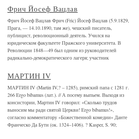
Фрич Йосеф Вацлав
Фрич Йосеф Вацлав Фрич (Fric) Йосеф Вацлав (5.9.1829,
Прага, — 14.10.1890, там же), чешский писатель,
публицист, революционный деятель. Учился на
юридическом факультете Пражского университета. В
Революции 1848—49 был одним из руководителей
радикально-демократического лагеря; участник
МАРТИН IV
МАРТИН IV (Martin IV,? – 1285), римский папа с 1281 г.
266 Ergo bibamus (лат.). // А посему выпьем. Выходя из
консистории, Мартин IV говорил: «Сколько трудов
выносим мы ради святой Церкви! Ergo bibamus!»,
согласно комментатору «Божественной комедии» Данте
Франческо Да Бути (ок. 1324–1406). ? Kasper, S. 90;