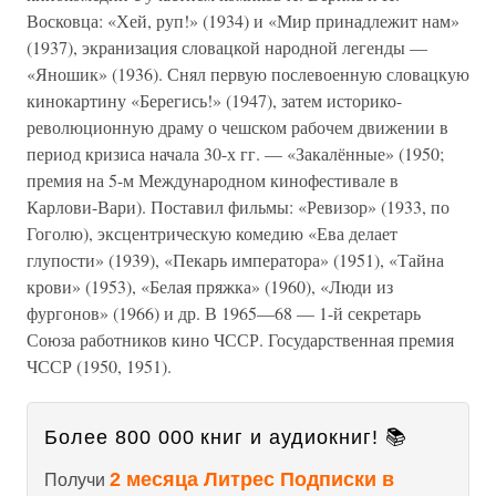
Восковца: «Хей, руп!» (1934) и «Мир принадлежит нам»
(1937), экранизация словацкой народной легенды —
«Яношик» (1936). Снял первую послевоенную словацкую
кинокартину «Берегись!» (1947), затем историко-
революционную драму о чешском рабочем движении в
период кризиса начала 30-х гг. — «Закалённые» (1950;
премия на 5-м Международном кинофестивале в
Карлови-Вари). Поставил фильмы: «Ревизор» (1933, по
Гоголю), эксцентрическую комедию «Ева делает
глупости» (1939), «Пекарь императора» (1951), «Тайна
крови» (1953), «Белая пряжка» (1960), «Люди из
фургонов» (1966) и др. В 1965—68 — 1-й секретарь
Союза работников кино ЧССР. Государственная премия
ЧССР (1950, 1951).
Более 800 000 книг и аудиокниг! 📚
2 месяца Литрес Подписки в
Получи