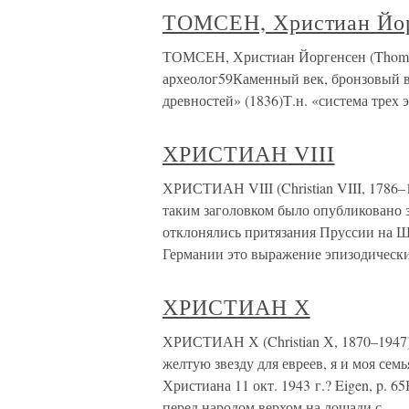
ТОМСЕН, Христиан Йо
ТОМСЕН, Христиан Йоргенсен (Thomsen,
археолог59Каменный век, бронзовый в
древностей» (1836)Т.н. «система трех э
ХРИСТИАН VIII
ХРИСТИАН VIII (Christian VIII, 1786–
таким заголовком было опубликовано з
отклонялись притязания Пруссии на Шле
Германии это выражение эпизодическ
ХРИСТИАН Х
ХРИСТИАН Х (Christian Х, 1870–1947)
желтую звезду для евреев, я и моя сем
Христиана 11 окт. 1943 г.? Eigen, p. 
перед народом верхом на лошади с