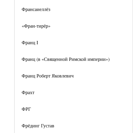
Франсаиеллёз
«Фран-тирёр»
Франц I
Франц (в «Священной Римской империи»)
Франц Роберт Яковлевич
Фрахт
ФРГ
Фрёдинг Густав