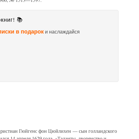
книг! 📚
писки в подарок
и наслаждайся
стиан Гюйгенс фон Цюйлихен — сын голландского
лся 14 апреля 1629 года. «Таланты, дворянство и