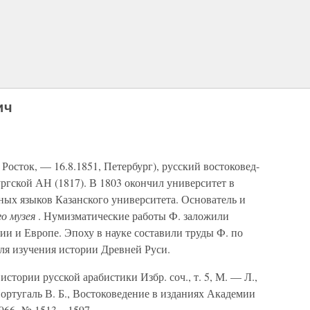
ич
Росток, — 16.8.1851, Петербург), русский востоковед-
ргской АН (1817). В 1803 окончил университет в
ных языков Казанского университета. Основатель и
го музея
. Нумизматические работы Ф. заложили
и и Европе. Эпоху в науке составили труды Ф. по
ля изучения истории Древней Руси.
стории русской арабистики Избр. соч., т. 5, М. — Л.,
 Португаль В. Б., Востоковедение в изданиях Академии
966,
№ 1513—1597.