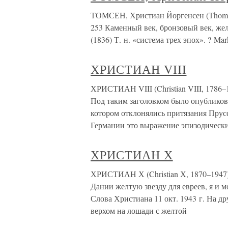
ТОМСЕН, Христиан Йоргенсен (Thomsen,
253 Каменный век, бронзовый век, жел
(1836) Т. н. «система трех эпох». ? Mark
ХРИСТИАН VIII
ХРИСТИАН VIII (Christian VIII, 1786–1
Под таким заголовком было опубликова
котором отклонялись притязания Прусси
Германии это выражение эпизодическ
ХРИСТИАН Х
ХРИСТИАН Х (Christian Х, 1870–1947),
Дании желтую звезду для евреев, я и м
Слова Христиана 11 окт. 1943 г. На д
верхом на лошади с желтой