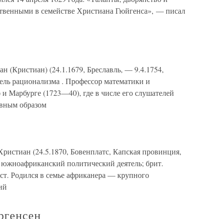
ственными в семействе Христиана Гюйгенса», — писал
 (Кристиан) (24.1.1679, Бреславль, — 9.4.1754,
ель рационализма . Профессор математики и
 и Марбурге (1723—40), где в числе его слушателей
авным образом
ристиан (24.5.1870, Бовенплатс, Капская провинция,
), южноафриканский политический деятель; брит.
ст. Родился в семье африканера — крупного
ий
ргенсен