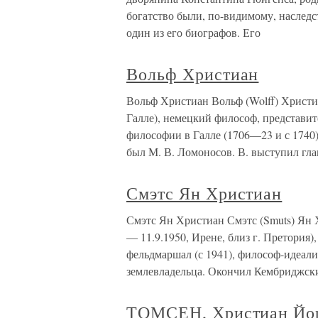
богатство были, по-видимому, наслед
один из его биографов. Его
Вольф Христиан
Вольф Христиан Вольф (Wolff) Христиан
Галле), немецкий философ, представит
философии в Галле (1706—23 и с 1740)
был М. В. Ломоносов. В. выступил гл
Смэтс Ян Христиан
Смэтс Ян Христиан Смэтс (Smuts) Ян Х
— 11.9.1950, Ирене, близ г. Претория
фельдмаршал (с 1941), философ-идеали
землевладельца. Окончил Кембриджск
ТОМСЕН, Христиан Йо