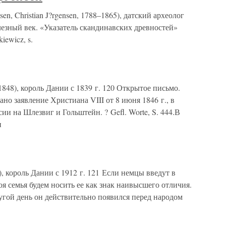
 Christian J?rgensen, 1788–1865), датский археолог
езный век. «Указатель скандинавских древностей»
iewicz, s.
848), король Дании с 1839 г. 120 Открытое письмо.
но заявление Христиана VIII от 8 июня 1846 г., в
и на Шлезвиг и Гольштейн. ? Gefl. Worte, S. 444.В
и
 король Дании с 1912 г. 121 Если немцы введут в
оя семья будем носить ее как знак наивысшего отличия.
ругой день он действительно появился перед народом