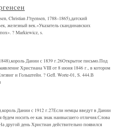
ргенсен
 Christian J?rgensen, 1788–1865),датский
ек, железный век.«Указатель скандинавских
пох». ? Markiewicz, s.
1848),король Дании с 1839 г.26Открытое письмо.Под
аявление Христиана VIII от 8 июня 1846 г., в котором
звиг и Гольштейн. ? Gefl. Worte-01, S. 444.В
и
,король Дании с 1912 г.27Если немцы введут в Дании
ья будем носить ее как знак наивысшего отличия.Слова
65На другой день Христиан действительно появился