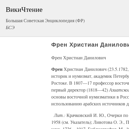
ВикиЧтение
Большая Советская Энциклопедия (ФР)
БСЭ
Френ Христиан Данилов
Френ Христиан Данилович
Френ
Христиан Данилович (23.5.1782, 
историк и нумизмат, академик Петербу
Ростоке. В 1807—17 профессор восточ
первый директор (1818—42)
Азиатско
основы восточной нумизматики в Росси
использованию арабских источников д
Лит.:
Крачковский И. Ю., Очерки по и
1958 (см. Указатель); Ливотова О. Э.,
наук, 1726—1917. Библиография, М., 1