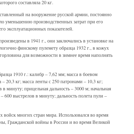
оторого составляла 20 кг.
оставленный на вооружение русской армии, постоянно
ало уменьшению производственных затрат при его
го эксплуатационных показателей.
оизведены в 1941 г., они заключались в установке на
логично финскому пулемету образца 1932 г., в кожух
горловина для возможности в зимнее время наполнять
зца 1910 г.: калибр – 7,62 мм; масса в боевом
 – 20,3 кг; масса ленты с 250 патронами – 10,3 кг;
 в минуту; прицельная дальность – 3000 м; начальная
ы – 600 выстрелов в минуту; дальность полета пули –
х войск многих стран мира. Использовался во время
ы, Гражданской войны в России и во время Великой