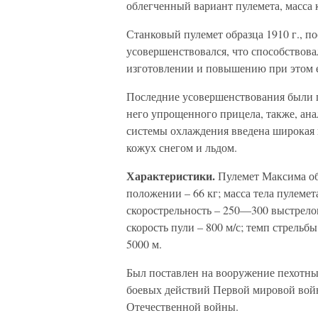
облегченный вариант пулемета, масса к
Станковый пулемет образца 1910 г., п
усовершенствовался, что способствов
изготовлении и повышению при этом е
Последние усовершенствования были пр
него упрощенного прицела, также, ана
системы охлаждения введена широкая 
кожух снегом и льдом.
Характеристики.
Пулемет Максима обра
положении – 66 кг; масса тела пулемета
скорострельность – 250—300 выстрелов
скорость пули – 800 м/с; темп стрельб
5000 м.
Был поставлен на вооружение пехотны
боевых действий Первой мировой войн
Отечественной войны.