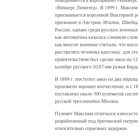
«Виккерс Лимитед». В 1899 г. Максиму 
присваивается королевой Викторией р
признание в Австрии, Италии, Швейцар
России, однако среди русских военных
как автоматика казалась слишком слож
как многие военные считали, что высок
расстрелять человека вдогонку, для эт
правительством был сделан заказ на 12
калибре русского 10,67-мм ружья Берд
В 1889 г. поступил заказ на два образ
произвели хорошее впечатление, и с 1
поставлено около 300 пулеметов сист
русской трехлинейки Мосина.
Пулемет Максима отличался износостой
разработанный под британский патрон 
относительно серьезных задержек.