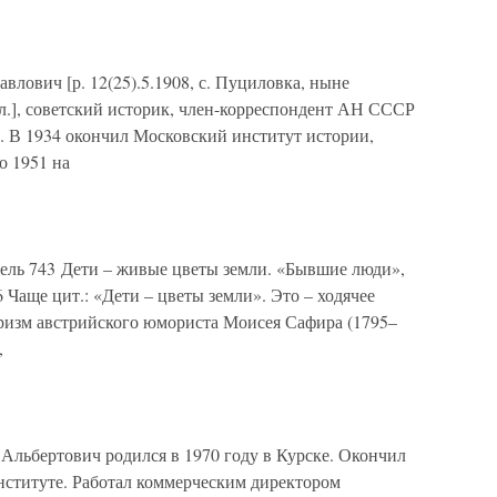
ович [р. 12(25).5.1908, с. Пуциловка, ныне
.], советский историк, член-корреспондент АН СССР
н. В 1934 окончил Московский институт истории,
 1951 на
ель 743 Дети – живые цветы земли. «Бывшие люди»,
286 Чаще цит.: «Дети – цветы земли». Это – ходячее
форизм австрийского юмориста Моисея Сафира (1795–
,
ертович родился в 1970 году в Курске. Окончил
нституте. Работал коммерческим директором