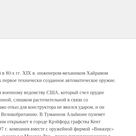
 в 80-х гг. XIX в. инженером-механиком Хайрамом
первое технически созданное автоматическое оружие.
н военному ведомству США, который счел орудие
иной, слишком расточительной в связи со
ко отказ для конструктора не явился ударом, и он
в Великобританию. В Туманном Альбионе пулемет
им открывает в городе Крэйфорд графства Кент
 г. компания вместе с оружейной фирмой «Виккерс»
, сыновья и Максим Лтд», позже переименованную в