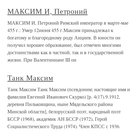
МАКСИМ И, Петроний
МАКСИМ И, Петроний Римский император в марте-мае
455 г.: Умер 12июня 455 г.Максим принадлежал к
богатому и благородному роду Анциев. В юности он
получил хорошее образование, был отмечен многими
достоинствами как в частной, так и в государственной
жизни. При Валентиниане III он
Танк Максим
Танк Максим Танк Максим (псевдоним; настоящие имя и
фамилия Евгений Иванович Скурко) [р. 4(17).9.1912,
деревня Пильковщина, ныне Мядельского района
Минской области], белорусский поэт, народный поэт
БССР (1968), академик АН БССР (1972), Герой
Социалистического Труда (1974). Член КПСС с 1936.