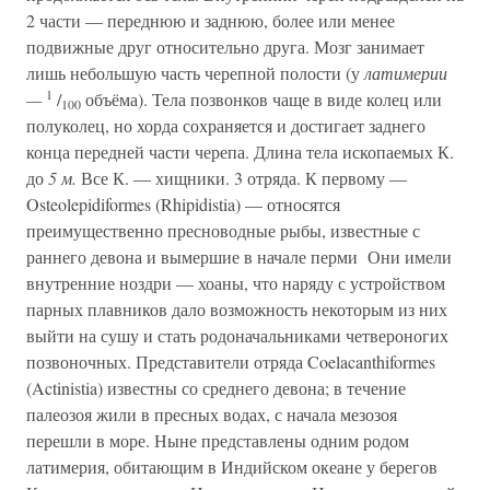
2 части — переднюю и заднюю, более или менее
подвижные друг относительно друга. Мозг занимает
лишь небольшую часть черепной полости (у
латимерии
1
—
/
объёма). Тела позвонков чаще в виде колец или
100
полуколец, но хорда сохраняется и достигает заднего
конца передней части черепа. Длина тела ископаемых К.
до
5 м.
Все К. — хищники. 3 отряда. К первому —
Osteolepidiformes (Rhipidistia) — относятся
преимущественно пресноводные рыбы, известные с
раннего девона и вымершие в начале перми Они имели
внутренние ноздри — хоаны, что наряду с устройством
парных плавников дало возможность некоторым из них
выйти на сушу и стать родоначальниками четвероногих
позвоночных. Представители отряда Coelacanthiformes
(Actinistia) известны со среднего девона; в течение
палеозоя жили в пресных водах, с начала мезозоя
перешли в море. Ныне представлены одним родом
латимерия, обитающим в Индийском океане у берегов