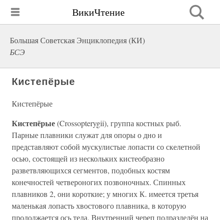
ВикиЧтение
Большая Советская Энциклопедия (КИ)
БСЭ
Кистепёрые
Кистепёрые
Кистепёрые
(Crossopterygii), группа костных рыб.
Парные плавники служат для опоры о дно и
представляют собой мускулистые лопасти со скелетной
осью, состоящей из нескольких кистеобразно
разветвляющихся сегментов, подобных костям
конечностей четвероногих позвоночных. Спинных
плавников 2, они короткие; у многих К. имеется третья
маленькая лопасть хвостового плавника, в которую
продолжается ось тела. Внутренний череп подразделён на