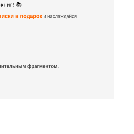
книг! 📚
писки в подарок
и наслаждайся
омительным фрагментом.