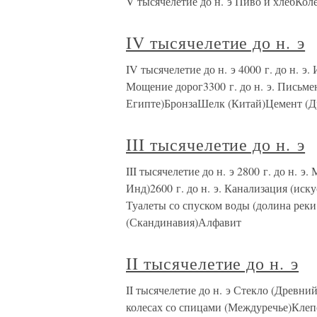
V тысячелетие до н. э Пиво и хлебКоле
IV тысячелетие до н. э
IV тысячелетие до н. э 4000 г. до н. э
Мощение дорог3300 г. до н. э. Письм
Египте)БронзаШелк (Китай)Цемент (
III тысячелетие до н. э
III тысячелетие до н. э 2800 г. до н. 
Инд)2600 г. до н. э. Канализация (иску
Туалеты со спуском воды (долина реки
(Скандинавия)Алфавит
II тысячелетие до н. э
II тысячелетие до н. э Стекло (Древн
колесах со спицами (Междуречье)Кле