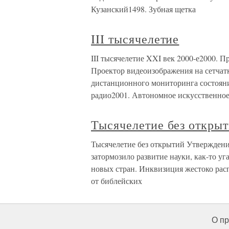
Кузанский1498. Зубная щетка
III тысячелетие
III тысячелетие XXI век 2000-е2000. 
Проектор видеоизображения на сетчат
дистанционного мониторинга состояни
радио2001. Автономное искусственно
Тысячелетие без откры
Тысячелетие без открытий Утверждение
затормозило развитие науки, как-то у
новых стран. Инквизиция жестоко расп
от библейских
О пр