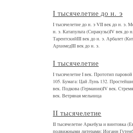
I тысячелетие до н. э
I тысячелетие до н. э VII век до н. э.
н. э. Катапульта (Сиракузы)IV век до н
ТарентскийIII век до н. э. Арбалет (Кит
АрхимедIII век до н. э.
I тысячелетие
I тысячелетие I век. Прототип парово
105. Бумага: Цай Лунь 132. Простейший
век. Подкова (Германия)IV век. Стремя
век. Ветряная мельница
II тысячелетие
II тысячелетие Аркебуза и винтовка (
подвижными литерами: Иоганн Гутенбе