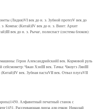
 Монеты (Лидия)VI век до н. э. Зубной протезV век до
. э. Компас (Китай)IV век до н. э. Винт: Архит
ай)III век до н. э. Рычаг, полиспаст (система блоков):
й машины: Герон АлександрийскийI век. Кормовой руль
 сейсмометр: Чжан ХэнIII век. Тачка: Чжоугэ ЛянIII
 (Китай)IV век. Зубная пастаVII век. Отвал плугаVII
Европа)1450. Алфавитный печатный станок с
рг1451. Рассеивающая линза для очков: Николай