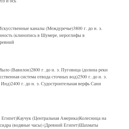
со и ось
. Искусственные каналы (Междуречье)3800 г. до н. э.
енность (клинопись в Шумере, иероглифы в
Древний
э. Мыло (Вавилон)2800 г. до н. э. Пуговица (долина реки
сственная система отвода сточных вод)2500 г. до н. э.
 Инд)2400 г. до н. э. Судостроительная верфь Сани
ий Египет)Каучук (Центральная Америка)Колесница на
псидра (водяные часы) (Древний Египет)Шахматы