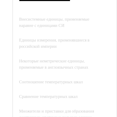
Внесистемные единицы, применяемые
наравне с единицами СИ
Единицы измерения, применявшиеся в
российской империи
Некоторые неметрические единицы,
применяемые в англоязычных странах
Соотношение температурных шкал
Сравнение температурных шкал
Множители и приставки для образования