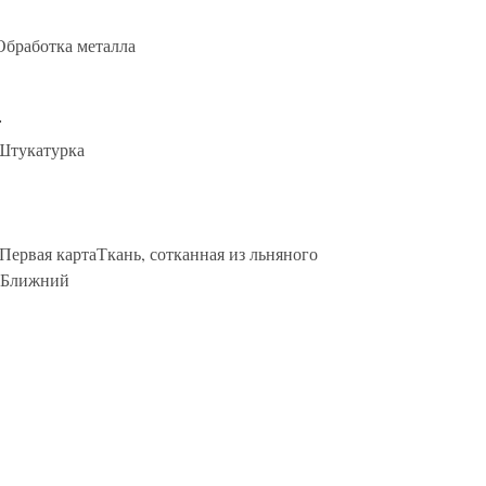
. Обработка металла
э
оШтукатурка
э. Первая картаТкань, сотканная из льняного
, Ближний