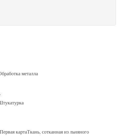
. Обработка металла
э
оШтукатурка
э. Первая картаТкань, сотканная из льняного