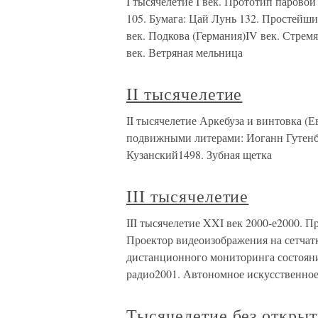
I тысячелетие I век. Прототип парово
105. Бумага: Цай Лунь 132. Простейший
век. Подкова (Германия)IV век. Стремя
век. Ветряная мельница
II тысячелетие
II тысячелетие Аркебуза и винтовка (
подвижными литерами: Иоганн Гутенбе
Кузанский1498. Зубная щетка
III тысячелетие
III тысячелетие XXI век 2000-е2000. 
Проектор видеоизображения на сетчат
дистанционного мониторинга состояни
радио2001. Автономное искусственно
Тысячелетие без откры