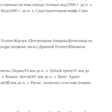
сственная система отвода сточных вод)2500 г. до н. э.
 Инд)2400 г. до н. э. Судостроительная верфь Сани
ий Египет)Каучук (Центральная Америка)Колесница на
псидра (водяные часы) (Древний Египет)Шахматы
 Монеты (Лидия)VI век до н. э. Зубной протезV век до
. э. Компас (Китай)IV век до н. э. Винт: Архит
ай)III век до н. э. Рычаг, полиспаст (система блоков):