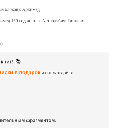
тема блоков): Архимед
химед 150 год до н. э. Астролябия: Гиппарх
я)
книг! 📚
писки в подарок
и наслаждайся
омительным фрагментом.