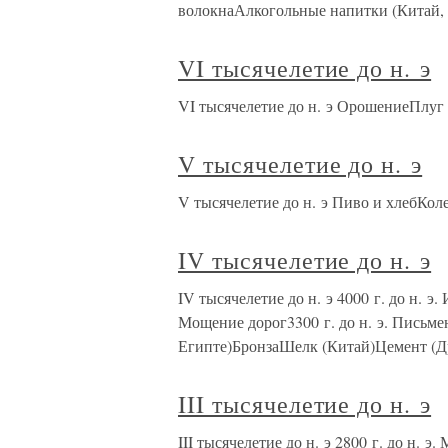
волокнаАлкогольные напитки (Китай
VI тысячелетие до н. э
VI тысячелетие до н. э ОрошениеПлуг
V тысячелетие до н. э
V тысячелетие до н. э Пиво и хлебКоле
IV тысячелетие до н. э
IV тысячелетие до н. э 4000 г. до н. э
Мощение дорог3300 г. до н. э. Письм
Египте)БронзаШелк (Китай)Цемент (
III тысячелетие до н. э
III тысячелетие до н. э 2800 г. до н. 