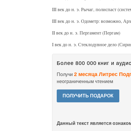
III век до н. э. Рычаг, полиспаст (сис
III век до н. э. Одометр: возможно, Ар
II век до н. э. Пергамент (Пергам)
I век до н. э. Стеклодувное дело (Сири
Более 800 000 книг и аудио
2 месяца Литрес Под
Получи
неограниченным чтением
ПОЛУЧИТЬ ПОДАРОК
Данный текст является ознак