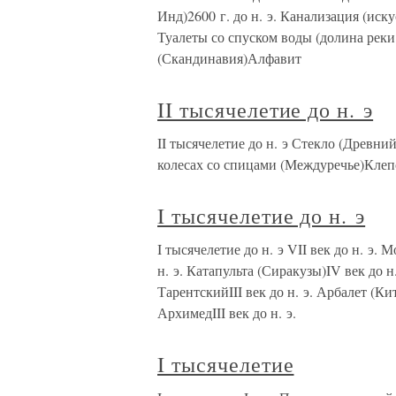
Инд)2600 г. до н. э. Канализация (иску
Туалеты со спуском воды (долина реки
(Скандинавия)Алфавит
II тысячелетие до н. э
II тысячелетие до н. э Стекло (Древн
колесах со спицами (Междуречье)Кле
I тысячелетие до н. э
I тысячелетие до н. э VII век до н. э.
н. э. Катапульта (Сиракузы)IV век до н
ТарентскийIII век до н. э. Арбалет (Кит
АрхимедIII век до н. э.
I тысячелетие