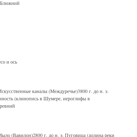
, Ближний
со и ось
. Искусственные каналы (Междуречье)3800 г. до н. э.
енность (клинопись в Шумере, иероглифы в
Древний
э. Мыло (Вавилон)2800 г. до н. э. Пуговица (долина реки