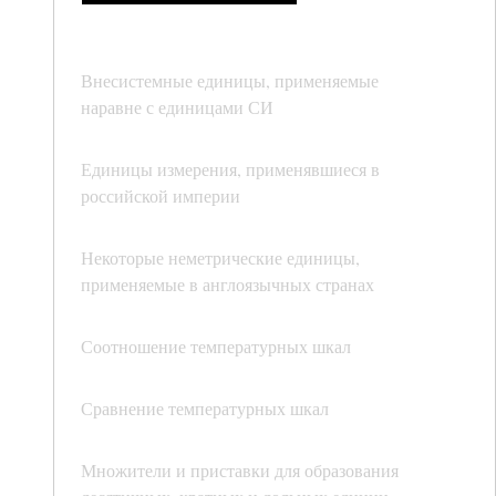
Внесистемные единицы, применяемые
наравне с единицами СИ
Единицы измерения, применявшиеся в
российской империи
Некоторые неметрические единицы,
применяемые в англоязычных странах
Соотношение температурных шкал
Сравнение температурных шкал
Множители и приставки для образования