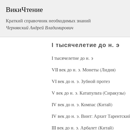
ВикиЧтение
Краткий справочник необходимых знаний
Чернявский Андрей Владимирович
I тысячелетие до н. э
I тысячелетие до н. э
VII век до н. э. Монеты (Лидия)
VI век до н. э. Зубной протез
V век до н. э. Катапульта (Сиракузы)
IV век до н. э. Компас (Китай)
IV век до н. э. Винт: Архит Тарентски
III век до н. э. Арбалет (Китай)