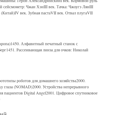
й машины: Герон АлександрийскийI век. Кормовой руль
 сейсмометр: Чжан ХэнIII век. Тачка: Чжоугэ ЛянIII
 (Китай)IV век. Зубная пастаVII век. Отвал плугаVII
Европа)1450. Алфавитный печатный станок с
рг1451. Рассеивающая линза для очков: Николай
Прототипы роботов для домашнего хозяйства2000.
ку глаза (NOMAD)2000. Устройства непрерывного
я пациентов Digital Angel2001. Цифровое спутниковое
е
тий