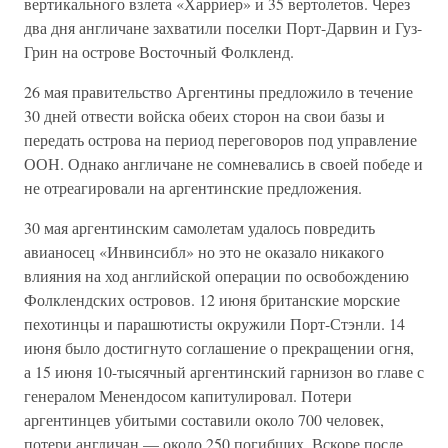
вертикального взлета «Харриер» и 35 вертолетов. Через
два дня англичане захватили поселки Порт-Дарвин и Гуз-
Грин на острове Восточный Фолкленд.
26 мая правительство Аргентины предложило в течение
30 дней отвести войска обеих сторон на свои базы и
передать острова на период переговоров под управление
ООН. Однако англичане не сомневались в своей победе и
не отреагировали на аргентинские предложения.
30 мая аргентинским самолетам удалось повредить
авианосец «Инвинсибл» но это не оказало никакого
влияния на ход английской операции по освобождению
Фолклендских островов. 12 июня британские морские
пехотинцы и парашютисты окружили Порт-Стэнли. 14
июня было достигнуто соглашение о прекращении огня,
а 15 июня 10-тысячный аргентинский гарнизон во главе с
генералом Менендосом капитулировал. Потери
аргентинцев убитыми составили около 700 человек,
потери англичан — около 250 погибших. Вскоре после