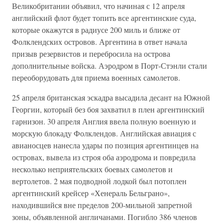
Великобритании объявил, что начиная с 12 апреля
английский флот будет топить все аргентинские суда,
которые окажутся в радиусе 200 миль и ближе от
Фолклендских островов. Аргентина в ответ начала
призыв резервистов и перебросила на острова
дополнительные войска. Аэродром в Порт-Стэнли стали
переоборудовать для приема военных самолетов.
25 апреля британская эскадра высадила десант на Южной
Георгии, который без боя захватил в плен аргентинский
гарнизон. 30 апреля Англия ввела полную военную и
морскую блокаду Фолклендов. Английская авиация с
авианосцев нанесла удары по позиция аргентинцев на
островах, вывела из строя оба аэродрома и повредила
несколько неприятельских боевых самолетов и
вертолетов. 2 мая подводной лодкой был потоплен
аргентинский крейсер «Хенераль Бельграно»,
находившийся вне пределов 200-мильной запретной
зоны, объявленной англичанами. Погибло 386 членов