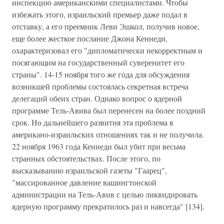
инспекцию американскими специалистами. Чтобы
избежать этого, израильский премьер даже подал в
отставку, а его преемник Леви Эшкол, получив новое,
еще более жесткое послание Джона Кеннеди,
охарактеризовал его "дипломатически некорректным и
посягающим на государственный суверенитет его
страны". 14-15 ноября того же года для обсуждения
возникшей проблемы состоялась секретная встреча
делегаций обеих стран. Однако вопрос о ядерной
программе Тель-Авива был перенесен на более поздний
срок. Но дальнейшего развития эта проблема в
американо-израильских отношениях так и не получила.
22 ноября 1963 года Кеннеди был убит при весьма
странных обстоятельствах. После этого, по
высказыванию израильской газеты "Гаарец",
"массированное давление вашингтонской
администрации на Тель-Авив с целью ликвидировать
ядерную программу прекратилось раз и навсегда" [134].