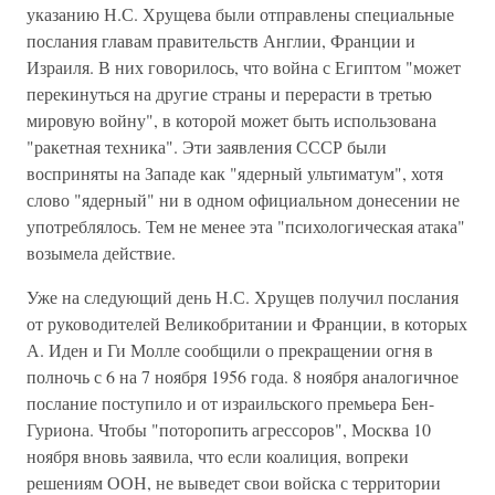
указанию Н.С. Хрущева были отправлены специальные
послания главам правительств Англии, Франции и
Израиля. В них говорилось, что война с Египтом "может
перекинуться на другие страны и перерасти в третью
мировую войну", в которой может быть использована
"ракетная техника". Эти заявления СССР были
восприняты на Западе как "ядерный ультиматум", хотя
слово "ядерный" ни в одном официальном донесении не
употреблялось. Тем не менее эта "психологическая атака"
возымела действие.
Уже на следующий день Н.С. Хрущев получил послания
от руководителей Великобритании и Франции, в которых
А. Иден и Ги Молле сообщили о прекращении огня в
полночь с 6 на 7 ноября 1956 года. 8 ноября аналогичное
послание поступило и от израильского премьера Бен-
Гуриона. Чтобы "поторопить агрессоров", Москва 10
ноября вновь заявила, что если коалиция, вопреки
решениям ООН, не выведет свои войска с территории