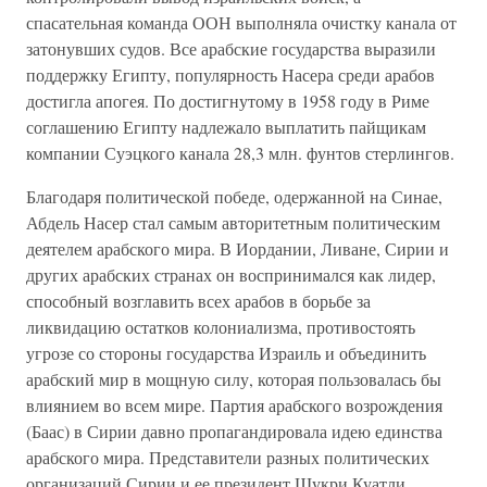
спасательная команда ООН выполняла очистку канала от
затонувших судов. Все арабские государства выразили
поддержку Египту, популярность Насера среди арабов
достигла апогея. По достигнутому в 1958 году в Риме
соглашению Египту надлежало выплатить пайщикам
компании Суэцкого канала 28,3 млн. фунтов стерлингов.
Благодаря политической победе, одержанной на Синае,
Абдель Насер стал самым авторитетным политическим
деятелем арабского мира. В Иордании, Ливане, Сирии и
других арабских странах он воспринимался как лидер,
способный возглавить всех арабов в борьбе за
ликвидацию остатков колониализма, противостоять
угрозе со стороны государства Израиль и объединить
арабский мир в мощную силу, которая пользовалась бы
влиянием во всем мире. Партия арабского возрождения
(Баас) в Сирии давно пропагандировала идею единства
арабского мира. Представители разных политических
организаций Сирии и ее президент Шукри Куатли