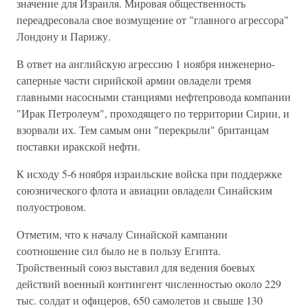
значение для Израиля. Мировая общественность
переадресовала свое возмущение от "главного агрессора"
Лондону и Парижу.
В ответ на английскую агрессию 1 ноября инженерно-
саперные части сирийской армии овладели тремя
главными насосными станциями нефтепровода компании
"Ирак Петролеум", проходящего по территории Сирии, и
взорвали их. Тем самым они "перекрыли" британцам
поставки иракской нефти.
К исходу 5-6 ноября израильские войска при поддержке
союзнического флота и авиации овладели Синайским
полуостровом.
Отметим, что к началу Синайской кампании
соотношение сил было не в пользу Египта.
Тройственный союз выставил для ведения боевых
действий военный контингент численностью около 229
тыс. солдат и офицеров, 650 самолетов и свыше 130