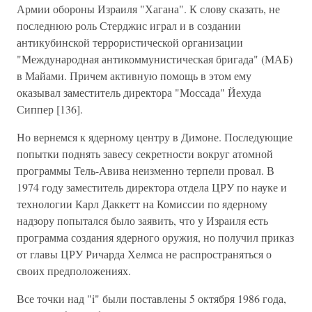
Армии обороны Израиля "Хагана". К слову сказать, не
последнюю роль Стерджис играл и в создании
антикубинской террористической организации
"Международная антикоммунистическая бригада" (МАБ)
в Майами. Причем активную помощь в этом ему
оказывал заместитель директора "Моссада" Йехуда
Сиппер [136].
Но вернемся к ядерному центру в Димоне. Последующие
попытки поднять завесу секретности вокруг атомной
программы Тель-Авива неизменно терпели провал. В
1974 году заместитель директора отдела ЦРУ по науке и
технологии Карл Даккетт на Комиссии по ядерному
надзору попытался было заявить, что у Израиля есть
программа создания ядерного оружия, но получил приказ
от главы ЦРУ Ричарда Хелмса не распространяться о
своих предположениях.
Все точки над "i" были поставлены 5 октября 1986 года,