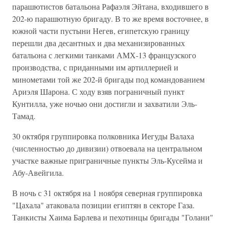
парашютистов батальона Рафаэля Эйтана, входившего в
202-ю парашютную бригаду. В то же время восточнее, в
южной части пустыни Негев, египетскую границу
перешли два десантных и два механизированных
батальона с легкими танками АМХ-13 французского
производства, с приданными им артиллерией и
минометами той же 202-й бригады под командованием
Ариэля Шарона. С ходу взяв пограничный пункт
Кунтилла, уже ночью они достигли и захватили Эль-
Тамад.
30 октября группировка полковника Иегуды Валаха
(численностью до дивизии) отвоевала на центральном
участке важные приграничные пункты Эль-Кусейма и
Абу-Авейгила.
В ночь с 31 октября на 1 ноября северная группировка
"Цахала" атаковала позиции египтян в секторе Газа.
Танкисты Хаима Барлева и пехотинцы бригады "Голани"