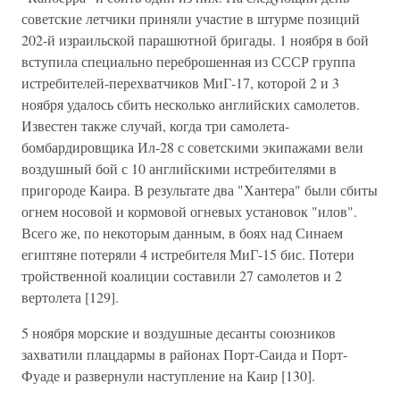
советские летчики приняли участие в штурме позиций
202-й израильской парашютной бригады. 1 ноября в бой
вступила специально переброшенная из СССР группа
истребителей-перехватчиков МиГ-17, которой 2 и 3
ноября удалось сбить несколько английских самолетов.
Известен также случай, когда три самолета-
бомбардировщика Ил-28 с советскими экипажами вели
воздушный бой с 10 английскими истребителями в
пригороде Каира. В результате два "Хантера" были сбиты
огнем носовой и кормовой огневых установок "илов".
Всего же, по некоторым данным, в боях над Синаем
египтяне потеряли 4 истребителя МиГ-15 бис. Потери
тройственной коалиции составили 27 самолетов и 2
вертолета [129].
5 ноября морские и воздушные десанты союзников
захватили плацдармы в районах Порт-Саида и Порт-
Фуаде и развернули наступление на Каир [130].