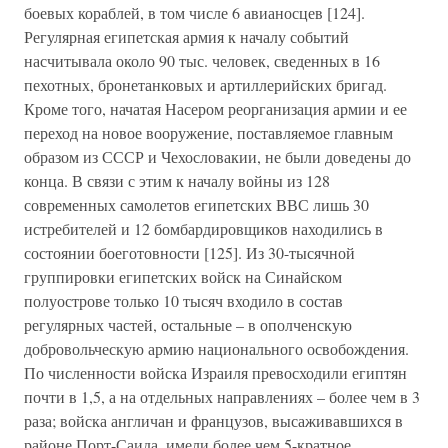
боевых кораблей, в том числе 6 авианосцев [124].
Регулярная египетская армия к началу событий
насчитывала около 90 тыс. человек, сведенных в 16
пехотных, бронетанковых и артиллерийских бригад.
Кроме того, начатая Насером реорганизация армии и ее
переход на новое вооружение, поставляемое главным
образом из СССР и Чехословакии, не были доведены до
конца. В связи с этим к началу войны из 128
современных самолетов египетских ВВС лишь 30
истребителей и 12 бомбардировщиков находились в
состоянии боеготовности [125]. Из 30-тысячной
группировки египетских войск на Синайском
полуострове только 10 тысяч входило в состав
регулярных частей, остальные – в ополченскую
добровольческую армию национального освобождения.
По численности войска Израиля превосходили египтян
почти в 1,5, а на отдельных направлениях – более чем в 3
раза; войска англичан и французов, высаживавшихся в
районе Порт-Саида, имели более чем 5-кратное