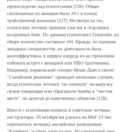
превосходство над египетскими [126]. Общее
соотношение по авиации было 10:1 в пользу
тройственной коалиции [127]. Несмотря на это,
египетские летчики приняли участие в отдельных
воздушных боях. По данным египетского Генштаба, их
общее количество составило 164. Правда, по оценкам
западных специалистов, их деятельность была
малоэффективна, в первую очередь из-за стремления
избежать встреч с авиацией или ПВО противника.
Например, израильский генерал Моше Даян в своем
"Синайском дневнике" приводит несколько случаев,
когда египетские летчики "не спешили" на выручку
своим товарищам или сбрасывали бомбы в "чистом
месте", не долетая до намеченных объектов [128].
Вместе с египтянами воевали и советские летчики-
инструкторы. 30 октября им удалось на МиГ-15 бис
перехватить четверку английских разведчиков
"Канберра" и сбить один из них. На следующий день