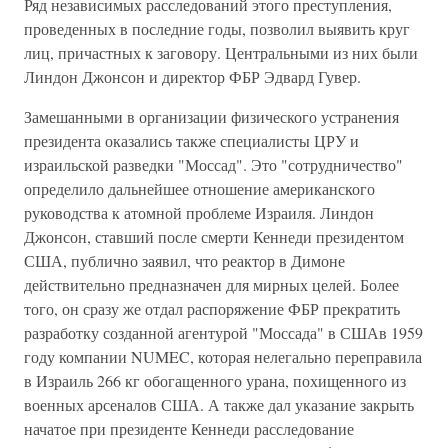
Ряд независимых расследований этого преступления,
проведенных в последние годы, позволил выявить круг
лиц, причастных к заговору. Центральными из них были
Линдон Джонсон и директор ФБР Эдвард Гувер.
Замешанными в организации физического устранения
президента оказались также специалисты ЦРУ и
израильской разведки "Моссад". Это "сотрудничество"
определило дальнейшее отношение американского
руководства к атомной проблеме Израиля. Линдон
Джонсон, ставший после смерти Кеннеди президентом
США, публично заявил, что реактор в Димоне
действительно предназначен для мирных целей. Более
того, он сразу же отдал распоряжение ФБР прекратить
разработку созданной агентурой "Моссада" в СШАв 1959
году компании NUMEC, которая нелегально переправила
в Израиль 266 кг обогащенного урана, похищенного из
военных арсеналов США. А также дал указание закрыть
начатое при президенте Кеннеди расследование