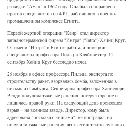
разведки "Аман" в 1962 году. Она была направлена
против специалистов из ФРГ, работавших в военно-
промышленном комплексе Египта.
Первой жертвой операции "Каир" стал директор
западногерманской фирмы "Интра" ("Intra") Хайнц Круг.
От имени "Интра" в Египте работали немецкие
специалисты профессора Пильц и Кляйнвехтер. 11
сентября Хайнц Круг бесследно исчез.
26 ноября в офисе профессора Пильца, эксперта по
строительству ракет, взорвалась бомба, заложенная в
письмо из Гамбурга. Секретарша профессора Ханнелоре
Венди получила тяжелые ранения, потеряла зрение и
лишилась правой руки. На следующий день произошел
взрыв – на военном заводе. Директор, кому была
адресована "посылка с книгами", не пострадал, но
получили тяжелые ранения шесть египетских служащих.