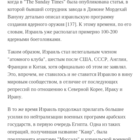
когда в "The Sunday Times" была опубликована статья, в
которой бывший сотрудник завода в Димоне Мордехай
Вануну детально описал израильскую программу
создания ядерного оружия [137]. К этому времени, по его
словам, Израиль уже располагал примерно 100-200
ядерными боеголовками.
Таким образом, Израиль стал нелегальным членом
"атомного клуба", шестым после США, СССР, Англии,
Франции и Китая, хотя официально об этом не заявлял.
Это, впрочем, не ставилось и не ставится Израилю в вину
мировым сообществом, в отличие от последующих
репрессий по отношению к Северной Корее, Ираку и
Ирану.
В то же время Израиль продолжал прилагать большие
усилия по нейтрализации военных программ арабских
государств, в первую очередь Египта. Одна из таких
операций, получившая название "Каир", была
предпринята агентами "Моссада" и израильской военной