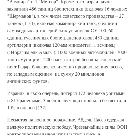
"Вампира" и 1 "Метеор". Кроме того, израильтяне
захватили 486 единиц бронетехники (включая 16 ложных
"Шерманов"), в том числе советского производства – 27
танков (Т-34), включая командирский танк, 6 единиц
самоходных артиллерийских установок СУ-100, 60
единиц гусеничных бронетранспортеров; 489 единиц
артиллерии (включая 120-мм минометы); 1 эсминец
("Ибрагим-эль-Аваль"); 1000 военных автомобилей, 7000
тонн амуниции, 1200 тысяч литров бензина, советский
пост Радар, большое количество продовольствия, всего,
по западным оценкам, на сумму 20 миллионов
английских фунтов.
Израиль, в свою очередь, потерял 172 человека убитыми
и 817 ранеными. 3 военнослужащих пропало без вести, и
1 был пленен [132].
Несмотря на военное поражение, Абдель Насер одержал
важную политическую победу. Чрезвычайные силы ООН
контролировали вывод израильских войск, а