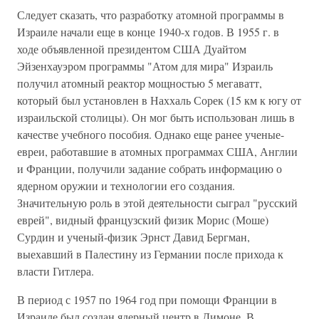
Следует сказать, что разработку атомной программы в
Израиле начали еще в конце 1940-х годов. В 1955 г. в
ходе объявленной президентом США Дуайтом
Эйзенхауэром программы "Атом для мира" Израиль
получил атомный реактор мощностью 5 мегаватт,
который был установлен в Наххаль Сорек (15 км к югу от
израильской столицы). Он мог быть использован лишь в
качестве учебного пособия. Однако еще ранее ученые-
евреи, работавшие в атомных программах США, Англии
и Франции, получили задание собрать информацию о
ядерном оружии и технологии его создания.
Значительную роль в этой деятельности сыграл "русский
еврей", видный французский физик Морис (Моше)
Сурдин и ученый-физик Эрнст Давид Бергман,
выехавший в Палестину из Германии после прихода к
власти Гитлера.
В период с 1957 по 1964 год при помощи Франции в
Израиле был создан ядерный центр в Димоне. В