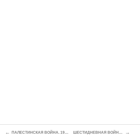
←
→
ПАЛЕСТИНСКАЯ ВОЙНА. 1948-1949 гг.
ШЕСТИДНЕВНАЯ ВОЙНА. 1967 г.