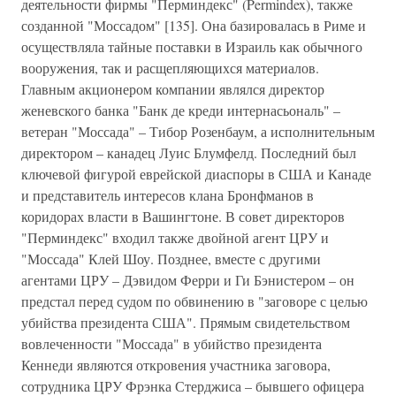
деятельности фирмы "Перминдекс" (Permindex), также
созданной "Моссадом" [135]. Она базировалась в Риме и
осуществляла тайные поставки в Израиль как обычного
вооружения, так и расщепляющихся материалов.
Главным акционером компании являлся директор
женевского банка "Банк де креди интернасьональ" –
ветеран "Моссада" – Тибор Розенбаум, а исполнительным
директором – канадец Луис Блумфелд. Последний был
ключевой фигурой еврейской диаспоры в США и Канаде
и представитель интересов клана Бронфманов в
коридорах власти в Вашингтоне. В совет директоров
"Перминдекс" входил также двойной агент ЦРУ и
"Моссада" Клей Шоу. Позднее, вместе с другими
агентами ЦРУ – Дэвидом Ферри и Ги Бэнистером – он
предстал перед судом по обвинению в "заговоре с целью
убийства президента США". Прямым свидетельством
вовлеченности "Моссада" в убийство президента
Кеннеди являются откровения участника заговора,
сотрудника ЦРУ Фрэнка Стерджиса – бывшего офицера