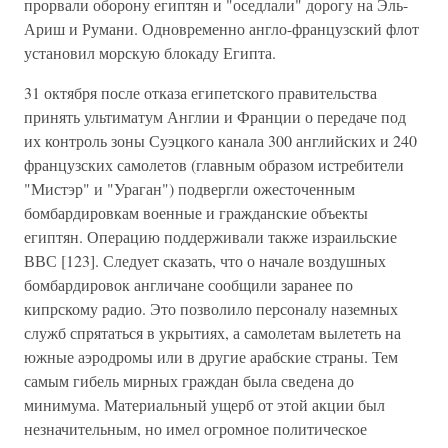
прорвали оборону египтян и "оседлали" дорогу на Эль-
Ариш и Румани. Одновременно англо-французский флот
установил морскую блокаду Египта.
31 октября после отказа египетского правительства
принять ультиматум Англии и Франции о передаче под
их контроль зоны Суэцкого канала 300 английских и 240
французских самолетов (главным образом истребители
"Мистэр" и "Ураган") подвергли ожесточенным
бомбардировкам военные и гражданские объекты
египтян. Операцию поддерживали также израильские
ВВС [123]. Следует сказать, что о начале воздушных
бомбардировок англичане сообщили заранее по
кипрскому радио. Это позволило персоналу наземных
служб спрятаться в укрытиях, а самолетам вылететь на
южные аэродромы или в другие арабские страны. Тем
самым гибель мирных граждан была сведена до
минимума. Материальный ущерб от этой акции был
незначительным, но имел огромное политическое