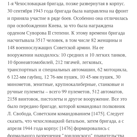
1-я Чехословацкая бригада, позже развернутая в корпус.
30 сентября 1943 года бригада была направлена на фронт
и приняла участие в ряде боев. Особенно она отличилась
при освобождении Киева, за что была награждена
орденом Суворова II степени. К этому времени бригада
насчитывала 3517 человек, в том числе 82 женщины и
148 военнослужащих Советской армии. На ее
вооружении находилось: 10 средних и 10 легких танков,
10 бронеавтомобилей, 212 тягачей, легковых,
транспортных и специальных автомашин, 62 мотоцикла,
6 122-мм гаубиц, 12 76-мм пушек, 10 45-мм пушек, 30
минометов, зенитные, крупнокалиберные, станковые и
ручные пулеметы – всего 99 пулеметов, 512 автоматов,
2158 винтовок, пистолеты и другое вооружение. Все это
было передано бригаде, которой командовал полковник
Л. Свобода, Советским командованием [1475]. Следует
сказать, что чехословацкий батальон, затем бригада, а с
апреля 1944 года корпус [1476] формировались с
формального разрешения "лондонского" правительства