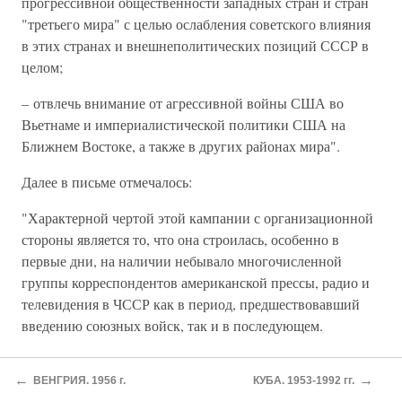
прогрессивной общественности западных стран и стран
"третьего мира" с целью ослабления советского влияния
в этих странах и внешнеполитических позиций СССР в
целом;
– отвлечь внимание от агрессивной войны США во
Вьетнаме и империалистической политики США на
Ближнем Востоке, а также в других районах мира".
Далее в письме отмечалось:
"Характерной чертой этой кампании с организационной
стороны является то, что она строилась, особенно в
первые дни, на наличии небывало многочисленной
группы корреспондентов американской прессы, радио и
телевидения в ЧССР как в период, предшествовавший
введению союзных войск, так и в последующем.
Эти журналисты поставляли обширный печатный, фото-
←
→
и телевизионный материал, заполнявший в первые дни
ВЕНГРИЯ. 1956 г.
КУБА. 1953-1992 гг.