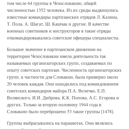
том числе 64 группы в Чехословакию, общей
численностью 1352 человека. Из их среды выдвинулись
известные командиры партизанских отрядов Л. Калина,
Т. Пола, А. Шагат, Ш. Кашчак и другие. В качестве
военных советников и инструкторов в такие отряды
откомандировывались советские офицеры-специалисты.
Большое значение в партизанском движении на
территории Чехословакии имела деятельность так
называемых организаторских групп, создаваемых по
опыту советских партизан. Численность организаторских
групп, в частности для Словакии, была примерно около
20 человек каждая. Они находились под командованием
советских командиров майора П.А. Величко, Е.П.
Волянского, И.И. Диброва, К.К. Попова, А.С. Егорова и
других. Только за вторую половину 1944 года в
Словакию было переброшено 53 такие группы [1478].
Группы выбрасывались на парашютах. Они являлись