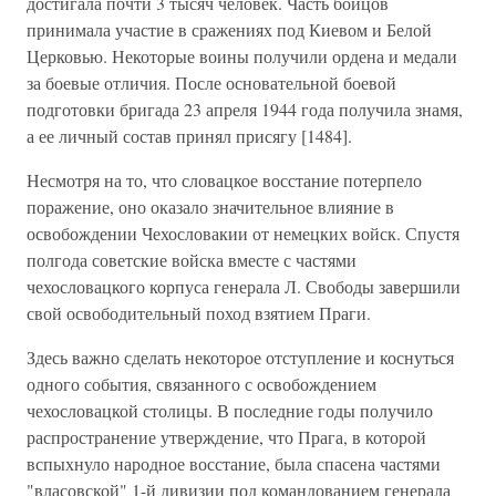
достигала почти 3 тысяч человек. Часть бойцов
принимала участие в сражениях под Киевом и Белой
Церковью. Некоторые воины получили ордена и медали
за боевые отличия. После основательной боевой
подготовки бригада 23 апреля 1944 года получила знамя,
а ее личный состав принял присягу [1484].
Несмотря на то, что словацкое восстание потерпело
поражение, оно оказало значительное влияние в
освобождении Чехословакии от немецких войск. Спустя
полгода советские войска вместе с частями
чехословацкого корпуса генерала Л. Свободы завершили
свой освободительный поход взятием Праги.
Здесь важно сделать некоторое отступление и коснуться
одного события, связанного с освобождением
чехословацкой столицы. В последние годы получило
распространение утверждение, что Прага, в которой
вспыхнуло народное восстание, была спасена частями
"власовской" 1-й дивизии под командованием генерала