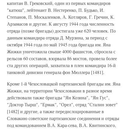
капитан В. Грековский, один из первых командиров
"катюш", лейтенант В. Нестеренко, П. Будько, И.
Степанов, П. Москаленков, А. Котляров, Г. Гречин, К.
Арзамасов и другие. К августу 1944 года численность
отряда (позже бригады) достигала уже 620 человек. По
данным командира отряда Д. Мурзина, за период с
октября 1944 года по май 1945 года бригада им. Яна
Жижки уничтожила свыше 4000 фашистов, сбросила с
рельсов 60 составов, взорвала 86 мостов, провела более
ста других операций, захватила в плен командира 16-й
танковой дивизии генерала фон Мюллера [1481].
Кроме 1-й Чехословацкой партизанской бригады им. Яна
Жижки, на территории Чехословакии в разное время
действовали также бригады "Ян Козина", "Ян Гус",
"Доктор Тырш", "Ермак", "Орел", отряд "Сталин зовет"
[1482] и другие, а также передислоцированные в
Словакию советские партизанские соединения и отряды
под командованием В.А. Кара-сева, В.А. Квитинского,