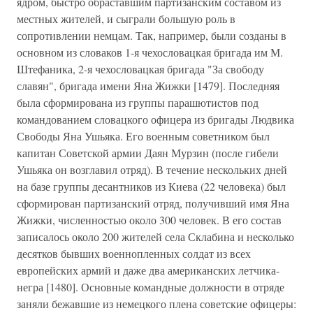
ядром, быстро обраставшим партизанским составом из
местных жителей, и сыграли большую роль в
сопротивлении немцам. Так, например, были созданы в
основном из словаков 1-я чехословацкая бригада им М.
Штефаника, 2-я чехословацкая бригада "За свободу
славян", бригада имени Яна Жижки [1479]. Последняя
была сформирована из группы парашютистов под
командованием словацкого офицера из бригады Людвика
Свободы Яна Ушьяка. Его военным советником был
капитан Советской армии Даян Мурзин (после гибели
Ушьяка он возглавил отряд). В течение нескольких дней
на базе группы десантников из Киева (22 человека) был
сформирован партизанский отряд, получивший имя Яна
Жижки, численностью около 300 человек. В его состав
записалось около 200 жителей села Склабина и несколько
десятков бывших военнопленных солдат из всех
европейских армий и даже два американских летчика-
негра [1480]. Основные командные должности в отряде
заняли бежавшие из немецкого плена советские офицеры: