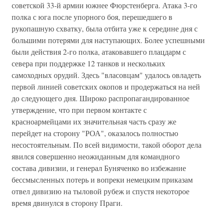
советской 33-й армии южнее Фюрстенберга. Атака 3-го
полка с юга после упорного боя, перешедшего в
рукопашную схватку, была отбита уже к середине дня с
большими потерями для наступающих. Более успешными
были действия 2-го полка, атаковавшего плацдарм с
севера при поддержке 12 танков и нескольких
самоходных орудий. Здесь "власовцам" удалось овладеть
первой линией советских окопов и продержаться на ней
до следующего дня. Широко распропагандированное
утверждение, что при первом контакте с
красноармейцами их значительная часть сразу же
перейдет на сторону "РОА", оказалось полностью
несостоятельным. По всей видимости, такой оборот дела
явился совершенно неожиданным для командного
состава дивизии, и генерал Буняченко во избежание
бессмысленных потерь и вопреки немецким приказам
отвел дивизию на тыловой рубеж и спустя некоторое
время двинулся в сторону Праги.