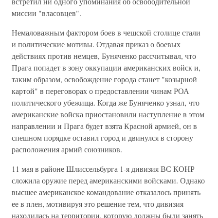
встретил ни одного упоминания об освободительной
миссии "власовцев".
Немаловажным фактором боев в чешской столице стали
и политические мотивы. Отдавая приказ о боевых
действиях против немцев, Буняченко рассчитывал, что
Прага попадет в зону оккупации американских войск и,
таким образом, освобождение города станет "козырной
картой" в переговорах о предоставлении чинам РОА
политического убежища. Когда же Буняченко узнал, что
американские войска приостановили наступление в этом
направлении и Прага будет взята Красной армией, он в
спешном порядке оставил город и двинулся в сторону
расположения армий союзников.
11 мая в районе Шлиссельбурга 1-я дивизия ВС КОНР
сложила оружие перед американскими войсками. Однако
высшее американское командование отказалось принять
ее в плен, мотивируя это решение тем, что дивизия
находилась на территории, которую должны были занять