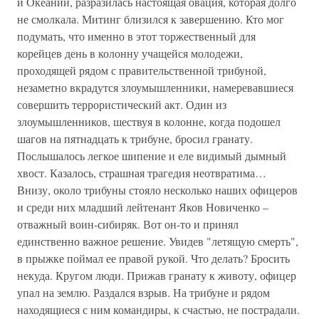
и Океании, разразилась настоящая овация, которая долго
не смолкала. Митинг близился к завершению. Кто мог
подумать, что именно в этот торжественный для
корейцев день в колонну учащейся молодежи,
проходящей рядом с правительственной трибуной,
незаметно вкрадутся злоумышленники, намеревавшиеся
совершить террористический акт. Один из
злоумышленников, шествуя в колонне, когда подошел
шагов на пятнадцать к трибуне, бросил гранату.
Послышалось легкое шипение и еле видимый дымный
хвост. Казалось, страшная трагедия неотвратима…
Внизу, около трибуны стояло несколько наших офицеров
и среди них младший лейтенант Яков Новиченко –
отважный воин-сибиряк. Вот он-то и принял
единственно важное решение. Увидев "летящую смерть",
в прыжке поймал ее правой рукой. Что делать? Бросить
некуда. Кругом люди. Прижав гранату к животу, офицер
упал на землю. Раздался взрыв. На трибуне и рядом
находящиеся с ним командиры, к счастью, не пострадали.