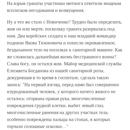
На взрыв гранаты участники митинга ответили мощным
всплеском негодования и возмущения.
Ну а что же стало с Новиченко? Трудно было определить,
жив он или мертв, поскольку граната разорвалась под
ним. Два корейских солдата и наш младший командир
подняли Якова Тихоновича и понесли окровавленное,
бездыханное тело на носилках к санитарной машине. Как
же сложилась дальнейшая жизнь бесстрашного воина?
Слава богу, он остался жив. Майор медицинской службы
Елизавета Богданова из нашей санитарной роты,
дежурившая в то время в госпитале, сделала такую
запись: "На первый взгляд, перед нами был совершенно
изуродованный человек, у которого ничего живого не
осталось: оторвана правая рука, многочисленные
повреждения грудной клетки, выбит левый глаз,
многочисленные ранения на других участках тела,
особенно повреждены пальцы на стопах, в которых
торчали сплошные осколки…"