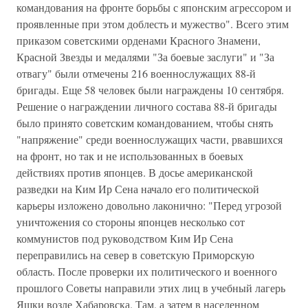
командования на фронте борьбы с японским агрессором и
проявленные при этом доблесть и мужество". Всего этим
приказом советскими орденами Красного Знамени,
Красной Звезды и медалями "За боевые заслуги" и "За
отвагу" были отмечены 216 военнослужащих 88-й
бригады. Еще 58 человек были награждены 10 сентября.
Решение о награждении личного состава 88-й бригады
было принято советским командованием, чтобы снять
"напряжение" среди военнослужащих части, рвавшихся
на фронт, но так и не использованных в боевых
действиях против японцев. В досье американской
разведки на Ким Ир Сена начало его политической
карьеры изложено довольно лаконично: "Перед угрозой
уничтожения со стороны японцев несколько сот
коммунистов под руководством Ким Ир Сена
переправились на север в советскую Приморскую
область. После проверки их политического и военного
прошлого Советы направили этих лиц в учебный лагерь
Яшки возле Хабаровска. Там, а затем в населенном