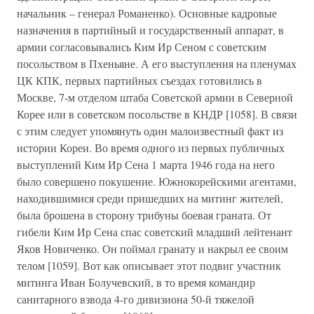
начальник – генерал Романенко). Основные кадровые
назначения в партийный и государственный аппарат, в
армии согласовывались Ким Ир Сеном с советским
посольством в Пхеньяне. А его выступления на пленумах
ЦК КПК, первых партийных съездах готовились в
Москве, 7-м отделом штаба Советской армии в Северной
Корее или в советском посольстве в КНДР [1058]. В связи
с этим следует упомянуть один малоизвестный факт из
истории Кореи. Во время одного из первых публичных
выступлений Ким Ир Сена 1 марта 1946 года на него
было совершено покушение. Южнокорейскими агентами,
находившимися среди пришедших на митинг жителей,
была брошена в сторону трибуны боевая граната. От
гибели Ким Ир Сена спас советский младший лейтенант
Яков Новиченко. Он поймал гранату и накрыл ее своим
телом [1059]. Вот как описывает этот подвиг участник
митинга Иван Болучевский, в то время командир
санитарного взвода 4-го дивизиона 50-й тяжелой