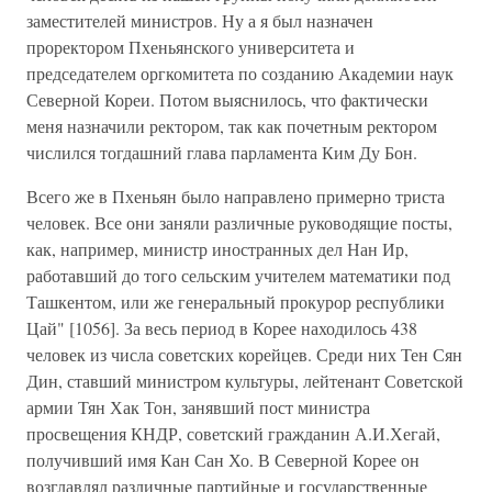
заместителей министров. Ну а я был назначен
проректором Пхеньянского университета и
председателем оргкомитета по созданию Академии наук
Северной Кореи. Потом выяснилось, что фактически
меня назначили ректором, так как почетным ректором
числился тогдашний глава парламента Ким Ду Бон.
Всего же в Пхеньян было направлено примерно триста
человек. Все они заняли различные руководящие посты,
как, например, министр иностранных дел Нан Ир,
работавший до того сельским учителем математики под
Ташкентом, или же генеральный прокурор республики
Цай" [1056]. За весь период в Корее находилось 438
человек из числа советских корейцев. Среди них Тен Сян
Дин, ставший министром культуры, лейтенант Советской
армии Тян Хак Тон, занявший пост министра
просвещения КНДР, советский гражданин А.И.Хегай,
получивший имя Кан Сан Хо. В Северной Корее он
возглавлял различные партийные и государственные