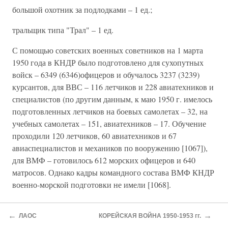
большой охотник за подлодками – 1 ед.;
тральщик типа "Трал" – 1 ед.
С помощью советских военных советников на 1 марта
1950 года в КНДР было подготовлено для сухопутных
войск – 6349 (6346)офицеров и обучалось 3237 (3239)
курсантов, для ВВС – 116 летчиков и 228 авиатехников и
специалистов (по другим данным, к маю 1950 г. имелось
подготовленных летчиков на боевых самолетах – 32, на
учебных самолетах – 151, авиатехников – 17. Обучение
проходили 120 летчиков, 60 авиатехников и 67
авиаспециалистов и механиков по вооружению [1067]),
для ВМФ – готовилось 612 морских офицеров и 640
матросов. Однако кадры командного состава ВМФ КНДР
военно-морской подготовки не имели [1068].
Главный военный советник СССР в КНДР генерал-
←
→
лейтенант Васильев в своем "Докладе о состоянии
ЛАОС
КОРЕЙСКАЯ ВОЙНА 1950-1953 гг.