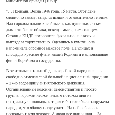
минометной бригады [1060]:
"… Пхеньян. Весна 1946 года. 15 марта. Этот день,
словно по заказу, выдался ясным и относительно теплым.
Над городом плыли кисейные и, как пушинки, легкие
дымчато-белые облака, освещаемые ярким солнцем.
Столица КНДР похорошела буквально на глазах и
выглядела торжественно. Одевшись в кумачи, она
напоминала огромное маковое поле. На улицах и
площадях красные флаги нашей Родины и национальные
флаги Корейского государства.
В этот знаменательный день корейский народ впервые
свободно отмечал свой большой национальный праздник
– 27-ю годовщину антияпонского движения.
Организованные колонны демонстрантов и просто
группы горожан нескончаемым потоком шли на
центральную площадь, которая и без того была запружена
народом, что яблоку негде упасть. На ней собралось
несколько тысяч человек. А люди все шли и шли… За