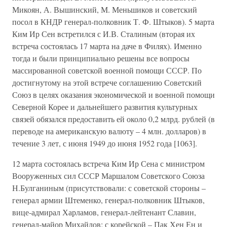
Микоян, А. Вышинский, М. Меньшиков и советский
посол в КНДР генерал-полковник Т. Ф. Штыков). 5 марта
Ким Ир Сен встретился с И.В. Сталиным (вторая их
встреча состоялась 17 марта на даче в Филях). Именно
тогда и были принципиально решены все вопросы
массированной советской военной помощи СССР. По
достигнутому на этой встрече соглашению Советский
Союз в целях оказания экономической и военной помощи
Северной Корее и дальнейшего развития культурных
связей обязался предоставить ей около 0,2 млрд. рублей (в
переводе на американскую валюту – 4 млн. долларов) в
течение 3 лет, с июня 1949 до июня 1952 года [1063].
12 марта состоялась встреча Ким Ир Сена с министром
Вооруженных сил СССР Маршалом Советского Союза
Н.Булганиным (присутствовали: с советской стороны –
генерал армии Штеменко, генерал-полковник Штыков,
вице-адмирал Харламов, генерал-лейтенант Славин,
генерал-майор Михайлов; с корейской – Пак Хен Ен и