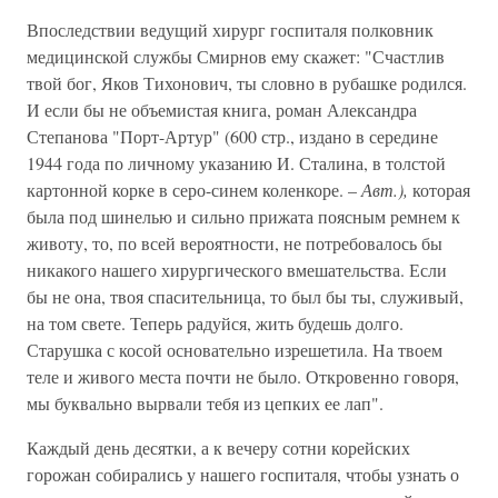
Впоследствии ведущий хирург госпиталя полковник
медицинской службы Смирнов ему скажет: "Счастлив
твой бог, Яков Тихонович, ты словно в рубашке родился.
И если бы не объемистая книга, роман Александра
Степанова "Порт-Артур" (600 стр., издано в середине
1944 года по личному указанию И. Сталина, в толстой
картонной корке в серо-синем коленкоре. –
Авт.),
которая
была под шинелью и сильно прижата поясным ремнем к
животу, то, по всей вероятности, не потребовалось бы
никакого нашего хирургического вмешательства. Если
бы не она, твоя спасительница, то был бы ты, служивый,
на том свете. Теперь радуйся, жить будешь долго.
Старушка с косой основательно изрешетила. На твоем
теле и живого места почти не было. Откровенно говоря,
мы буквально вырвали тебя из цепких ее лап".
Каждый день десятки, а к вечеру сотни корейских
горожан собирались у нашего госпиталя, чтобы узнать о