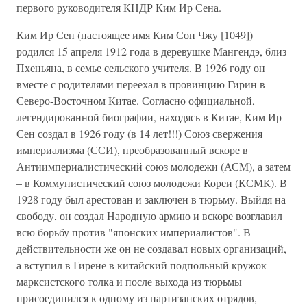
первого руководителя КНДР Ким Ир Сена.
Ким Ир Сен (настоящее имя Ким Сон Чжу [1049])
родился 15 апреля 1912 года в деревушке Мангендэ, близ
Пхеньяна, в семье сельского учителя. В 1926 году он
вместе с родителями переехал в провинцию Гирин в
Северо-Восточном Китае. Согласно официальной,
легендированной биографии, находясь в Китае, Ким Ир
Сен создал в 1926 году (в 14 лет!!!) Союз свержения
империализма (ССИ), преобразованный вскоре в
Антиимпериалистический союз молодежи (АСМ), а затем
– в Коммунистический союз молодежи Кореи (КСМК). В
1928 году был арестован и заключен в тюрьму. Выйдя на
свободу, он создал Народную армию и вскоре возглавил
всю борьбу против "японских империалистов". В
действительности же он не создавал новых организаций,
а вступил в Гирене в китайский подпольный кружок
марксистского толка и после выхода из тюрьмы
присоединился к одному из партизанских отрядов,