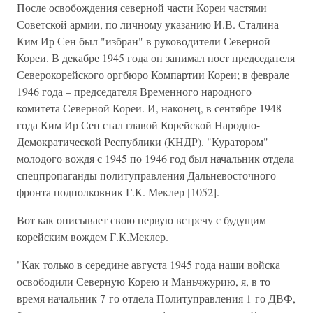
После освобождения северной части Кореи частями
Советской армии, по личному указанию И.В. Сталина
Ким Ир Сен был "избран" в руководители Северной
Кореи. В декабре 1945 года он занимал пост председателя
Северокорейского оргбюро Компартии Кореи; в феврале
1946 года – председателя Временного народного
комитета Северной Кореи. И, наконец, в сентябре 1948
года Ким Ир Сен стал главой Корейской Народно-
Демократической Республики (КНДР). "Куратором"
молодого вождя с 1945 по 1946 год был начальник отдела
спецпропаганды политуправления Дальневосточного
фронта подполковник Г.К. Меклер [1052].
Вот как описывает свою первую встречу с будущим
корейским вождем Г.К.Меклер.
"Как только в середине августа 1945 года наши войска
освободили Северную Корею и Маньчжурию, я, в то
время начальник 7-го отдела Политуправления 1-го ДВФ,