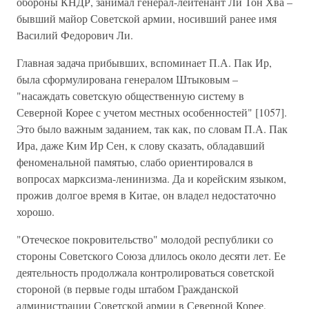
обороны КНДР, занимал генерал-лейтенант Ли Тон Хва –
бывший майор Советской армии, носивший ранее имя
Василий Федорович Ли.
Главная задача прибывших, вспоминает П.А. Пак Ир,
была сформулирована генералом Штыковым –
"насаждать советскую общественную систему в
Северной Корее с учетом местных особенностей" [1057].
Это было важным заданием, так как, по словам П.А. Пак
Ира, даже Ким Ир Сен, к слову сказать, обладавший
феноменальной памятью, слабо ориентировался в
вопросах марксизма-ленинизма. Да и корейским языком,
прожив долгое время в Китае, он владел недостаточно
хорошо.
"Отеческое покровительство" молодой республики со
стороны Советского Союза длилось около десяти лет. Ее
деятельность продолжала контролироваться советской
стороной (в первые годы штабом Гражданской
администрации Советской армии в Северной Корее,