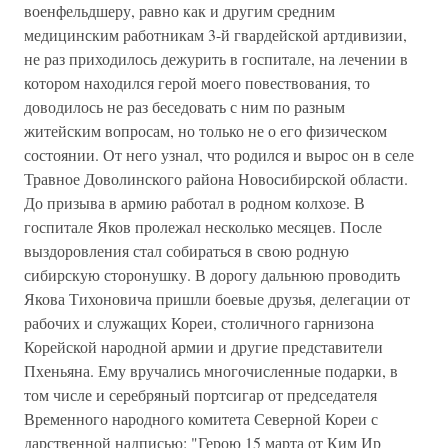
военфельдшеру, равно как и другим средним
медицинским работникам 3-й гвардейской артдивизии,
не раз приходилось дежурить в госпитале, на лечении в
котором находился герой моего повествования, то
доводилось не раз беседовать с ним по разным
житейским вопросам, но только не о его физическом
состоянии. От него узнал, что родился и вырос он в селе
Травное Доволинского района Новосибирской области.
До призыва в армию работал в родном колхозе. В
госпитале Яков пролежал несколько месяцев. После
выздоровления стал собираться в свою родную
сибирскую сторонушку. В дорогу дальнюю проводить
Якова Тихоновича пришли боевые друзья, делегации от
рабочих и служащих Кореи, столичного гарнизона
Корейской народной армии и другие представители
Пхеньяна. Ему вручались многочисленные подарки, в
том числе и серебряный портсигар от председателя
Временного народного комитета Северной Кореи с
дарственной надписью: "Герою 15 марта от Ким Ир