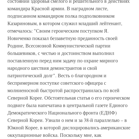
состоянии здоровья смелого и решительного в действиях
командира Красной армии. В наградном листе,
подписанном командиром полка подполковником
Казариновым, в котором служил младший лейтенант,
отмечалось: "Своим героическим поступком Я.
Новиченко показал беззаветную преданность своей
Родине, Всесоюзной Коммунистической партии
большевиков, с честью и достоинством выполнил
поставленную перед ним задачу по охране мирного
народного шествия демонстрантов и свой
патриотический долг". Весть о благородном и
беспримерном поступке советского офицера с
молниеносной быстротой распространилась по всей
Северной Корее. Обстоятельная статья о его героическом
подвиге была напечатана в центральной газете Единого
Демократического Национального фронта (ЕДНФ)
Северной Кореи. Узнали о нем и за 38-й параллелью – в
Южной Корее, в которой дислоцировались американские
оккупационные войска. Поскольку мне, как