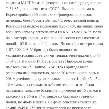
средним М4 "Шерман" (получены от китайцев) два танка
Т-34-85, доставленные из СССР. Вместе с танками в
Корею прибыли 30 советских офицеров-танкистов,
имеющих боевой опыт Великой Отечественной войны.
Командовал полком полковник Куонг Су, начавший свою
военную карьеру лейтенантом РККА. В мае 1949 г. полк
был расформирован, а его личный состав стал костяком
новой, 105-й танковой бригады. До октября все три полка
(107, 109, 203-й) бригады были полностью
укомплектованы советскими тридцатьчетверками (по 40
Т-34-85). К июню 1950 г. в составе Народной армии
имелось уже 258 танков Т-34; 105-я бригада была
оснащена ими полностью, около 20 машин числилось в
208-м учебном полку, остальные в новых 41, 42, 43, 45 и
46-м танковых полках (в действительности это были
отдельные танковые батальоны примерно по 15 танков в
каждом) и в 16-й и 17-й танковых бригадах (реально –
полки, по 40-45 машин). На фоне советских танковых
армий 1945 г. 258 тридцатьчетверок не производят