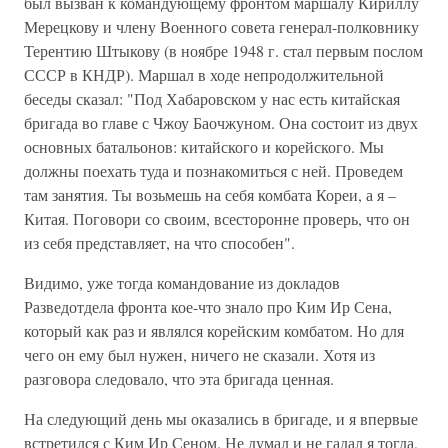
был вызван к командующему фронтом маршалу Кириллу
Мерецкову и члену Военного совета генерал-полковнику
Терентию Штыкову (в ноябре 1948 г. стал первым послом
СССР в КНДР). Маршал в ходе непродолжительной
беседы сказал: "Под Хабаровском у нас есть китайская
бригада во главе с Чжоу Баочжуном. Она состоит из двух
основных батальонов: китайского и корейского. Мы
должны поехать туда и познакомиться с ней. Проведем
там занятия. Ты возьмешь на себя комбата Кореи, а я –
Китая. Поговори со своим, всесторонне проверь, что он
из себя представляет, на что способен".
Видимо, уже тогда командование из докладов
Разведотдела фронта кое-что знало про Ким Ир Сена,
который как раз и являлся корейским комбатом. Но для
чего он ему был нужен, ничего не сказали. Хотя из
разговора следовало, что эта бригада ценная.
На следующий день мы оказались в бригаде, и я впервые
встретился с Ким Ир Сеном. Не думал и не гадал я тогда,