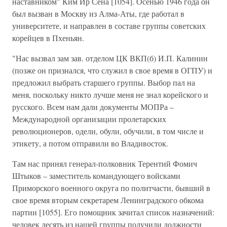
наставником" Ким Ир Сена [1054]. Осенью 1946 года он
был вызван в Москву из Алма-Аты, где работал в
университете, и направлен в составе группы советских
корейцев в Пхеньян.
"Нас вызвал зам зав. отделом ЦК ВКП(б) И.П. Калинин
(позже он признался, что служил в свое время в ОГПУ) и
предложил выбрать старшего группы. Выбор пал на
меня, поскольку никто лучше меня не знал корейского и
русского. Всем нам дали документы МОПРа –
Международной организации пролетарских
революционеров, одели, обули, обучили, в том числе и
этикету, а потом отправили во Владивосток.
Там нас принял генерал-полковник Терентий Фомич
Штыков – заместитель командующего войсками
Приморского военного округа по политчасти, бывший в
свое время вторым секретарем Ленинградского обкома
партии [1055]. Его помощник зачитал список назначений:
человек десять из нашей группы получили должности