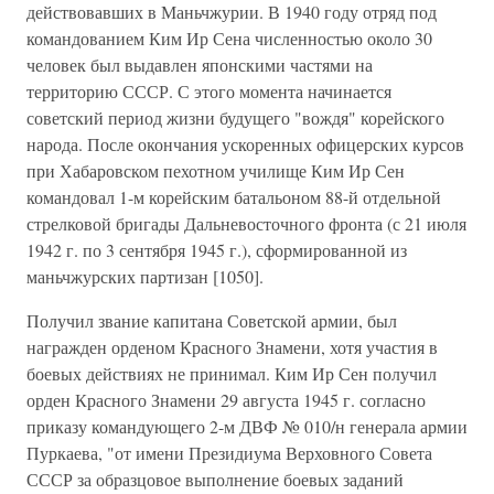
действовавших в Маньчжурии. В 1940 году отряд под
командованием Ким Ир Сена численностью около 30
человек был выдавлен японскими частями на
территорию СССР. С этого момента начинается
советский период жизни будущего "вождя" корейского
народа. После окончания ускоренных офицерских курсов
при Хабаровском пехотном училище Ким Ир Сен
командовал 1-м корейским батальоном 88-й отдельной
стрелковой бригады Дальневосточного фронта (с 21 июля
1942 г. по 3 сентября 1945 г.), сформированной из
маньчжурских партизан [1050].
Получил звание капитана Советской армии, был
награжден орденом Красного Знамени, хотя участия в
боевых действиях не принимал. Ким Ир Сен получил
орден Красного Знамени 29 августа 1945 г. согласно
приказу командующего 2-м ДВФ № 010/н генерала армии
Пуркаева, "от имени Президиума Верховного Совета
СССР за образцовое выполнение боевых заданий