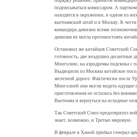
подписываться комиссаром. А партком с
находятся в окружении, в одном из ни
вьетнамский штаб и в Москву. К чести
командира дивизии всеми полномочиям
дивизия не могла противостоять китай
Остановил же китайцев Советский Со
готовность, две воздушно-десантные д
Монголию, на аэродромы подскока с п
Выдворили из Москвы китайское посоль
железной дороге. Фактически после Ур
Монголией они могли видеть идущие на
приготовления не остались без внима
Вьетнама и вернуться на исходные поз
Так Советский Союз предотвратил вой
знает, возможно, и Третью мировую.
В феврале в Ханой прибыл генерал ар