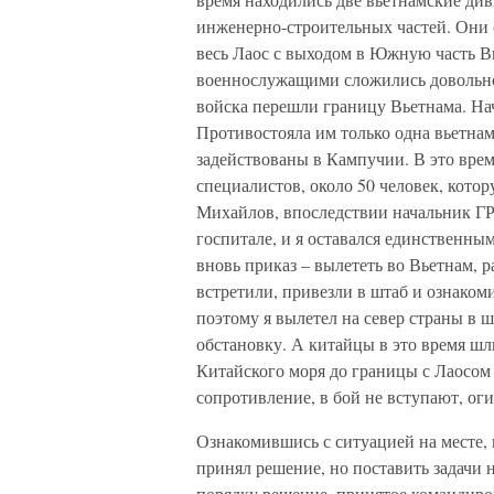
инженерно-строительных частей. Они с
весь Лаос с выходом в Южную часть 
военнослужащими сложились довольно
войска перешли границу Вьетнама. Нач
Противостояла им только одна вьетна
задействованы в Кампучии. В это вре
специалистов, около 50 человек, кото
Михайлов, впоследствии начальник ГР
госпитале, и я оставался единственны
вновь приказ – вылететь во Вьетнам, р
встретили, привезли в штаб и ознаком
поэтому я вылетел на север страны в 
обстановку. А китайцы в это время ш
Китайского моря до границы с Лаосом 
сопротивление, в бой не вступают, ог
Ознакомившись с ситуацией на месте,
принял решение, но поставить задачи 
порядку решение, принятое командиро