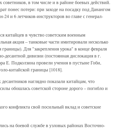
 советников, в том числе и в районе боевых действий.
рат понес потери: при заходе на посадку под Данангом
-24 и 6 летчиков-инструкторов во главе с генерал-
хся китайцев в чувство советским военным
льная акция – танковые части имитировали несколько
я границы). Для "закрепления урока" в конце февраля
о-десантной дивизии (постоянная дислокация в г.
ра Е. Подколзина провели учения в пустыне Гоби,
голо-китайской границы [1018].
 десантников наглядно показали китайцам, что
 силы обошлась советской стороне дорого – погибло и
кого конфликта свой посильный вклад и советские
лись на боевой службе в узловых районах Восточно-