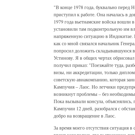
"В конце 1978 года, буквально перед Н
приступил к работе. Она началась в до
1979 года вьетнамские войска вошли 
установили там подконтрольную им вла
напряженную ситуацию в Индокитае. Не
как со мной связался начальник Гене
попросил доложить складывавшуюся в
Устинову. Я в общих чертах обрисовал
получил приказ: "Поезжайте туда, разб
визы, ни аккредитации, только диплом
советскую авиакомпанию, которая зан
Кампучия – Лаос. Но летчики предупред
возникнут проблемы – без необходимых
Пока вызывали консула, объяснялись, 
Кампучии 12 дней, разобрался с обста
добро на возвращение в Лаос.
За время моего отсутствия ситуация в с
время находились две вьетнамские див