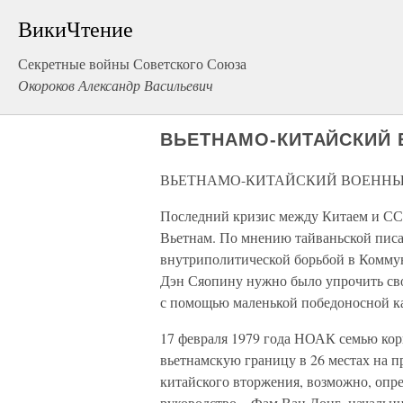
ВикиЧтение
Секретные войны Советского Союза
Окороков Александр Васильевич
ВЬЕТНАМО-КИТАЙСКИЙ В
ВЬЕТНАМО-КИТАЙСКИЙ ВОЕННЫЙ 
Последний кризис между Китаем и СС
Вьетнам. По мнению тайваньской писа
внутриполитической борьбой в Комму
Дэн Сяопину нужно было упрочить сво
с помощью маленькой победоносной ка
17 февраля 1979 года НОАК семью кор
вьетнамскую границу в 26 местах на 
китайского вторжения, возможно, опре
руководство – Фам Ван Донг, начальн