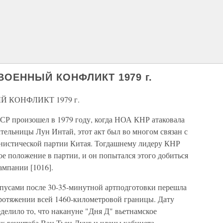
ОЕННЫЙ КОНФЛИКТ 1979 г.
КОНФЛИКТ 1979 г.
СР произошел в 1979 году, когда НОА КНР атаковала
тельницы Лун Интай, этот акт был во многом связан с
нистической партии Китая. Тогдашнему лидеру КНР
е положение в партии, и он попытался этого добиться
мпании [1016].
пусами после 30-35-минутной артподготовки перешла
протяжении всей 1460-километровой границы. Дату
делило то, что накануне "Дня Д" вьетнамское
ик генштаба Ван Тьен Дунг и члены кабинета