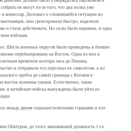
обрать не могут из-за того, что два полка уже
х и комиссар. Доложил о сложившейся ситуации во
 вьетнамцев, они среагировали быстро, наделили
и и стали действовать. Но силы были неравны, и одна
ским войскам.
юз. Шесть военных округов были приведены в боевую
ивизии перебазированы на Восток. Одна из них в
олетным временем полтора часа до Пекина.
ство и отправили его персонал не самолетом, а по
альского хребта до самой границы с Китаем и
 восток колонны танков. Естественно, такие
ния, и китайские войска вынуждены были уйти из
иции.
ну между двумя социалистическими странами и кто
мии Обатуров, до этого занимавший должность 1-го