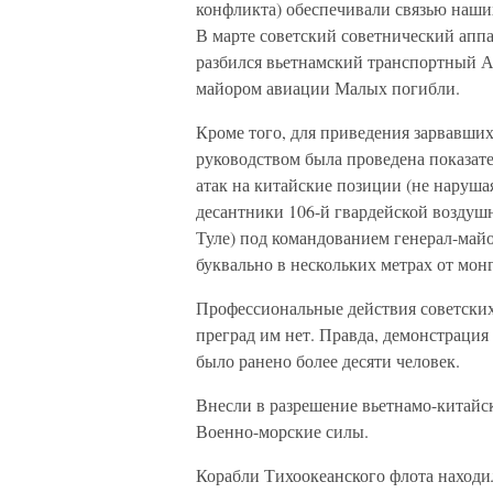
конфликта) обеспечивали связью наших
В марте советский советнический аппа
разбился вьетнамский транспортный Ан
майором авиации Малых погибли.
Кроме того, для приведения зарвавши
руководством была проведена показате
атак на китайские позиции (не наруша
десантники 106-й гвардейской воздушн
Туле) под командованием генерал-майо
буквально в нескольких метрах от мон
Профессиональные действия советских
преград им нет. Правда, демонстрация
было ранено более десяти человек.
Внесли в разрешение вьетнамо-китайс
Военно-морские силы.
Корабли Тихоокеанского флота находи