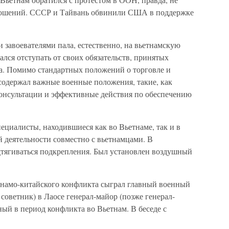
ношений. СССР и Тайвань обвинили США в поддержке
 завоевателями пала, естественно, на вьетнамскую
лся отступать от своих обязательств, принятых
да. Помимо стандартных положений о торговле и
 содержал важные военные положения, такие, как
консультации и эффективные действия по обеспечению
ециалисты, находившиеся как во Вьетнаме, так и в
й деятельности совместно с вьетнамцами. В
тягиваться подкрепления. Был установлен воздушный
тнамо-китайского конфликта сыграл главный военный
советник) в Лаосе генерал-майор (позже генерал-
ный в период конфликта во Вьетнам. В беседе с