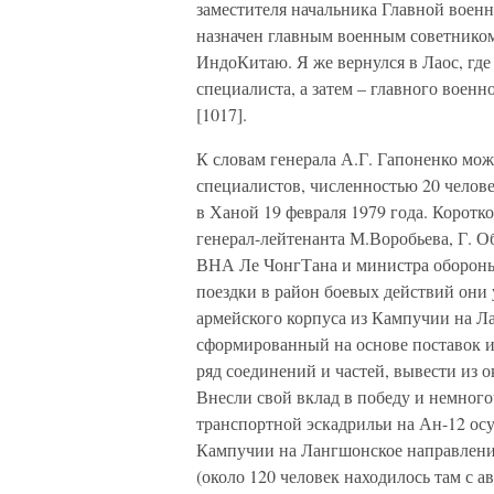
заместителя начальника Главной вое
назначен главным военным советником
ИндоКитаю. Я же вернулся в Лаос, где
специалиста, а затем – главного воен
[1017].
К словам генерала А.Г. Гапоненко мож
специалистов, численностью 20 челове
в Ханой 19 февраля 1979 года. Корот
генерал-лейтенанта М.Воробьева, Г. О
ВНА Ле ЧонгТана и министра обороны 
поездки в район боевых действий они 
армейского корпуса из Кампучии на Л
сформированный на основе поставок 
ряд соединений и частей, вывести из
Внесли свой вклад в победу и немног
транспортной эскадрильи на Ан-12 осу
Кампучии на Лангшонское направление,
(около 120 человек находилось там с а