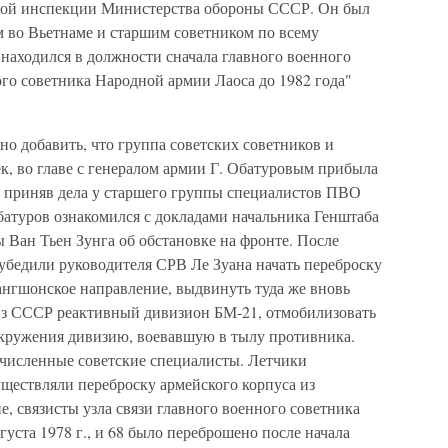
нной инспекции Министерства обороны СССР. Он был
 во Вьетнаме и старшим советником по всему
 находился в должности сначала главного военного
ного советника Народной армии Лаоса до 1982 года"
но добавить, что группа советских советников и
к, во главе с генералом армии Г. Обатуровым прибыла
ко приняв дела у старшего группы специалистов ПВО
батуров ознакомился с докладами начальника Генштаба
Ван Тьен Зунга об обстановке на фронте. После
убедили руководителя СРВ Ле Зуана начать переброску
ангшонское направление, выдвинуть туда же вновь
из СССР реактивный дивизион БМ-21, отмобилизовать
 окружения дивизию, воевавшую в тылу противника.
очисленные советские специалисты. Летчики
ществляли переброску армейского корпуса из
 связисты узла связи главного военного советника
вгуста 1978 г., и 68 было переброшено после начала