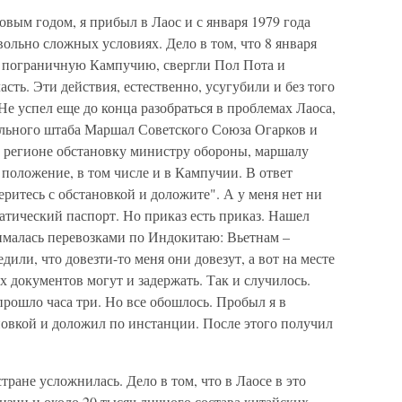
овым годом, я прибыл в Лаос и с января 1979 года
вольно сложных условиях. Дело в том, что 8 января
в пограничную Кампучию, свергли Пол Пота и
сть. Эти действия, естественно, усугубили и без того
 успел еще до конца разобраться в проблемах Лаоса,
рального штаба Маршал Советского Союза Огарков и
 регионе обстановку министру обороны, маршалу
 положение, в том числе и в Кампучии. В ответ
еритесь с обстановкой и доложите". А у меня нет ни
атический паспорт. Но приказ есть приказ. Нашел
ималась перевозками по Индокитаю: Вьетнам –
или, что довезти-то меня они довезут, а вот на месте
 документов могут и задержать. Так и случилось.
прошло часа три. Но все обошлось. Пробыл я в
новкой и доложил по инстанции. После этого получил
тране усложнилась. Дело в том, что в Лаосе в это
изии и около 20 тысяч личного состава китайских