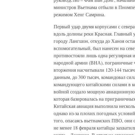
министров Вьетнама отбыли в Пномпе
режимом Хенг Самрина.
Первый удар двумя корпусами с севера
вдоль долины реки Красная. Главный у
городу Лангшон, откуда до Ханоя оста
вспомогательный, был нанесен на севе
противостояли лишь одна регулярная и
народной армии (ВНА), пограничные ч
вторжения насчитывали 120-144 тысяч
данным, до 300 тысяч, командовал сил
командующего китайскими силами в ко
войной создало мощную авиационную гр
которая базировалась на приграничных
Китайская авиация выполнила несколь
однако из-за плохих погодных условий
того, опасаясь вьетнамских ПВО, они
не менее 18 февраля китайцы захватили
марта – Лангшон. В ответ на агрессию