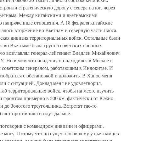
троили стратегическую дорогу с севера на юг, через
Вьетнама. Между китайскими и вьетнамскими
 напряженные отношения. А 18 февраля китайские
алось вторжение во Вьетнам и северную часть Лаоса.
мская дивизия территориальных войск. Остальные были
мя во Вьетнаме была группа советских военных
рую возглавлял генерал-лейтенант Владлен Михайлович
У. Но в момент нападения он находился в Москве в
м советским генералом, работающим в Индокитае. И
азобраться с обстановкой и доложить. В Ханое меня
или с ситуацией. Доклад меня не удовлетворил,
штаб территориальных войск, чтобы на месте изучить
ли фронтом примерно в 500 км, фактически от Южно-
и до Золотого треугольника. Встретят где-то
ибают противника и идут дальше.
 поговорив с командиром дивизии и офицерами,
не могу. Потому что по существовавшему у вьетнамцев
м дивизии, должно было утверждаться парткомом и