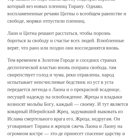
который вез новых пленниц Тирану. Однако,
воспламененные речами Цитны о всеобщем равенстве и
свободе, моряки отпустили пленниц.
Лаон и Цитна решают расстаться, чтобы порознь
бороться за свободу и счастье всех людей. Влюбленные
верят, что рано или поздно они воссоединятся вновь.
Тем временем в Золотом Городе и соседних странах
деспотической властью вновь попрана свобода, там
свирепствует голод и чума, реки отравлены, народ
испытывает неисчислимые бедствия; из уст в уста
передается легенда о Лаона и о прекрасной всаднице,
несущей надежду на освобождение. Жрецы и владыки
возносят мольбы Богу, каждый — своему. И тут является
коварный Иберийский Жрец, задумавший выковать из
Ислама смертельного врага его, Жреца, недругам. Он
уговаривает Тирана и жрецов сжечь Лаона и Лаону на
огромном костре — это-де принесет спасение царству и