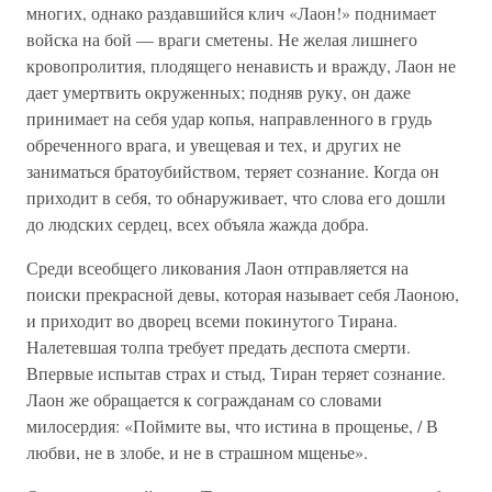
многих, однако раздавшийся клич «Лаон!» поднимает
войска на бой — враги сметены. Не желая лишнего
кровопролития, плодящего ненависть и вражду, Лаон не
дает умертвить окруженных; подняв руку, он даже
принимает на себя удар копья, направленного в грудь
обреченного врага, и увещевая и тех, и других не
заниматься братоубийством, теряет сознание. Когда он
приходит в себя, то обнаруживает, что слова его дошли
до людских сердец, всех объяла жажда добра.
Среди всеобщего ликования Лаон отправляется на
поиски прекрасной девы, которая называет себя Лаоною,
и приходит во дворец всеми покинутого Тирана.
Налетевшая толпа требует предать деспота смерти.
Впервые испытав страх и стыд, Тиран теряет сознание.
Лаон же обращается к согражданам со словами
милосердия: «Поймите вы, что истина в прощенье, / В
любви, не в злобе, и не в страшном мщенье».