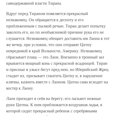
самодержавной власти Тирана.
Вдруг перед Тираном появляется прекрасный
незнакомец. Он обращается к деспоту и его
приближенным с пылкой речью. Тиран делает попытку
заколоть его, но по необъяснимой причине рука его не
слушается. Незнакомец обещает доставить им Лаона в тот
же вечер, при условии, что они отправят Цитну
невредимой в край Вольности, Америку. Незнакомец
сбрасывает плащ — это Лаон. Внезапно в тронный зал
врывается мощный конь с прекрасной всадницей. Тиран
и присные в ужасе бегут пред нею, но Иберийский Жрец
стыдит их, призывает схватить Цитну и, в нарушение
клятвы, казнить вместе с Лаоном. Цитна сама всходит на
костер к Лаону.
Лаон приходит в себя на берегу; его ласкают нежные
руки Цитны. К ним приближается воздушная ладья, в
которой сидит прекрасный ребенок с серебряными