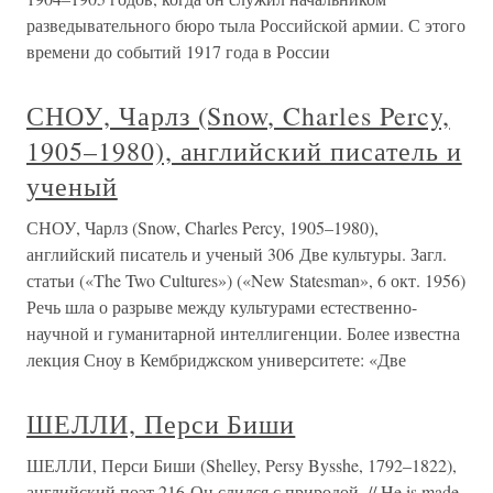
разведывательного бюро тыла Российской армии. С этого
времени до событий 1917 года в России
СНОУ, Чарлз (Snow, Charles Percy,
1905–1980), английский писатель и
ученый
СНОУ, Чарлз (Snow, Charles Percy, 1905–1980),
английский писатель и ученый 306 Две культуры. Загл.
статьи («The Two Cultures») («New Statesman», 6 окт. 1956)
Речь шла о разрыве между культурами естественно-
научной и гуманитарной интеллигенции. Более известна
лекция Сноу в Кембриджском университете: «Две
ШЕЛЛИ, Перси Биши
ШЕЛЛИ, Перси Биши (Shelley, Persy Bysshe, 1792–1822),
английский поэт 216 Он слился с природой. // He is made