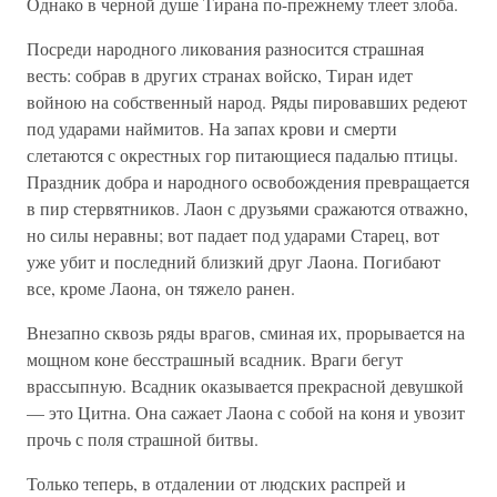
Однако в черной душе Тирана по-прежнему тлеет злоба.
Посреди народного ликования разносится страшная
весть: собрав в других странах войско, Тиран идет
войною на собственный народ. Ряды пировавших редеют
под ударами наймитов. На запах крови и смерти
слетаются с окрестных гор питающиеся падалью птицы.
Праздник добра и народного освобождения превращается
в пир стервятников. Лаон с друзьями сражаются отважно,
но силы неравны; вот падает под ударами Старец, вот
уже убит и последний близкий друг Лаона. Погибают
все, кроме Лаона, он тяжело ранен.
Внезапно сквозь ряды врагов, сминая их, прорывается на
мощном коне бесстрашный всадник. Враги бегут
врассыпную. Всадник оказывается прекрасной девушкой
— это Цитна. Она сажает Лаона с собой на коня и увозит
прочь с поля страшной битвы.
Только теперь, в отдалении от людских распрей и