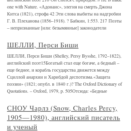
one with Nature. «Адонаис», элегия на смерть Джона
Китса (1821), строфа 42 Эти слова выбиты на надгробии
Г. В. Плеханова (1856–1918). ? Бабкин, 1:553. 217 Поэты
– непризнанные [или: безымянные] законодатели
ШЕЛЛИ, Перси Биши
ШЕЛЛИ, Перси Биши (Shelley, Persy Bysshe, 1792–1822),
английский поэт15Богатый стал еще богаче, а бедный –
еще беднее, и корабль государства движется между
Сциллой анархии и Харибдой деспотизма.«Защита
поэзии» (1821; опубл. в 1840 г.)? The Oxford Dictionary of
Quotations. – Oxford, 1979, p. 505Отсюда: «Бедные
СНОУ Чарлз (Snow, Charles Percy,
1905—1980), английский писатель
и ученый