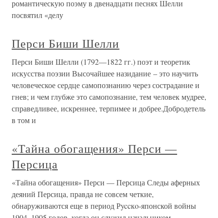
романтическую поэму в двенадцати песнях Шелли
посвятил «делу
Перси Биши Шелли
Перси Биши Шелли (1792—1822 гг.) поэт и теоретик
искусства поэзии Высочайшее назидание – это научить
человеческое сердце самопознанию через сострадание и
гнев; и чем глубже это самопознание, тем человек мудрее,
справедливее, искреннее, терпимее и добрее.Добродетель
в том и
«Тайна обогащения» Перси —
Персица
«Тайна обогащения» Перси — Персица Следы аферных
деяний Персица, правда не совсем четкие,
обнаруживаются еще в период Рyccкo-японской войны
1904–1905 годов, когда он служил начальником