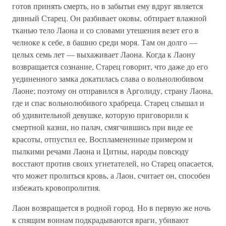
готов принять смерть, но в забытьи ему вдруг является
дивный Старец. Он разбивает оковы, обтирает влажной
тканью тело Лаона и со словами утешения везет его в
челноке к себе, в башню среди моря. Там он долго —
целых семь лет — выхаживает Лаона. Когда к Лаону
возвращается сознание, Старец говорит, что даже до его
уединенного замка докатилась слава о вольнолюбивом
Лаоне; поэтому он отправился в Арголиду, страну Лаона,
где и спас вольнолюбивого храбреца. Старец слышал и
об удивительной девушке, которую приговорили к
смертной казни, но палач, смягчившись при виде ее
красоты, отпустил ее, Воспламененные примером и
пылкими речами Лаона и Цитны, народы повсюду
восстают против своих угнетателей, но Старец опасается,
что может пролиться кровь, а Лаон, считает он, способен
избежать кровопролития.
Лаон возвращается в родной город. Но в первую же ночь
к спящим воинам подкрадываются враги, убивают