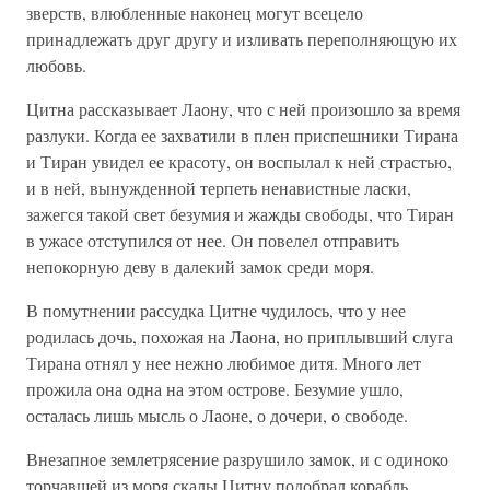
зверств, влюбленные наконец могут всецело
принадлежать друг другу и изливать переполняющую их
любовь.
Цитна рассказывает Лаону, что с ней произошло за время
разлуки. Когда ее захватили в плен приспешники Тирана
и Тиран увидел ее красоту, он воспылал к ней страстью,
и в ней, вынужденной терпеть ненавистные ласки,
зажегся такой свет безумия и жажды свободы, что Тиран
в ужасе отступился от нее. Он повелел отправить
непокорную деву в далекий замок среди моря.
В помутнении рассудка Цитне чудилось, что у нее
родилась дочь, похожая на Лаона, но приплывший слуга
Тирана отнял у нее нежно любимое дитя. Много лет
прожила она одна на этом острове. Безумие ушло,
осталась лишь мысль о Лаоне, о дочери, о свободе.
Внезапное землетрясение разрушило замок, и с одиноко
торчавшей из моря скалы Цитну подобрал корабль,