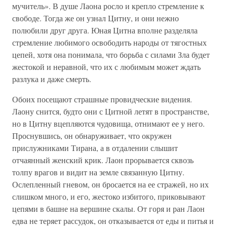
мучитель». В душе Лаона росло и крепло стремление к
свободе. Тогда же он узнал Цитну, и они нежно
полюбили друг друга. Юная Цитна вполне разделяла
стремление любимого освободить народы от тягостных
цепей, хотя она понимала, что борьба с силами Зла будет
жестокой и неравной, что их с любимым может ждать
разлука и даже смерть.
Обоих посещают страшные провидческие видения.
Лаону снится, будто они с Цитной летят в пространстве,
но в Цитну вцепляются чудовища, отнимают ее у него.
Проснувшись, он обнаруживает, что окружен
прислужниками Тирана, а в отдалении слышит
отчаянный женский крик. Лаон прорывается сквозь
толпу врагов и видит на земле связанную Цитну.
Ослепленный гневом, он бросается на ее стражей, но их
слишком много, и его, жестоко избитого, приковывают
цепями в башне на вершине скалы. От горя и ран Лаон
едва не теряет рассудок, он отказывается от еды и питья и