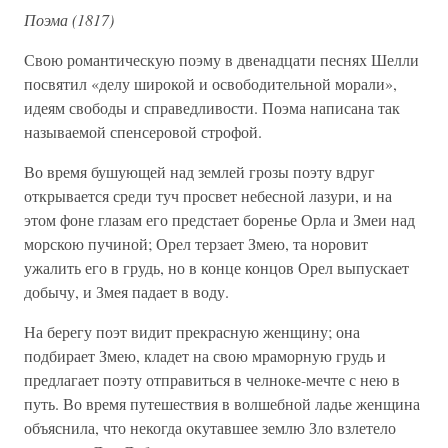
Поэма (1817)
Свою романтическую поэму в двенадцати песнях Шелли
посвятил «делу широкой и освободительной морали»,
идеям свободы и справедливости. Поэма написана так
называемой спенсеровой строфой.
Во время бушующей над землей грозы поэту вдруг
открывается среди туч просвет небесной лазури, и на
этом фоне глазам его предстает боренье Орла и Змеи над
морскою пучиной; Орел терзает Змею, та норовит
ужалить его в грудь, но в конце концов Орел выпускает
добычу, и Змея падает в воду.
На берегу поэт видит прекрасную женщину; она
подбирает Змею, кладет на свою мраморную грудь и
предлагает поэту отправиться в челноке-мечте с нею в
путь. Во время путешествия в волшебной ладье женщина
объяснила, что некогда окутавшее землю Зло взлетело