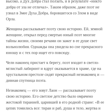
высоко, а Дух Добра стал ползать, и в результате «никто
добра от зла не отличал». Таким образом, даже поэт не
узнал в Змее Духа Добра, боровшегося со Злом в виде
Орла.
Женщина рассказывает поэту свою историю. Ей, земной
женщине, открыл перед смертью юный поэт многие
тайны жизни, своими речами он зажег в ее душе свет
вольнолюбия. Однажды она увидела во сне прекрасного
юношу и с тех пор ищет его повсюду.
Челн наконец пристает к берегу, поэт входит в светло-
мглистый лабиринт и вдруг оказывается в храме, где на
хрустальном престоле сидят прекрасный незнакомец и —
дивная спутница поэта.
Незнакомец — его зовут Лаон — рассказывает поэту
свою историю. Его светлое детство было омрачено
жестокой тиранией, царившей в его родной стране: «В ее
цепях томились все: тиран и раб, душа и тело, жертва и