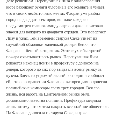
деле решенном. Перепуганная Лиза с благословения
кюре разбирает бумаги Флорана в его комнате и узнает,
что в своих несбыточных мечтах Флоран уже разбил
город на двадцать секторов, во главе каждого
предусмотрел главнокомандующего и даже нарисовал
значки для каждого из двадцати отрядов. Это повергает
Лизу в ужас. Тем временем старуха Саже узнает из
случайной обмолвки маленькой дочери Кеню, что
Флоран — беглый каторжник. Этот слух с быстротой
пожара охватывает весь рынок. Перепуганная Лиза
решается наконец пойти в префектуру с доносом на
деверя, которого до сих пор выдавала всему рынку за
кузена. Здесь-то угрюмый лысый господин и сообщает
ей, что о возвращении Флорана с каторги давно донесли
полицейские комиссары сразу трех городов. Вся его
жизнь, вся работа на Центральном рынке была
досконально известна полиции. Префектура медлила
лишь потому, что хотела накрыть все «тайное общество».
На Флорана доносила и старуха Саже, и даже