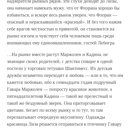
надзирателя рыбных рядов, эти слухи доходят до Лизы,
она начинает намекать мужу, что от Флорана хорошо бы
избавиться, и вскоре весь рынок уверен, что Флоран —
опасный и нераскаявшийся «красный». И без того нажив
себе врагов честностью и прямотой, он становится на
рынке изгоем и чувствует себя человеком лишь среди
внимающих ему единомышленников, гостей Лебигра.
…На рынке вместе растут Маржолен и Кадина, не
знающие своих родителей, с детства спящие в одной
постели у торговки тетушки Шантимесс. Их детская
дружба незаметно переходит в любовь — или в то, что им
кажется любовью, ибо к семнадцати годам подручный
Гавара Маржолен — попросту красивое животное, а
пятнадцатилетняя Кадина — такой же прелестный и
такой же бездумный зверек. Она приторговывает
цветами, бегает по всему рынку и то тут, то там
перехватывает очередную вкуснятину. Однажды
красавица Лиза решается отправиться к птичнику Гавару