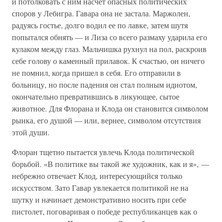
и потолковать с ним насчет опасных политических
споров у Лебигра. Гавара она не застала. Маржолен,
радуясь гостье, долго водил ее по лавке, затем шутя
попытался обнять — и Лиза со всего размаху ударила его
кулаком между глаз. Мальчишка рухнул на пол, раскроив
себе голову о каменный прилавок. К счастью, он ничего
не помнил, когда пришел в себя. Его отправили в
больницу, но после падения он стал полным идиотом,
окончательно превратившись в ликующее, сытое
животное. Для Флорана и Клода он становится символом
рынка, его душой — или, вернее, символом отсутствия
этой души.
Флоран тщетно пытается увлечь Клода политической
борьбой. «В политике вы такой же художник, как и я», —
небрежно отвечает Клод, интересующийся только
искусством. Зато Гавар увлекается политикой не на
шутку и начинает демонстративно носить при себе
пистолет, поговаривая о победе республиканцев как о