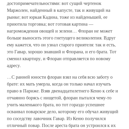
достопримечательностями: вот сущий чертенок
Маржолен, найденный в капусте, так и живущий на
рынке; вот юркая Кадина, тоже из найденышей, ее
приютила торговка; вот готовая картина —
нагромождения овощей и зелени… Флоран не может
больше выносить этого гнетущего великолепия. Вдруг
ему кажется, что он узнал старого приятеля: так и есть,
это Гавар, хорошо знавший и Флорана, и его брата. Тот
сменил квартиру, и Флоран отправляется по новому
адресу.
…С ранней юности флоран взял на себя всю заботу о
брате: их мать умерла, когда он только начал изучать
право в Париже. Взяв двенадцатилетнего Кеню к себе и
отчаянно борясь с нищетой, флоран пытался чему-то
учить маленького брата, но тот гораздо успешнее
осваивал поварское дело, которому его обучал живущий
по соседству лавочник Гавар. Из Кеню получился
отличный повар. После ареста брата он устроился к их