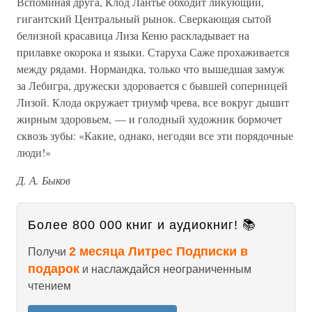
Вспоминая друга, Клод Лантье обходит ликующий,
гигантский Центральный рынок. Сверкающая сытой
белизной красавица Лиза Кеню раскладывает на
прилавке окорока и языки. Старуха Саже прохаживается
между рядами. Нормандка, только что вышедшая замуж
за Лебигра, дружески здоровается с бывшей соперницей
Лизой. Клода окружает триумф чрева, все вокруг дышит
жирным здоровьем, — и голодный художник бормочет
сквозь зубы: «Какие, однако, негодяи все эти порядочные
люди!»
Д. А. Быков
Более 800 000 книг и аудиокниг! 📚
2 месяца Литрес Подписки в
Получи
подарок
и наслаждайся неограниченным
чтением