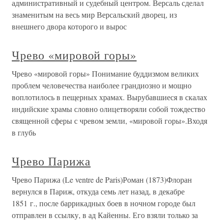
административный и судебный центром. Версаль сделал
знаменитым на весь мир Версальский дворец, из
внешнего двора которого и вырос
Чрево «мировой горы»
Чрево «мировой горы» Понимание буддизмом великих
проблем человечества наиболее грандиозно и мощно
воплотилось в пещерных храмах. Вырубавшиеся в скалах
индийские храмы словно олицетворяли собой тождество
священной сферы с чревом земли, «мировой горы».Входя
в глубь
Чрево Парижа
Чрево Парижа (Le ventre de Paris)Роман (1873)Флоран
вернулся в Париж, откуда семь лет назад, в декабре
1851 г., после баррикадных боев в ночном городе был
отправлен в ссылку, в ад Кайенны. Его взяли только за