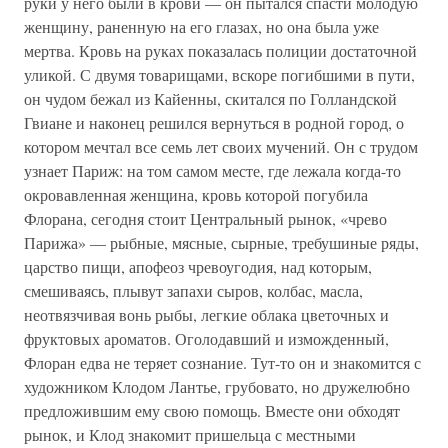
руки у него были в крови — он пытался спасти молодую
женщину, раненную на его глазах, но она была уже
мертва. Кровь на руках показалась полиции достаточной
уликой. С двумя товарищами, вскоре погибшими в пути,
он чудом бежал из Кайенны, скитался по Голландской
Гвиане и наконец решился вернуться в родной город, о
котором мечтал все семь лет своих мучений. Он с трудом
узнает Париж: на том самом месте, где лежала когда-то
окровавленная женщина, кровь которой погубила
Флорана, сегодня стоит Центральный рынок, «чрево
Парижа» — рыбные, мясные, сырные, требушиные ряды,
царство пищи, апофеоз чревоугодия, над которым,
смешиваясь, плывут запахи сыров, колбас, масла,
неотвязчивая вонь рыбы, легкие облака цветочных и
фруктовых ароматов. Оголодавший и изможденный,
Флоран едва не теряет сознание. Тут-то он и знакомится с
художником Клодом Лантье, грубовато, но дружелюбно
предложившим ему свою помощь. Вместе они обходят
рынок, и Клод знакомит пришельца с местными