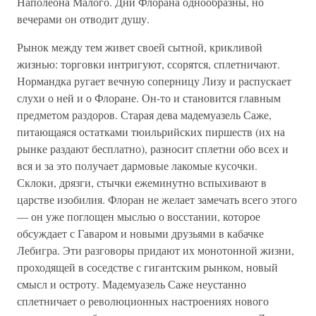
Наполеона Малого. Дни Флорана однообразны, но
вечерами он отводит душу.
Рынок между тем живет своей сытной, крикливой
жизнью: торговки интригуют, ссорятся, сплетничают.
Нормандка ругает вечную соперницу Лизу и распускает
слухи о ней и о Флоране. Он-то и становится главным
предметом раздоров. Старая дева мадемуазель Саже,
питающаяся остатками тюильрийских пиршеств (их на
рынке раздают бесплатно), разносит сплетни обо всех и
вся и за это получает дармовые лакомые кусочки.
Склоки, дрязги, стычки ежеминутно вспыхивают в
царстве изобилия. Флоран не желает замечать всего этого
— он уже поглощен мыслью о восстании, которое
обсуждает с Гаваром и новыми друзьями в кабачке
Лебигра. Эти разговоры придают их монотонной жизни,
проходящей в соседстве с гигантским рынком, новый
смысл и остроту. Мадемуазель Саже неустанно
сплетничает о революционных настроениях нового