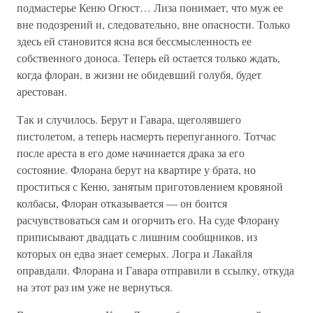
подмастерье Кеню Огюст… Лиза понимает, что муж ее
вне подозрений и, следовательно, вне опасности. Только
здесь ей становится ясна вся бессмысленность ее
собственного доноса. Теперь ей остается только ждать,
когда флоран, в жизни не обидевший голубя, будет
арестован.
Так и случилось. Берут и Гавара, щеголявшего
пистолетом, а теперь насмерть перепуганного. Тотчас
после ареста в его доме начинается драка за его
состояние. Флорана берут на квартире у брата, но
проститься с Кеню, занятым приготовлением кровяной
колбасы, Флоран отказывается — он боится
расчувствоваться сам и огорчить его. На суде Флорану
приписывают двадцать с лишним сообщников, из
которых он едва знает семерых. Логра и Лакайля
оправдали. Флорана и Гавара отправили в ссылку, откуда
на этот раз им уже не вернуться.