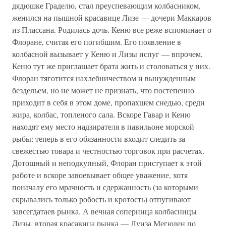
дядюшке Граделю, стал преуспевающим колбасником,
женился на пышной красавице Лизе — дочери Маккаров
из Плассана. Родилась дочь. Кеню все реже вспоминает о
Флоране, считая его погибшим. Его появление в
колбасной вызывает у Кеню и Лизы испуг — впрочем,
Кеню тут же приглашает брата жить и столоваться у них.
Флоран тяготится нахлебничеством и вынужденным
бездельем, но не может не признать, что постепенно
приходит в себя в этом доме, пропахшем снедью, среди
жира, колбас, топленого сала. Вскоре Гавар и Кеню
находят ему место надзирателя в павильоне морской
рыбы: теперь в его обязанности входит следить за
свежестью товара и честностью торговок при расчетах.
Дотошный и неподкупный, Флоран приступает к этой
работе и вскоре завоевывает общее уважение, хотя
поначалу его мрачность и сдержанность (за которыми
скрывались только робость и кротость) отпугивают
завсегдатаев рынка. А вечная соперница колбасницы
Лизы, вторая красавица рынка — Луиза Мегюден по