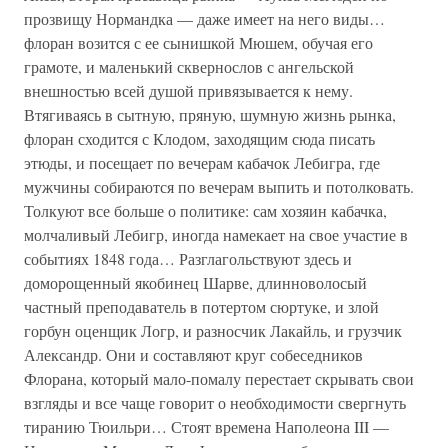
прозвищу Нормандка — даже имеет на него виды…
флоран возится с ее сынишкой Мюшем, обучая его
грамоте, и маленький сквернослов с ангельской
внешностью всей душой привязывается к нему.
Втягиваясь в сытную, пряную, шумную жизнь рынка,
флоран сходится с Клодом, заходящим сюда писать
этюды, и посещает по вечерам кабачок Лебигра, где
мужчины собираются по вечерам выпить и потолковать.
Толкуют все больше о политике: сам хозяин кабачка,
молчаливый Лебигр, иногда намекает на свое участие в
событиях 1848 года… Разглагольствуют здесь и
доморощенный якобинец Шарве, длинноволосый
частный преподаватель в потертом сюртуке, и злой
горбун оценщик Логр, и разносчик Лакайль, и грузчик
Александр. Они и составляют круг собеседников
Флорана, который мало-помалу перестает скрывать свои
взгляды и все чаще говорит о необходимости свергнуть
тиранию Тюильри… Стоят времена Наполеона III —