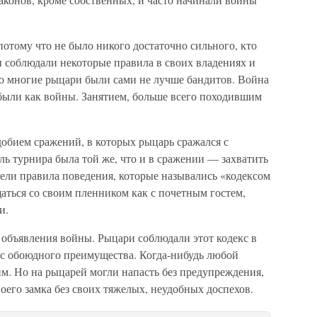
отому что не было никого достаточно сильного, кто
и соблюдали некоторые правила в своих владениях и
о многие рыцари были сами не лучше бандитов. Война
 были как войны. Занятием, больше всего походившим
обием сражений, в которых рыцарь сражался с
ь турнира была той же, что и в сражении — захватить
мели правила поведения, которые назывались «кодексом
аться со своим пленником как с почетным гостем,
и.
з объявления войны. Рыцари соблюдали этот кодекс в
ос обоюдного преимущества. Когда-нибудь любой
им. Но на рыцарей могли напасть без предупреждения,
оего замка без своих тяжелых, неудобных доспехов.