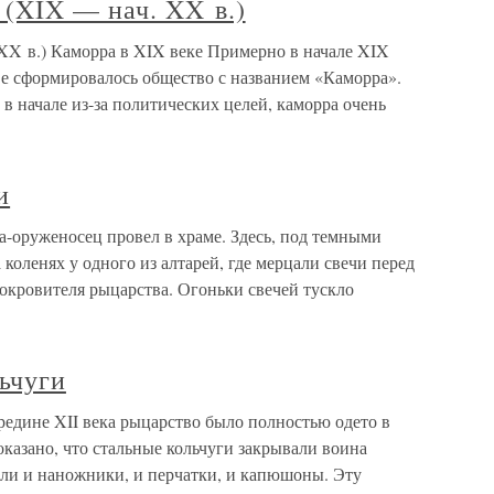
XIX — нач. XX в.)
в.) Каморра в XIX веке Примерно в начале XIX
ве сформировалось общество с названием «Каморра».
в начале из-за политических целей, каморра очень
и
а-оруженосец провел в храме. Здесь, под темными
 коленях у одного из алтарей, где мерцали свечи перед
окровителя рыцарства. Огоньки свечей тускло
ьчуги
редине XII века рыцарство было полностью одето в
оказано, что стальные кольчуги закрывали воина
лали и наножники, и перчатки, и капюшоны. Эту