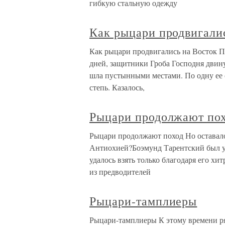
гибкую стальную одежду
Как рыцари продвигали
Как рыцари продвигались на Восток Пр
дней, защитники Гроба Господня двин
шла пустынными местами. По одну ее 
степь. Казалось,
Рыцари продолжают по
Рыцари продолжают поход Но оставало
Антиохией?Боэмунд Тарентский был ув
удалось взять только благодаря его хи
из предводителей
Рыцари-тамплиеры
Рыцари-тамплиеры К этому времени ря