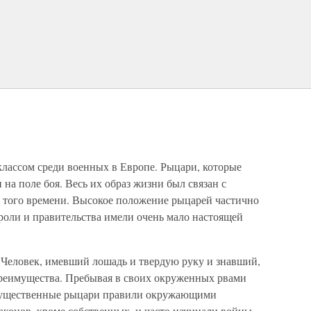
лассом среди военных в Европе. Рыцари, которые
на поле боя. Весь их образ жизни был связан с
 того времени. Высокое положение рыцарей частично
ороли и правительства имели очень мало настоящей
Человек, имевший лошадь и твердую руку и знавший,
преимущества. Пребывая в своих окруженных рвами
огущественные рыцари правили окружающими
аконов, кроме собственных, и часто начинали войны