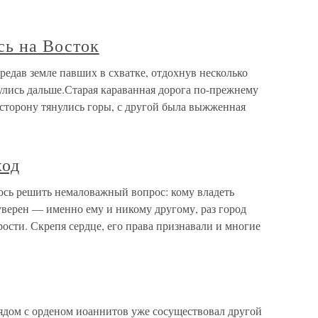
сь на Восток
едав земле павших в схватке, отдохнув несколько
улись дальше.Старая караванная дорога по-прежнему
сторону тянулись горы, с другой была выжженная
ход
сь решить немаловажный вопрос: кому владеть
ерен — именно ему и никому другому, раз город
трости. Скрепя сердце, его права признавали и многие
дом с орденом иоаннитов уже сосуществовал другой