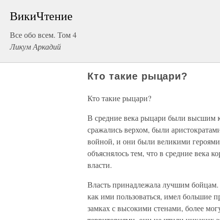
ВикиЧтение
Все обо всем. Том 4
Ликум Аркадий
Кто такие рыцари?
Кто такие рыцари?
В средние века рыцари были высшим к
сражались верхом, были аристократами 
войной, и они были великими героями
объяснялось тем, что в средние века к
власти.
Власть принадлежала лучшим бойцам. 
как ими пользоваться, имел большие 
замках с высокими стенами, более м
территориями, они не чтили никаких з