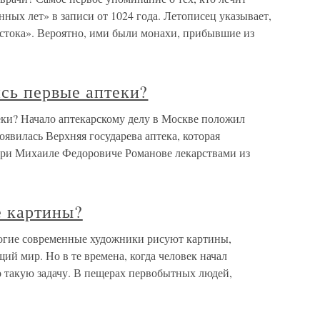
нных лет» в записи от 1024 года. Летописец указывает,
остока». Вероятно, ими были монахи, прибывшие из
сь первые аптеки?
еки? Начало аптекарскому делу в Москве положил
оявилась Верхняя государева аптека, которая
при Михаиле Федоровиче Романове лекарствами из
е картины?
огие современные художники рисуют картины,
й мир. Но в те времена, когда человек начал
ко такую задачу. В пещерах первобытных людей,