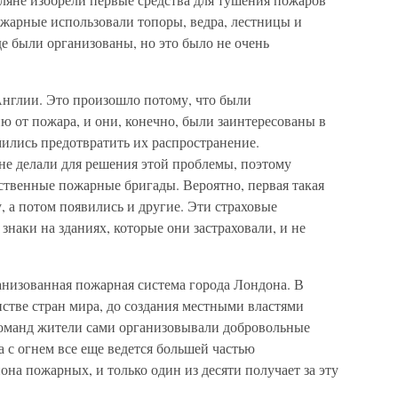
жарные использовали топоры, ведра, лестницы и
де были организованы, но это было не очень
Англии. Это произошло потому, что были
 от пожара, и они, конечно, были заинтересованы в
ились предотвратить их распространение.
е делали для решения этой проблемы, поэтому
ственные пожарные бригады. Вероятно, первая такая
, а потом появились и другие. Эти страховые
аки на зданиях, которые они застраховали, и не
анизованная пожарная система города Лондона. В
стве стран мира, до создания местными властями
оманд жители сами организовывали добровольные
 с огнем все еще ведется большей частью
а пожарных, и только один из десяти получает за эту