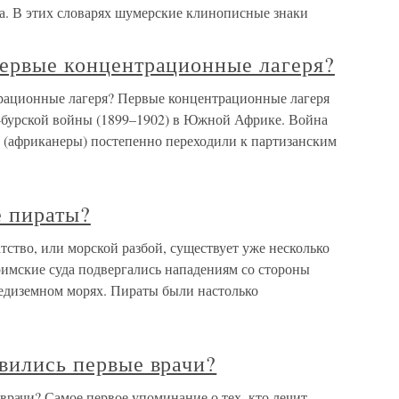
ва. В этих словарях шумерские клинописные знаки
первые концентрационные лагеря?
трационные лагеря? Первые концентрационные лагеря
о-бурской войны (1899–1902) в Южной Африке. Война
ы (африканеры) постепенно переходили к партизанским
е пираты?
ство, или морской разбой, существует уже несколько
римские суда подвергались нападениям со стороны
едиземном морях. Пираты были настолько
явились первые врачи?
 врачи? Самое первое упоминание о тех, кто лечит