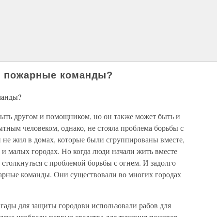
е пожарные команды?
манды?
 быть другом и помощником, но он также может быть и
тным человеком, однако, не стояла проблема борьбы с
он не жил в домах, которые были сгруппированы вместе,
 и малых городах. Но когда люди начали жить вместе
столкнуться с проблемой борьбы с огнем. И задолго
арные команды. Они существовали во многих городах
ады для защиты городови использовали рабов для
яне изобрели первые средства для тушения пожаров