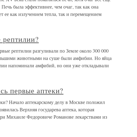
 Печь была эффективнее, чем очаг, так как она
ет ее как излучением тепла, так и перемещением
е рептилии?
рвые рептилии разгуливали по Земле около 300 000
большими животными на суше были амфибии. Но яйца
илии напоминали амфибий, но они уже откладывали
сь первые аптеки?
еки? Начало аптекарскому делу в Москве положил
оявилась Верхняя государева аптека, которая
при Михаиле Федоровиче Романове лекарствами из