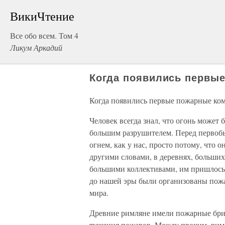
ВикиЧтение
Все обо всем. Том 4
Ликум Аркадий
Когда появились первы
Когда появились первые пожарные ко
Человек всегда знал, что огонь может
большим разрушителем. Перед первобы
огнем, как у нас, просто потому, что 
другими словами, в деревнях, больших
большими коллективами, им пришлось 
до нашей эры были организованы пож
мира.
Древние римляне имели пожарные бриг
тушения пожаров. Между прочим, римл