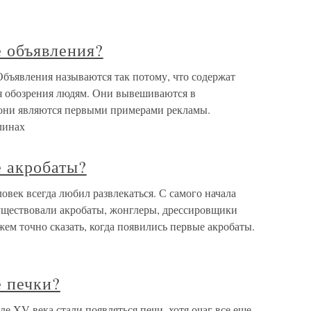
е объявления?
Объявления называются так потому, что содержат
я обозрения людям. Они вывешиваются в
 они являются первыми примерами рекламы.
линах
е акробаты?
овек всегда любил развлекаться. С самого начала
уществовали акробаты, жонглеры, дрессировщики
ем точно сказать, когда появились первые акробаты.
е печки?
е XV века стали появляться печи, хотя очаг все еще