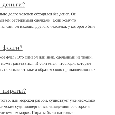
 деньги?
ьно долго человек обходился без денег. Он
зываем бартерными сделками. Если кому-то
елал сам, он находил другого человека, у которого был
е флаги?
кое флаг? Это символ или знак, сделанный из ткани.
может развеваться. И считается, что люди, которые
г, показывают таким образом свою принадлежность к
е пираты?
ство, или морской разбой, существует уже несколько
римские суда подвергались нападениям со стороны
едиземном морях. Пираты были настолько